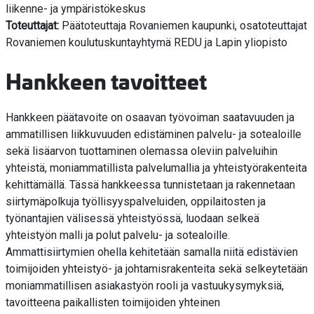
liikenne- ja ympäristökeskus
Toteuttajat:
Päätoteuttaja Rovaniemen kaupunki, osatoteuttajat
Rovaniemen koulutuskuntayhtymä REDU ja Lapin yliopisto
Hankkeen tavoitteet
Hankkeen päätavoite on osaavan työvoiman saatavuuden ja
ammatillisen liikkuvuuden edistäminen palvelu- ja sotealoille
sekä lisäarvon tuottaminen olemassa oleviin palveluihin
yhteistä, moniammatillista palvelumallia ja yhteistyörakenteita
kehittämällä. Tässä hankkeessa tunnistetaan ja rakennetaan
siirtymäpolkuja työllisyyspalveluiden, oppilaitosten ja
työnantajien välisessä yhteistyössä, luodaan selkeä
yhteistyön malli ja polut palvelu- ja sotealoille.
Ammattisiirtymien ohella kehitetään samalla niitä edistävien
toimijoiden yhteistyö- ja johtamisrakenteita sekä selkeytetään
moniammatillisen asiakastyön rooli ja vastuukysymyksiä,
tavoitteena paikallisten toimijoiden yhteinen