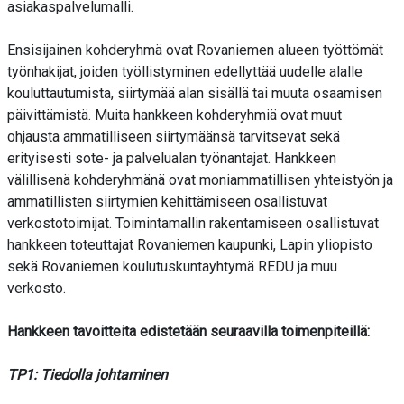
asiakaspalvelumalli.
Ensisijainen kohderyhmä ovat Rovaniemen alueen työttömät
työnhakijat, joiden työllistyminen edellyttää uudelle alalle
kouluttautumista, siirtymää alan sisällä tai muuta osaamisen
päivittämistä. Muita hankkeen kohderyhmiä ovat muut
ohjausta ammatilliseen siirtymäänsä tarvitsevat sekä
erityisesti sote- ja palvelualan työnantajat. Hankkeen
välillisenä kohderyhmänä ovat moniammatillisen yhteistyön ja
ammatillisten siirtymien kehittämiseen osallistuvat
verkostotoimijat. Toimintamallin rakentamiseen osallistuvat
hankkeen toteuttajat Rovaniemen kaupunki, Lapin yliopisto
sekä Rovaniemen koulutuskuntayhtymä REDU ja muu
verkosto.
Hankkeen tavoitteita edistetään seuraavilla toimenpiteillä:
TP1: Tiedolla johtaminen