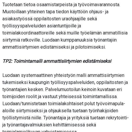
Tuotetaan tietoa osaamistarpeista ja työvoimavarannosta.
Muotoillaan yhteinen tapa tiedon käyttöön ohjaus- ja
asiakastyössä oppilaitosten uraohjaajille sekä
työllisyyspalveluiden asiantuntijoille ja
toimialakoordinaattoreille sekä muille työelämän ammatillisia
siirtymiä ratkoville. Luodaan kumppanuuksia työnantajiin
ammattisiirtymien edistämiseksi ja pilotoimiseksi.
TP2: Toimintamalli ammattisiirtymien edistämiseksi
Luodaan systemaattinen yhteistyön malli ammattisiirtymien
tukemiseksi kaupungin työllisyyspalveluiden, oppilaitosten ja
työnantajien kesken. Palvelumuotoilun keinoin kuvataan eri
toimijoiden roolit ja vastuut yhteisessä toimintamallissa.
Luodaan/tunnistetaan toimialakohtaiset polut työvoimapula-
aloille siirtymiseksi ja ohjauksella tuetaan työnhakijoiden
työllistymistä niille. Työnantajia ja yrityksiä tuetaan rekrytointi-
ja työnantajavalmiuksien kehittämisessä sekä
toimialamielikuvan vahvistamisessa.