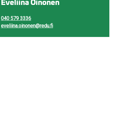
Eveliina Oinonen
040 579 3336
eveliina.oinonen@redu.fi