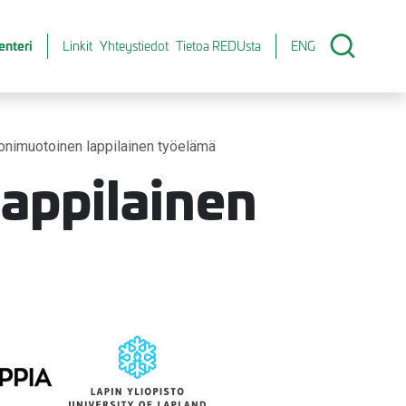
enteri
Linkit
Yhteystiedot
Tietoa REDUsta
ENG
nimuotoinen lappilainen työelämä
appilainen