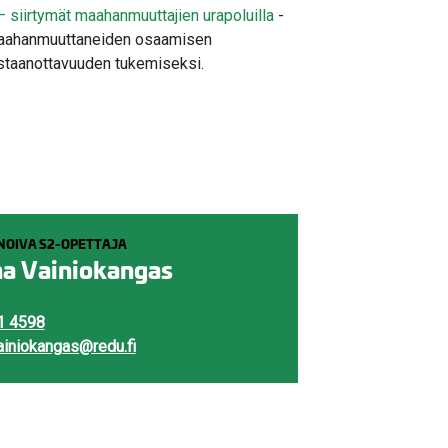
 – siirtymät maahanmuuttajien urapoluilla
-
ä maahanmuuttaneiden osaamisen
staanottavuuden tukemiseksi.
NOIVA S2-OPETTAJA
a Vainiokangas
1 4598
ainiokangas@redu.fi