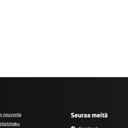
valikko
valikko
Seuraa meitä
an neuvonta
stietohaku