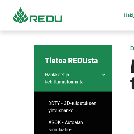
Siirry sivusisältöön
Hakij
E
Tietoa REDUsta
Hankkeet ja
Avaa/sulje ala
kehittämistoiminta
3DTY - 3D-tulostuksen
yhteishanke
ASOK - Autoalan
simulaatio-