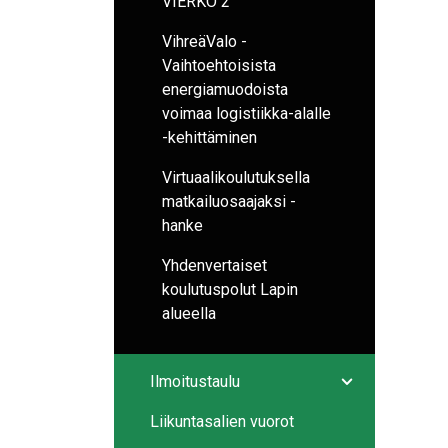
VIERKO 2
VihreäValo -
Vaihtoehtoisista
energiamuodoista
voimaa logistiikka-alalle
-kehittäminen
Virtuaalikoulutuksella
matkailuosaajaksi -
hanke
Yhdenvertaiset
koulutuspolut Lapin
alueella
Ilmoitustaulu
Avaa/sulje ala
Liikuntasalien vuorot