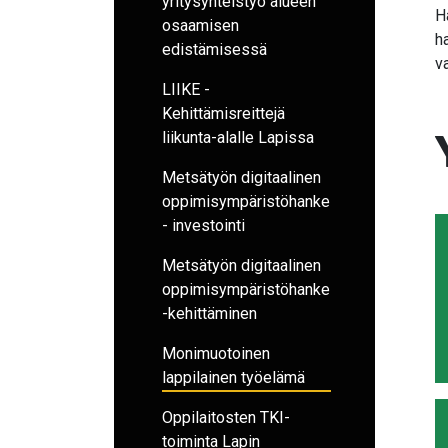
yritysyhteistyö alueen
H
osaamisen
h
edistämisessä
v
LIIKE -
Kehittämisreittejä
liikunta-alalle Lapissa
Metsätyön digitaalinen
oppimisympäristöhanke
- investointi
Metsätyön digitaalinen
oppimisympäristöhanke
-kehittäminen
Monimuotoinen
lappilainen työelämä
Oppilaitosten TKI-
toiminta Lapin