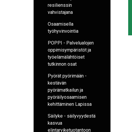
resilienssin
vahvistajana
Osaamisella
työhyvinvointia
POPPI - Palvelualojen
oppimisympäristöt ja
työelämälähtöiset
tutkinnon osat
Pyörät pyörimään -
kestävän
pyörämatkailun ja
pyöräilyosaamisen
kehittäminen Lapissa
Säilyke - säilyvyydestä
kasvua
elintarviketuotantoon