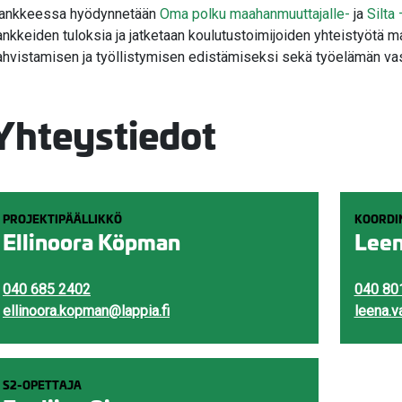
ankkeessa hyödynnetään
Oma polku maahanmuuttajalle-
ja
Silta
ankkeiden tuloksia ja jatketaan koulutustoimijoiden yhteistyöt
ahvistamisen ja työllistymisen edistämiseksi sekä työelämän va
Yhteystiedot
PROJEKTIPÄÄLLIKKÖ
KOORDI
Ellinoora Köpman
Leen
040 685 2402
040 80
ellinoora.kopman@lappia.fi
leena.v
S2-OPETTAJA