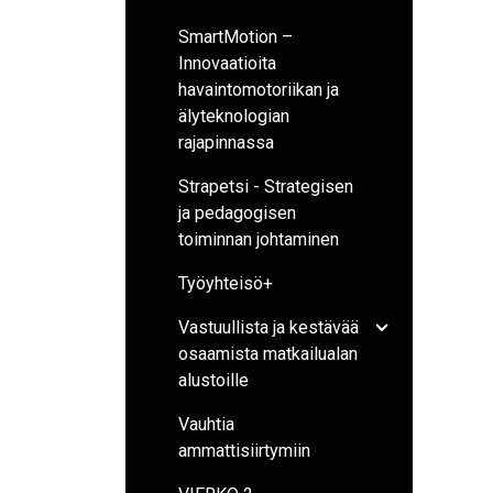
SmartMotion –
Innovaatioita
havaintomotoriikan ja
älyteknologian
rajapinnassa
Strapetsi - Strategisen
ja pedagogisen
toiminnan johtaminen
Työyhteisö+
Vastuullista ja kestävää
Avaa/sulje ala
osaamista matkailualan
alustoille
Vauhtia
ammattisiirtymiin