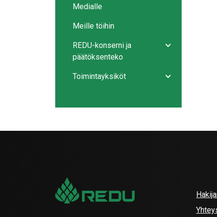
Medialle
Meille töihin
REDU-konserni ja
Avaa/sulje ala
päätöksenteko
Toimintayksiköt
Avaa/sulje ala
Hakij
Yhtey