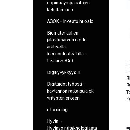
oppimisympäristöjen
kehittäminen
ASOK - Investointiosio
Biomateriaalien
jalostusarvon nosto
arktisella
luonnontuotealalla -
LisäarvoBAR
H
H
Digikyvykkyys II
R
Digitaidot työssä –
R
käytännön ratkaisuja pk-
T
yritysten arkeen
K
eTwinning
Hyvin! -
Hyvinvointiteknologiasta