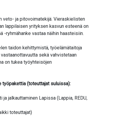
veto- ja pitovoimatekijä. Vieraskielisten
an lappilaisen yrityksen kasvun esteenä on
 -ryhmähanke vastaa näihin haasteisiin.
n taidon kehittymistä, työelämätaitoja
n vastaanottavuutta sekä vahvistetaan
na on tukea työyhteisöjen
yöpakettia (toteuttajat suluissa):
ti ja jalkauttaminen Lapissa (Lappia, REDU,
kki toteuttajat)