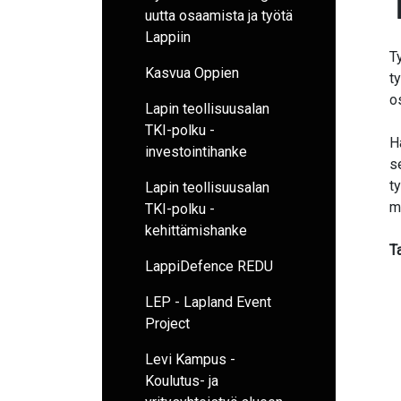
uutta osaamista ja työtä
Lappiin
T
Kasvua Oppien
t
o
Lapin teollisuusalan
TKI-polku -
H
investointihanke
s
t
Lapin teollisuusalan
m
TKI-polku -
kehittämishanke
T
LappiDefence REDU
LEP - Lapland Event
Project
Levi Kampus -
Koulutus- ja