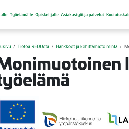
alle
Työelämälle
Opiskelijalle
Asiakastyöt ja palvelut
Koulutuskal
tusivu
Tietoa REDUsta
Hankkeet ja kehittämistoiminta
Mo
Monimuotoinen l
työelämä
valikko