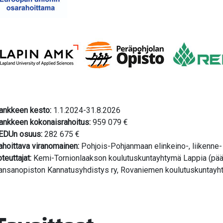
ankkeen kesto:
1.1.2024-31.8.2026
ankkeen kokonaisrahoitus:
959 079 €
EDUn osuus:
282 675 €
ahoittava viranomainen:
Pohjois-Pohjanmaan elinkeino-, liikenne
oteuttajat:
Kemi-Tornionlaakson koulutuskuntayhtymä Lappia (pääto
ansanopiston Kannatusyhdistys ry, Rovaniemen koulutuskuntayh