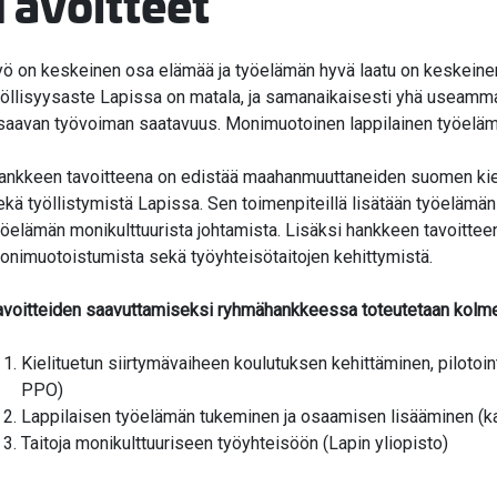
Tavoitteet
yö on keskeinen osa elämää ja työelämän hyvä laatu on keskeinen 
yöllisyysaste Lapissa on matala, ja samanaikaisesti yhä useamm
saavan työvoiman saatavuus. Monimuotoinen lappilainen työelämä
ankkeen tavoitteena on edistää maahanmuuttaneiden suomen kiele
ekä työllistymistä Lapissa. Sen toimenpiteillä lisätään työelämä
yöelämän monikulttuurista johtamista. Lisäksi hankkeen tavoittee
onimuotoistumista sekä työyhteisötaitojen kehittymistä.
avoitteiden saavuttamiseksi ryhmähankkeessa toteutetaan kolme t
Kielituetun siirtymävaiheen koulutuksen kehittäminen, pilotoin
PPO)
Lappilaisen työelämän tukeminen ja osaamisen lisääminen (kai
Taitoja monikulttuuriseen työyhteisöön (Lapin yliopisto)