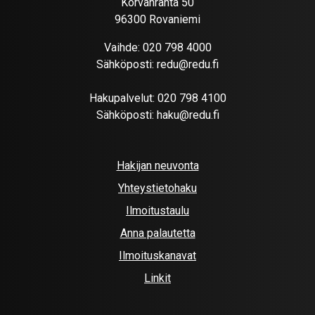
Korvanranta 50
96300 Rovaniemi
Vaihde:
020 798 4000
Sähköposti:
redu@redu.fi
Hakupalvelut:
020 798 4100
Sähköposti:
haku@redu.fi
Hakijan neuvonta
Yhteystietohaku
Ilmoitustaulu
Anna palautetta
Ilmoituskanavat
Linkit