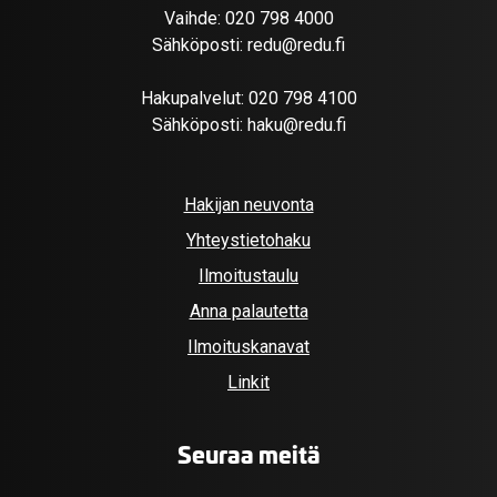
Vaihde:
020 798 4000
Sähköposti:
redu@redu.fi
Hakupalvelut:
020 798 4100
Sähköposti:
haku@redu.fi
Hakijan neuvonta
Yhteystietohaku
Ilmoitustaulu
Anna palautetta
Ilmoituskanavat
Linkit
Seuraa meitä