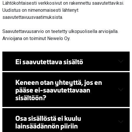
Lähtökohtaisesti verkkosivut on rakennettu saavutettaviksi.
Uudistus on nimenomaisesti lähtenyt
saavutettavuusvaatimuksista.
Saavutettavuusarvio on teetetty ulkopuolisella arvioijalla.
Arvioijana on toiminut Newelo Oy.
Ei saavutettava sisältö
Keneen otan yhteyttä, jos en
pääse ei-saavutettavaan
sisältöön?
Osa sisällöstä ei kuulu
lainsäädännön piiriin