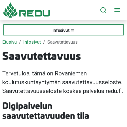
Siirry sivusisältöön
Infosivut
Etusivu
Infosivut
Saavutettavuus
Saavutettavuus
Tervetuloa, tämä on Rovaniemen
koulutuskuntayhtymän saavutettavuusseloste.
Saavutettavuusseloste koskee palvelua redu.fi.
Digipalvelun
saavutettavuuden tila