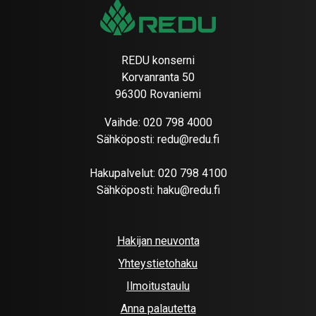
REDU konserni
Korvanranta 50
96300 Rovaniemi
Vaihde:
020 798 4000
Sähköposti:
redu@redu.fi
Hakupalvelut:
020 798 4100
Sähköposti:
haku@redu.fi
Hakijan neuvonta
Yhteystietohaku
Ilmoitustaulu
Anna palautetta