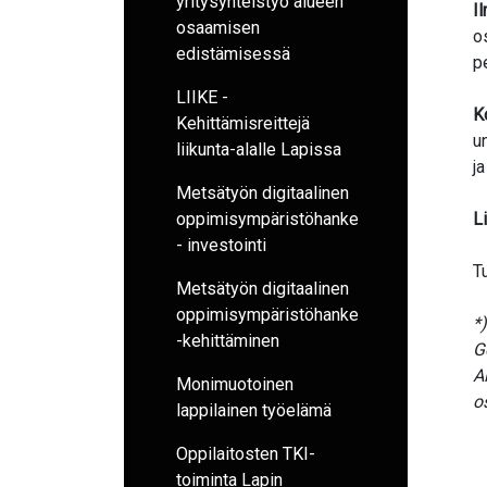
yritysyhteistyö alueen
I
osaamisen
o
edistämisessä
p
LIIKE -
K
Kehittämisreittejä
u
liikunta-alalle Lapissa
ja
Metsätyön digitaalinen
oppimisympäristöhanke
L
- investointi
T
Metsätyön digitaalinen
oppimisympäristöhanke
*
-kehittäminen
G
A
Monimuotoinen
o
lappilainen työelämä
Oppilaitosten TKI-
toiminta Lapin