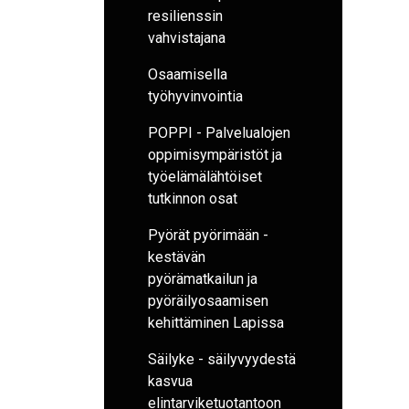
resilienssin
vahvistajana
Osaamisella
työhyvinvointia
POPPI - Palvelualojen
oppimisympäristöt ja
työelämälähtöiset
tutkinnon osat
Pyörät pyörimään -
kestävän
pyörämatkailun ja
pyöräilyosaamisen
kehittäminen Lapissa
Säilyke - säilyvyydestä
kasvua
elintarviketuotantoon