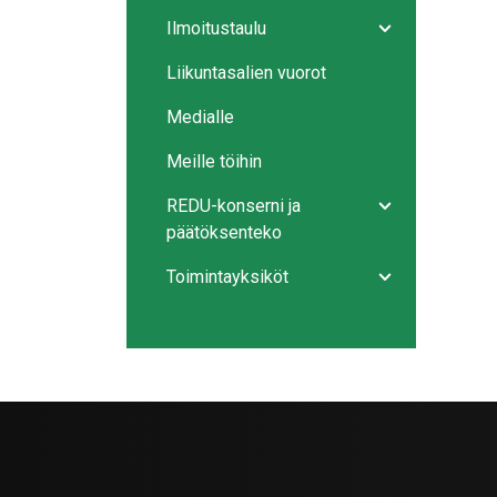
Ilmoitustaulu
Avaa/sulje ala
Liikuntasalien vuorot
Medialle
Meille töihin
REDU-konserni ja
Avaa/sulje ala
päätöksenteko
Toimintayksiköt
Avaa/sulje ala