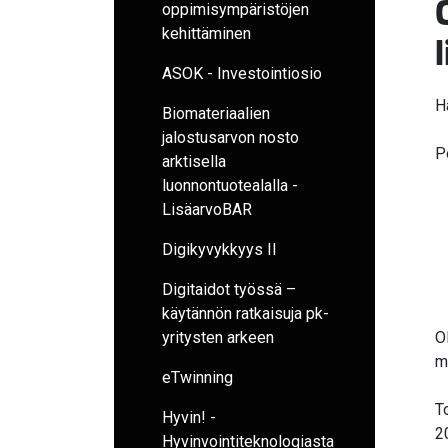
oppimisympäristöjen
kehittäminen
ASOK - Investointiosio
H
Biomateriaalien
jalostusarvon nosto
P
arktisella
luonnontuotealalla -
LisäarvoBAR
Digikyvykkyys II
Digitaidot työssä –
käytännön ratkaisuja pk-
yritysten arkeen
O
m
eTwinning
T
Hyvin! -
2
Hyvinvointiteknologiasta