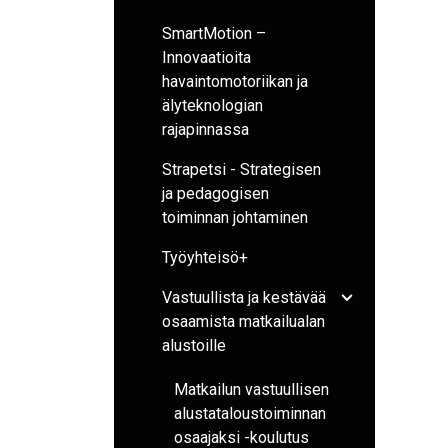
SmartMotion –
Innovaatioita
havaintomotoriikan ja
älyteknologian
rajapinnassa
Strapetsi - Strategisen
ja pedagogisen
toiminnan johtaminen
Työyhteisö+
Vastuullista ja kestävää
Avaa/sulje ala
osaamista matkailualan
alustoille
Matkailun vastuullisen
alustataloustoiminnan
osaajaksi -koulutus