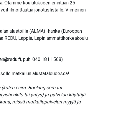
a. Otamme koulutukseen enintään 25
 voit ilmoittautua jonotuslistalle. Viimeinen
alan alustoille (ALMA) -hanke (Euroopan
ina REDU, Lappia, Lapin ammattikorkeakoulu
inen@redu.fi, puh. 040 1811 568)
asolle matkailun alustataloudessa!
s (kuten esim. Booking.com tai
yishenkilö tai yritys) ja palvelun käyttäjä.
ikkana, missä matkailupalvelun myyjä ja