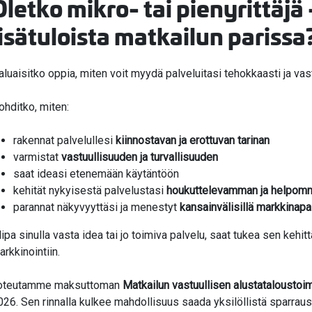
Oletko mikro- tai pienyrittäjä 
lisätuloista matkailun parissa
aluaisitko oppia, miten voit myydä palveluitasi tehokkaasti ja va
ohditko, miten:
rakennat palvelullesi
kiinnostavan ja erottuvan tarinan
varmistat
vastuullisuuden ja turvallisuuden
saat ideasi etenemään käytäntöön
kehität nykyisestä palvelustasi
houkuttelevamman ja helpom
parannat näkyvyyttäsi ja menestyt
kansainvälisillä markkinapai
lipa sinulla vasta idea tai jo toimiva palvelu, saat tukea sen kehi
arkkinointiin.
oteutamme maksuttoman
Matkailun vastuullisen alustataloustoi
026. Sen rinnalla kulkee mahdollisuus saada yksilöllistä sparraus