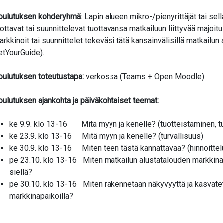
oulutuksen kohderyhmä
: Lapin alueen mikro-/pienyrittäjät tai sel
uottavat tai suunnittelevat tuottavansa matkailuun liittyvää majoit
arkkinoit tai suunnittelet tekeväsi tätä kansainvälisillä matkailun 
etYourGuide).
oulutuksen toteutustapa:
verkossa (Teams + Open Moodle)
oulutuksen ajankohta ja päiväkohtaiset teemat:
ke 9.9. klo 13-16 Mitä myyn ja kenelle? (tuotteistaminen, tu
ke 23.9. klo 13-16 Mitä myyn ja kenelle? (turvallisuus)
ke 30.9. klo 13-16 Miten teen tästä kannattavaa? (hinnoittel
pe 23.10. klo 13-16 Miten matkailun alustatalouden markkinap
siellä?
pe 30.10. klo 13-16 Miten rakennetaan näkyvyyttä ja kasvate
markkinapaikoilla?