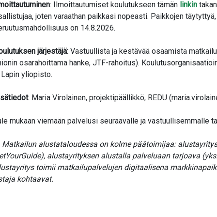
lmoittautuminen
: Ilmoittautumiset koulutukseen tämän
linkin
takan
sallistujaa, joten varaathan paikkasi nopeasti. Paikkojen täytyttyä,
eruutusmahdollisuus on 14.8.2026.
oulutuksen järjestäjä:
Vastuullista ja kestävää osaamista matkailu
nionin osarahoittama hanke, JTF-rahoitus). Koulutusorganisaatio
 Lapin yliopisto.
isätiedot
: Maria Virolainen, projektipäällikkö, REDU (maria.virola
ule mukaan viemään palvelusi seuraavalle ja vastuullisemmalle t
) Matkailun alustataloudessa on kolme päätoimijaa: alustayrity
etYourGuide), alustayrityksen alustalla palveluaan tarjoava (yksit
lustayritys toimii matkailupalvelujen digitaalisena markkinapa
staja kohtaavat.