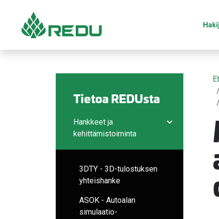
Siirry sivusisältöön
Hakij
E
Tietoa REDUsta
Hankkeet ja
Avaa/sulje ala
kehittämistoiminta
3DTY - 3D-tulostuksen
yhteishanke
ASOK - Autoalan
simulaatio-