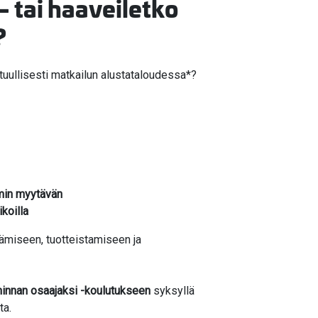
– tai haaveiletko
?
stuullisesti matkailun alustataloudessa*?
min myytävän
koilla
ttämiseen, tuotteistamiseen ja
minnan osaajaksi -koulutukseen
syksyllä
ta.