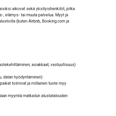
laisiksi aikovat sekä yksityishenkilöt, jotka
us-, elämys- tai muuta palvelua. Myyt ja
alustoilla (kuten Airbnb, Booking.com ja
otekehittäminen, asiakkaat, vastuullisuus)
u, datan hyödyntäminen)
aikat toimivat ja millainen tuote myy
taan myyntiä matkailun alustatalouden