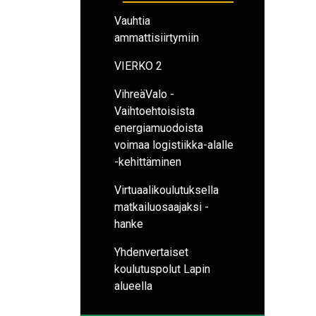
Vauhtia
ammattisiirtymiin
VIERKO 2
VihreäValo -
Vaihtoehtoisista
energiamuodoista
voimaa logistiikka-alalle
-kehittäminen
Virtuaalikoulutuksella
matkailuosaajaksi -
hanke
Yhdenvertaiset
koulutuspolut Lapin
alueella