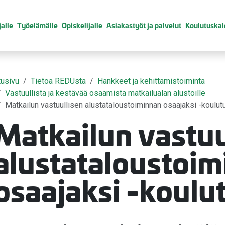
alle
Työelämälle
Opiskelijalle
Asiakastyöt ja palvelut
Koulutuskal
tusivu
Tietoa REDUsta
Hankkeet ja kehittämistoiminta
Vastuullista ja kestävää osaamista matkailualan alustoille
Matkailun vastuullisen alustataloustoiminnan osaajaksi -koulut
Matkailun vastuu
valikko
alustataloustoi
osaajaksi -koulu