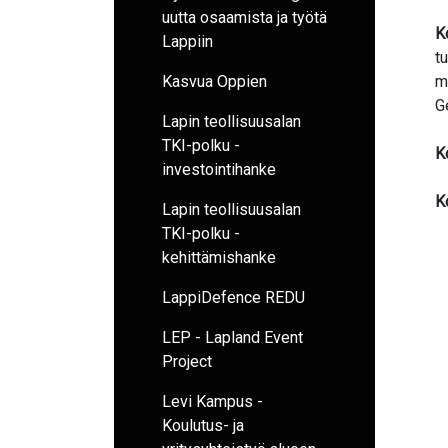
uutta osaamista ja työtä
K
Lappiin
t
Kasvua Oppien
m
G
Lapin teollisuusalan
TKI-polku -
K
investointihanke
K
Lapin teollisuusalan
TKI-polku -
kehittämishanke
LappiDefence REDU
LEP - Lapland Event
Project
Levi Kampus -
Koulutus- ja