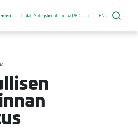
enteri
Linkit
Yhteystiedot
Tietoa REDUsta
ENG
us
llisen
minnan
tus