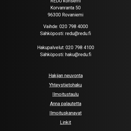
REDU konserni
Korvanranta 50
96300 Rovaniemi
Vaihde:
020 798 4000
Sähköposti:
redu@redu.fi
Hakupalvelut:
020 798 4100
Sähköposti:
haku@redu.fi
Hakijan neuvonta
Yhteystietohaku
Ilmoitustaulu
Anna palautetta
Ilmoituskanavat
Linkit