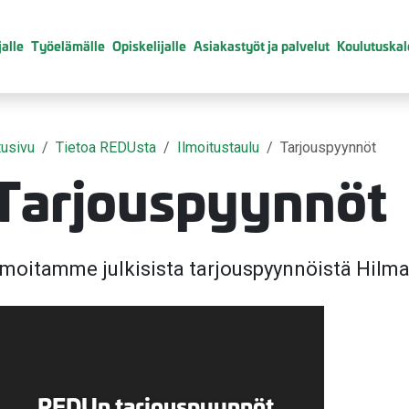
alle
Työelämälle
Opiskelijalle
Asiakastyöt ja palvelut
Koulutuskal
tusivu
Tietoa REDUsta
Ilmoitustaulu
Tarjouspyynnöt
Tarjouspyynnöt
valikko
lmoitamme julkisista tarjouspyynnöistä Hilm
valikko
REDUn tarjouspyynnöt