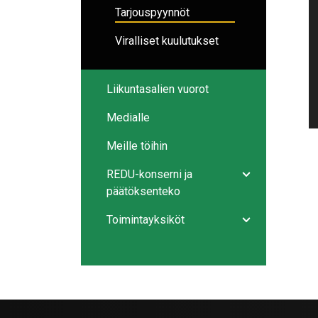
Tarjouspyynnöt
Viralliset kuulutukset
Liikuntasalien vuorot
Medialle
Meille töihin
REDU-konserni ja
Avaa/sulje ala
päätöksenteko
Toimintayksiköt
Avaa/sulje ala