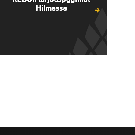
Hilmassa
valikko
valikko