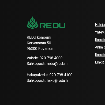
Hakij
Yhtey
REDU konserni
Ilmoit
Korvanranta 50
Anna p
96300 Rovaniemi
Ilmoi
Vaihde:
020 798 4000
Linkit
Sähköposti:
redu@redu.fi
Hakupalvelut:
020 798 4100
Sähköposti:
haku@redu.fi