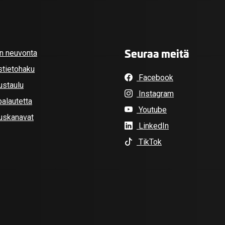
Seuraa meitä
an neuvonta
stietohaku
Facebook
ustaulu
Instagram
alautetta
Youtube
tuskanavat
LinkedIn
TikTok