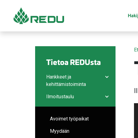
Siirry sivusisältöön
Hakij
E
Tietoa REDUsta
Hankkeet ja
Avaa/sulje ala
kehittämistoiminta
I
Ilmoitustaulu
Avaa/sulje ala
Avoimet työpaikat
Myydään