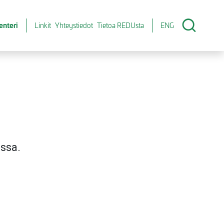
enteri
Linkit
Yhteystiedot
Tietoa REDUsta
ENG
assa.