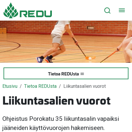
Siirry sivusisältöön
Tietoa REDUsta
Etusivu
Tietoa REDUsta
Liikuntasalien vuorot
Liikuntasalien vuorot
Ohjeistus Porokatu 35 liikuntasalin vapaiksi
jääneiden käyttövuorojen hakemiseen.