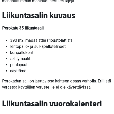
mahdollisimman monipuolisesti eri lajeja.
Liikuntasalin kuvaus
Porokatu 35 liikuntasali:
390 m2, massalattia (”joustolattia”)
lentopallo- ja sulkapallotelineet
koripallokorit
sählymaalit
puolapuut
näyttämö.
Porokadun sali on jaettavissa kahteen osaan verholla. Erillistä
varastoa käyttäjien varusteille ei ole käytettävissä.
Liikuntasalin vuorokalenteri