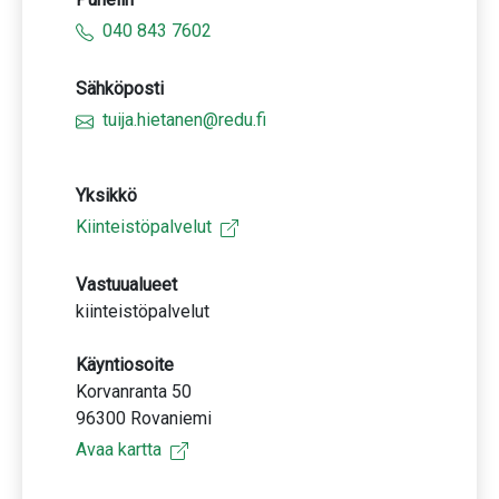
040 843 7602
Sähköposti
tuija.hietanen@redu.fi
Yksikkö
Kiinteistöpalvelut
Vastuualueet
kiinteistöpalvelut
Käyntiosoite
Korvanranta 50
96300 Rovaniemi
Avaa kartta