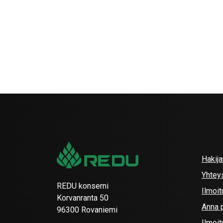
Hakij
Yhtey
REDU konserni
Ilmoit
Korvanranta 50
Anna p
96300 Rovaniemi
Ilmoi