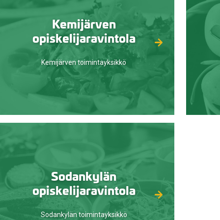
Kemijärven
opiskelijaravintola
Kemijärven toimintayksikkö
Sodankylän
opiskelijaravintola
Sodankylän toimintayksikkö