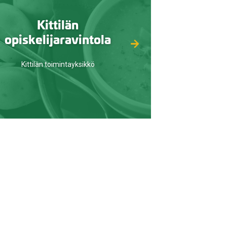
Kittilän
opiskelijaravintola
Kittilän toimintayksikkö