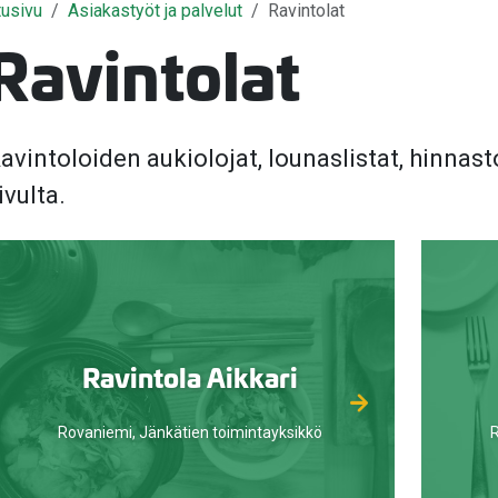
tusivu
Asiakastyöt ja palvelut
Ravintolat
Ravintolat
valikko
avintoloiden aukiolojat, lounaslistat, hinnast
valikko
ivulta.
valikko
Ravintola Aikkari
Rovaniemi, Jänkätien toimintayksikkö
R