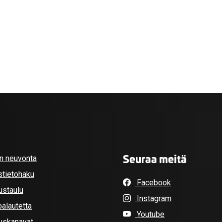
Seuraa meitä
an neuvonta
stietohaku
Facebook
ustaulu
Instagram
alautetta
Youtube
tuskanavat