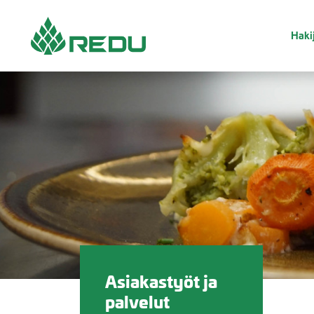
Siirry sivusisältöön
Hakij
Asiakastyöt ja
palvelut