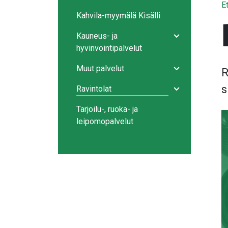
E
Kahvila-myymälä Kisälli
Kauneus- ja
Avaa/sulje ala
hyvinvointipalvelut
Muut palvelut
R
Avaa/sulje ala
s
Ravintolat
Avaa/sulje ala
Tarjoilu-, ruoka- ja
leipomopalvelut