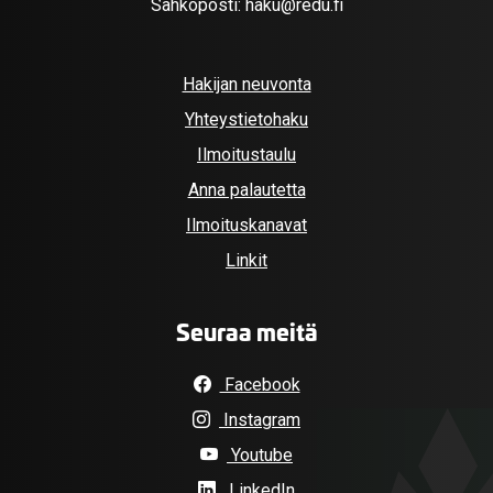
Sähköposti:
haku@redu.fi
Hakijan neuvonta
Yhteystietohaku
Ilmoitustaulu
Anna palautetta
Ilmoituskanavat
Linkit
Seuraa meitä
Facebook
Instagram
Youtube
LinkedIn