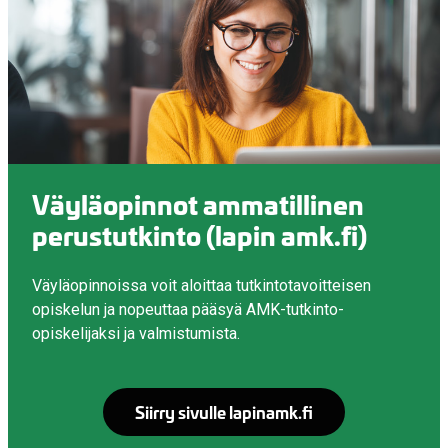
Väyläopinnot ammatillinen
perustutkinto (lapin amk.fi)
Väyläopinnoissa voit aloittaa tutkintotavoitteisen
opiskelun ja nopeuttaa pääsyä AMK-tutkinto-
opiskelijaksi ja valmistumista.
Siirry sivulle lapinamk.fi