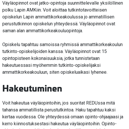
Väyläopinnot ovat jatko-opintoja suunnittelevalle yksilöllinen
polku Lapin AMKiin. Voit aloittaa tutkintotavoitteisen
opiskelun Lapin ammattikorkeakoulussa jo ammatillisen
perustutkinnon opiskelun yhteydessä. Väyläopinnot ovat
saman alan ammattikorkeakouluopintoja.
Opiskelu tapahtuu samoissa ryhmissä ammattikorkeakoulun
tutkinto-opiskelijoiden kanssa. Väyläopinnot ovat 15
opintopisteen kokonaisuuksia, jotka tunnistetaan
hakeutuessasi myöhemmin tutkinto-opiskelijaksi
ammattikorkeakouluun, siten opiskeluaikasi lyhenee.
Hakeutuminen
Voit hakeutua väyläopintoihin, jos suoritat REDUssa mitä
tahansa ammatillista perustutkintoa. Haku tapahtuu kaksi
kertaa vuodessa. Ole yhteydessä omaan opinto-ohjaajaasi ja
kerro kiinnostuksestasi hakeutua väyläopintoihin. Opinto-