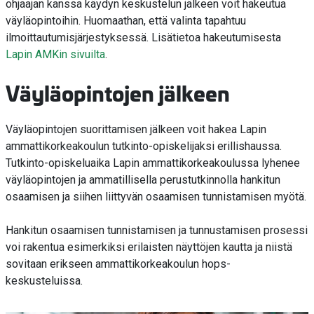
ohjaajan kanssa käydyn keskustelun jälkeen voit hakeutua
väyläopintoihin. Huomaathan, että valinta tapahtuu
ilmoittautumisjärjestyksessä. Lisätietoa hakeutumisesta
Lapin AMKin sivuilta
.
Väyläopintojen jälkeen
Väyläopintojen suorittamisen jälkeen voit hakea Lapin
ammattikorkeakoulun tutkinto-opiskelijaksi erillishaussa.
Tutkinto-opiskeluaika Lapin ammattikorkeakoulussa lyhenee
väyläopintojen ja ammatillisella perustutkinnolla hankitun
osaamisen ja siihen liittyvän osaamisen tunnistamisen myötä.
Hankitun osaamisen tunnistamisen ja tunnustamisen prosessi
voi rakentua esimerkiksi erilaisten näyttöjen kautta ja niistä
sovitaan erikseen ammattikorkeakoulun hops-
keskusteluissa.