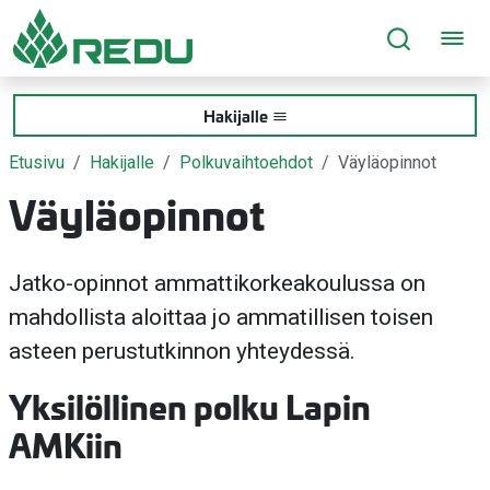
Siirry sivusisältöön
Hakijalle
Etusivu
Hakijalle
Polkuvaihtoehdot
Väyläopinnot
Väyläopinnot
Jatko-opinnot ammattikorkeakoulussa on
mahdollista aloittaa jo ammatillisen toisen
asteen perustutkinnon yhteydessä.
Yksilöllinen polku Lapin
AMKiin