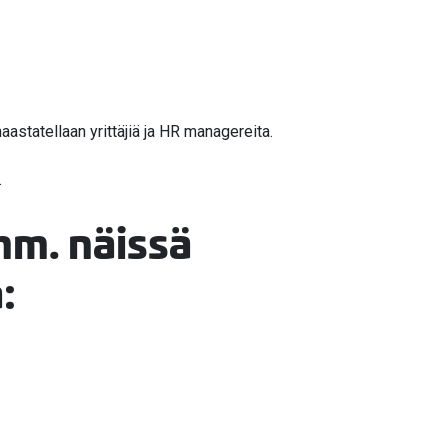
haastatellaan yrittäjiä ja HR managereita.
.
mm. näissä
: