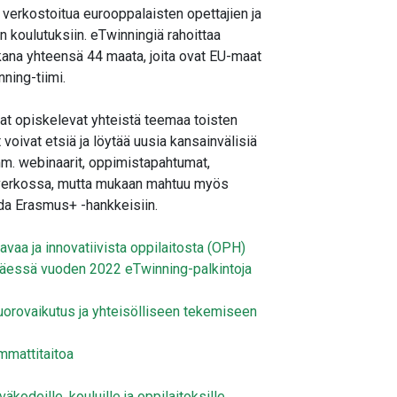
 verkostoitua eurooppalaisten opettajien ja
in koulutuksiin. eTwinningiä rahoittaa
ana yhteensä 44 maata, joita ovat EU-maat
ning-tiimi.
jat opiskelevat yhteistä teemaa toisten
voivat etsiä ja löytää uusia kansainvälisiä
 mm. webinaarit, oppimistapahtumat,
u verkossa, mutta mukaan mahtuu myös
ida Erasmus+ -hankkeisiin.
avaa ja innovatiivista oppilaitosta (OPH)
täessä vuoden 2022 eTwinning-palkintoja
uorovaikutus ja yhteisölliseen tekemiseen
mmattitaitoa
kodeille, kouluille ja oppilaitoksille