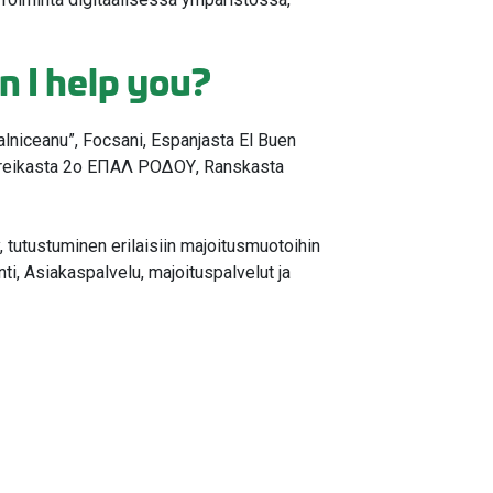
n I help you?
niceanu”, Focsani, Espanjasta El Buen
, Kreikasta 2o EΠΑΛ ΡΟΔΟΥ, Ranskasta
 tutustuminen erilaisiin majoitusmuotoihin
ti, Asiakaspalvelu, majoituspalvelut ja