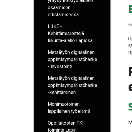
yritysyhteistyö alueen
osaamisen
edistämisessä
E
LIIKE -
Kehittämisreittejä
O
liikunta-alalle Lapissa
M
Metsätyön digitaalinen
R
oppimisympäristöhanke
- investointi
Metsätyön digitaalinen
oppimisympäristöhanke
-kehittäminen
Monimuotoinen
lappilainen työelämä
M
Oppilaitosten TKI-
toiminta Lapin