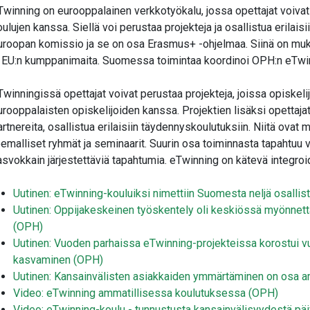
Twinning on eurooppalainen verkkotyökalu, jossa opettajat voivat
oulujen kanssa. Siellä voi perustaa projekteja ja osallistua erilaisi
uroopan komissio ja se on osa Erasmus+ -ohjelmaa. Siinä on muk
a EU:n kumppanimaita. Suomessa toimintaa koordinoi OPH:n eTwin
Twinningissä opettajat voivat perustaa projekteja, joissa opiskeli
urooppalaisten opiskelijoiden kanssa. Projektien lisäksi opettajat 
artnereita, osallistua erilaisiin täydennyskoulutuksiin. Niitä ovat
eemalliset ryhmät ja seminaarit. Suurin osa toiminnasta tapahtu
asvokkain järjestettäviä tapahtumia. eTwinning on kätevä integro
Uutinen: eTwinning-kouluiksi nimettiin Suomesta neljä osallist
Uutinen: Oppijakeskeinen työskentely oli keskiössä myönnet
(OPH)
Uutinen: Vuoden parhaissa eTwinning-projekteissa korostui v
kasvaminen (OPH)
Uutinen: Kansainvälisten asiakkaiden ymmärtäminen on osa a
Video: eTwinning ammatillisessa koulutuksessa (OPH)
Video: eTwinning-koulu - tunnustusta kansainvälisyydestä päivä