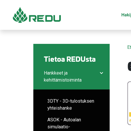
Siirry sivusisältöön
Hakij
E
Tietoa REDUsta
Hankkeet ja
Avaa/sulje ala
kehittämistoiminta
3DTY - 3D-tulostuksen
yhteishanke
ASOK - Autoalan
simulaatio-