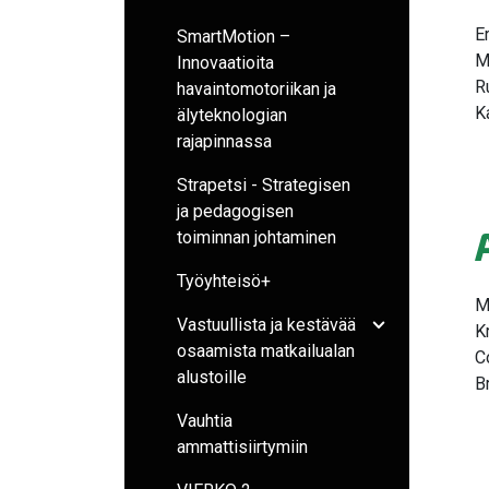
E
SmartMotion –
M
Innovaatioita
R
havaintomotoriikan ja
K
älyteknologian
rajapinnassa
Strapetsi - Strategisen
ja pedagogisen
toiminnan johtaminen
Työyhteisö+
M
Vastuullista ja kestävää
K
Avaa/sulje ala
osaamista matkailualan
C
alustoille
B
Vauhtia
ammattisiirtymiin