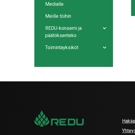
Medialle
Meille töihin
REDU-konserni ja
Avaa/sulje ala
päätöksenteko
Toimintayksiköt
Avaa/sulje ala
Hakij
Yhtey