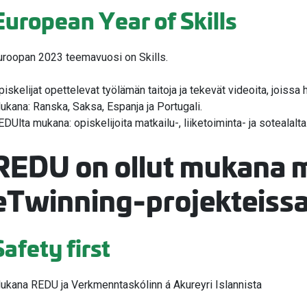
European Year of Skills
uroopan 2023 teemavuosi on Skills.
piskelijat opettelevat työlämän taitoja ja tekevät videoita, joissa 
ukana: Ranska, Saksa, Espanja ja Portugali.
EDUlta mukana: opiskelijoita matkailu-, liiketoiminta- ja sotealalta
REDU on ollut mukana 
eTwinning-projekteissa
Safety first
ukana REDU ja Verkmenntaskólinn á Akureyri Islannista