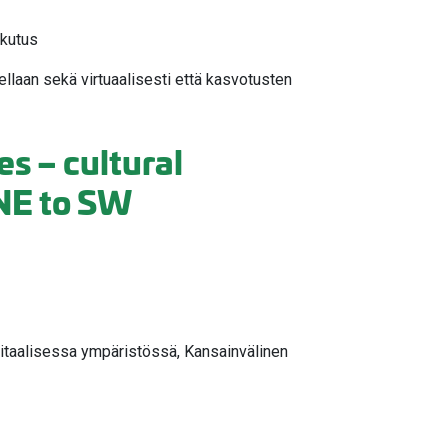
ikutus
laan sekä virtuaalisesti että kasvotusten
s – cultural
 NE to SW
igitaalisessa ympäristössä, Kansainvälinen