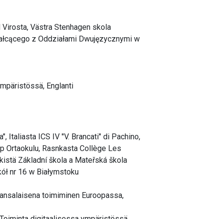
 Virosta, Västra Stenhagen skola
ztałcącego z Oddziałami Dwujęzycznymi w
ympäristössä, Englanti
 Italiasta ICS IV "V. Brancati" di Pachino,
p Ortaokulu, Rasnkasta Collège Les
kistä Základní škola a Mateřská škola
kół nr 16 w Białymstoku
 kansalaisena toimiminen Euroopassa,
 Toiminta digitaalisessa ympäristössä,