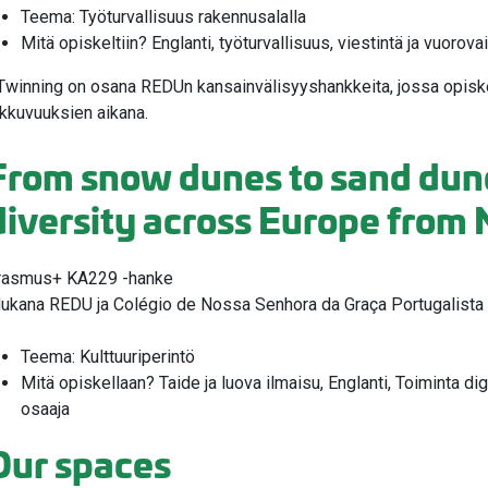
Teema: Työturvallisuus rakennusalalla
Mitä opiskeltiin? Englanti, työturvallisuus, viestintä ja vuorova
Twinning on osana REDUn kansainvälisyyshankkeita, jossa opiskel
iikkuvuuksien aikana.
From snow dunes to sand dune
diversity across Europe from
rasmus+ KA229 -hanke
ukana REDU ja Colégio de Nossa Senhora da Graça Portugalista
Teema: Kulttuuriperintö
Mitä opiskellaan? Taide ja luova ilmaisu, Englanti, Toiminta d
osaaja
Our spaces