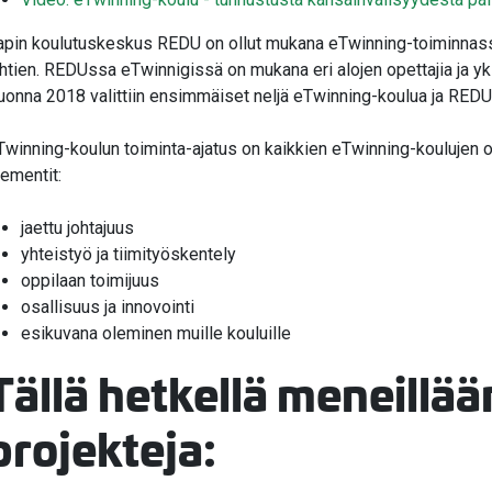
apin koulutuskeskus REDU on ollut mukana eTwinning-toiminnas
ähtien. REDUssa eTwinnigissä on mukana eri alojen opettajia ja yks
uonna 2018 valittiin ensimmäiset neljä eTwinning-koulua ja RED
Twinning-koulun toiminta-ajatus on kaikkien eTwinning-koulujen 
lementit:
jaettu johtajuus
yhteistyö ja tiimityöskentely
oppilaan toimijuus
osallisuus ja innovointi
esikuvana oleminen muille kouluille
Tällä hetkellä meneillää
projekteja: