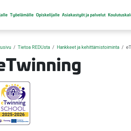
alle
Työelämälle
Opiskelijalle
Asiakastyöt ja palvelut
Koulutuskal
tusivu
Tietoa REDUsta
Hankkeet ja kehittämistoiminta
eT
eTwinning
valikko