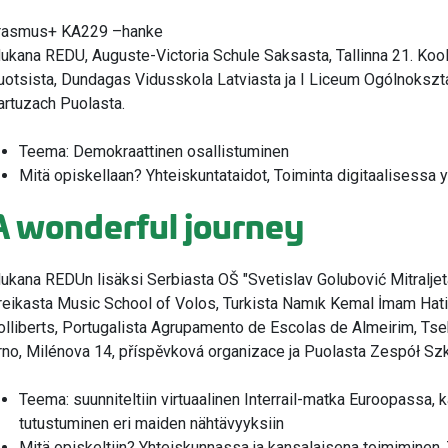
rasmus+ KA229 –hanke
ukana REDU, Auguste-Victoria Schule Saksasta, Tallinna 21. Kool
uotsista, Dundagas Vidusskola Latviasta ja I Liceum Ogólnoks
artuzach Puolasta.
Teema: Demokraattinen osallistuminen
Mitä opiskellaan? Yhteiskuntataidot, Toiminta digitaalisessa 
A wonderful journey
ukana REDUn lisäksi Serbiasta OŠ "Svetislav Golubović Mitraljeta",
reikasta Music School of Volos, Turkista Namık Kemal İmam Hati
valikko
olliberts, Portugalista Agrupamento de Escolas de Almeirim, Tse
rno, Milénova 14, příspěvková organizace ja Puolasta Zespół Sz
Teema: suunniteltiin virtuaalinen Interrail-matka Euroopassa,
tutustuminen eri maiden nähtävyyksiin
Mitä opiskeltiin? Yhteiskunnassa ja kansalaisena toimiminen,