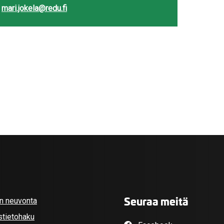
mari.jokela@redu.fi
valikko
valikko
Seuraa meitä
an neuvonta
stietohaku