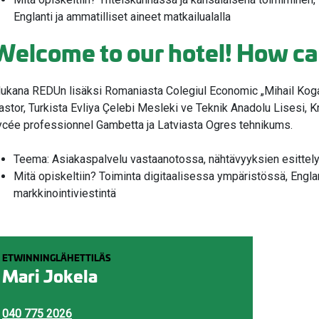
Englanti ja ammatilliset aineet matkailualalla
Welcome to our hotel! How ca
ukana REDUn lisäksi Romaniasta Colegiul Economic „Mihail Kogal
astor, Turkista Evliya Çelebi Mesleki ve Teknik Anadolu Lisesi
ycée professionnel Gambetta ja Latviasta Ogres tehnikums.
Teema: Asiakaspalvelu vastaanotossa, nähtävyyksien esittely,
Mitä opiskeltiin? Toiminta digitaalisessa ympäristössä, Englan
markkinointiviestintä
ETWINNINGLÄHETTILÄS
Mari Jokela
valikko
040 775 2026