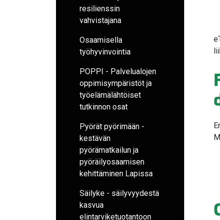
resilienssin
vahvistajana
e
Osaamisella
l
työhyvinvointia
POPPI - Palvelualojen
oppimisympäristöt ja
työelämälähtöiset
tutkinnon osat
E
Pyörät pyörimään -
M
kestävän
pyörämatkailun ja
pyöräilyosaamisen
kehittäminen Lapissa
Säilyke - säilyvyydestä
kasvua
elintarviketuotantoon