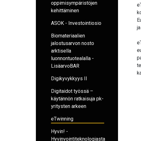
oppimisympäristöjen
e
kehittäminen
k
E
ASOK - Investointiosio
j
Biomateriaalien
e
jalostusarvon nosto
e
arktisella
p
luonnontuotealalla -
t
LisäarvoBAR
k
Digikyvykkyys II
Digitaidot työssä –
käytännön ratkaisuja pk-
yritysten arkeen
eTwinning
Hyvin! -
Hyvinvointiteknologiasta