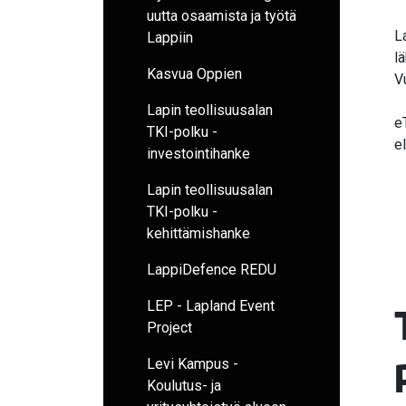
uutta osaamista ja työtä
L
Lappiin
l
Kasvua Oppien
V
Lapin teollisuusalan
e
TKI-polku -
e
investointihanke
Lapin teollisuusalan
TKI-polku -
kehittämishanke
LappiDefence REDU
LEP - Lapland Event
Project
Levi Kampus -
Koulutus- ja