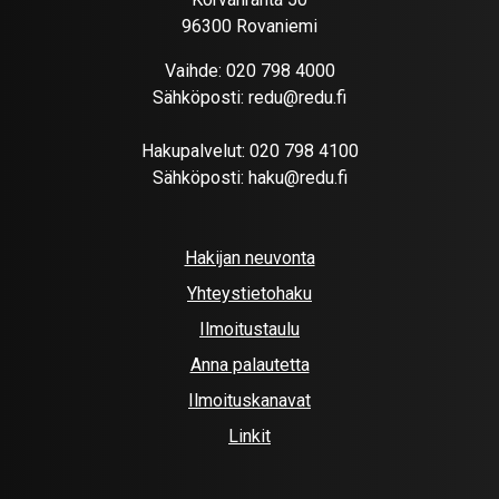
96300 Rovaniemi
Vaihde:
020 798 4000
Sähköposti:
redu@redu.fi
Hakupalvelut:
020 798 4100
Sähköposti:
haku@redu.fi
Hakijan neuvonta
Yhteystietohaku
Ilmoitustaulu
Anna palautetta
Ilmoituskanavat
Linkit