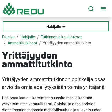
Siirry sivusisältöön
Hakijalle
Etusivu
Hakijalle
Tutkinnot ja koulutukset
Ammattitutkinnot
Yrittäjyyden ammattitutkinto
Yrittäjyyden
ammattitutkinto
Yrittäjyyden ammattitutkinnon opiskelija osaa
arvioida omia edellytyksiään toimia yrittäjänä.
Hän osaa laatia liiketoimintasuunnitelman ja kehittää
yritystoimintaa vastuullisesti. Opiskelija osaa arvioida
digitalisaation tarjoamia mahdollisuuksia ja tulevaisuuden