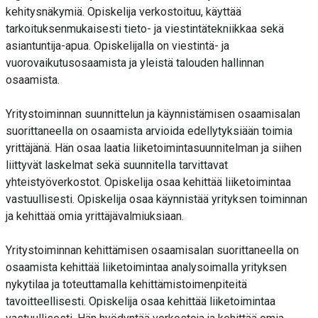
kehitysnäkymiä. Opiskelija verkostoituu, käyttää
tarkoituksenmukaisesti tieto- ja viestintätekniikkaa sekä
asiantuntija-apua. Opiskelijalla on viestintä- ja
vuorovaikutusosaamista ja yleistä talouden hallinnan
osaamista.
Yritystoiminnan suunnittelun ja käynnistämisen osaamisalan
suorittaneella on osaamista arvioida edellytyksiään toimia
yrittäjänä. Hän osaa laatia liiketoimintasuunnitelman ja siihen
liittyvät laskelmat sekä suunnitella tarvittavat
yhteistyöverkostot. Opiskelija osaa kehittää liiketoimintaa
vastuullisesti. Opiskelija osaa käynnistää yrityksen toiminnan
ja kehittää omia yrittäjävalmiuksiaan.
Yritystoiminnan kehittämisen osaamisalan suorittaneella on
osaamista kehittää liiketoimintaa analysoimalla yrityksen
nykytilaa ja toteuttamalla kehittämistoimenpiteitä
tavoitteellisesti. Opiskelija osaa kehittää liiketoimintaa