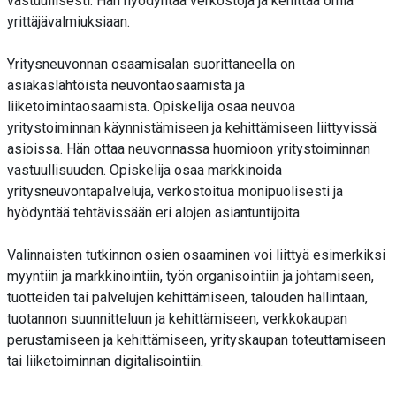
vastuullisesti. Hän hyödyntää verkostoja ja kehittää omia
yrittäjävalmiuksiaan.
Yritysneuvonnan osaamisalan suorittaneella on
asiakaslähtöistä neuvontaosaamista ja
liiketoimintaosaamista. Opiskelija osaa neuvoa
yritystoiminnan käynnistämiseen ja kehittämiseen liittyvissä
asioissa. Hän ottaa neuvonnassa huomioon yritystoiminnan
vastuullisuuden. Opiskelija osaa markkinoida
yritysneuvontapalveluja, verkostoitua monipuolisesti ja
hyödyntää tehtävissään eri alojen asiantuntijoita.
Valinnaisten tutkinnon osien osaaminen voi liittyä esimerkiksi
myyntiin ja markkinointiin, työn organisointiin ja johtamiseen,
tuotteiden tai palvelujen kehittämiseen, talouden hallintaan,
tuotannon suunnitteluun ja kehittämiseen, verkkokaupan
perustamiseen ja kehittämiseen, yrityskaupan toteuttamiseen
tai liiketoiminnan digitalisointiin.