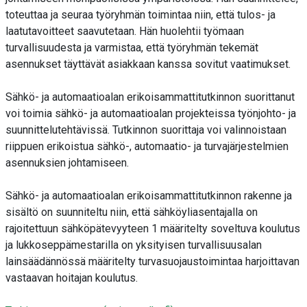
toteuttaa ja seuraa työryhmän toimintaa niin, että tulos- ja
laatutavoitteet saavutetaan. Hän huolehtii työmaan
turvallisuudesta ja varmistaa, että työryhmän tekemät
asennukset täyttävät asiakkaan kanssa sovitut vaatimukset.
Sähkö- ja automaatioalan erikoisammattitutkinnon suorittanut
voi toimia sähkö- ja automaatioalan projekteissa työnjohto- ja
suunnittelutehtävissä. Tutkinnon suorittaja voi valinnoistaan
riippuen erikoistua sähkö-, automaatio- ja turvajärjestelmien
asennuksien johtamiseen.
Sähkö- ja automaatioalan erikoisammattitutkinnon rakenne ja
sisältö on suunniteltu niin, että sähköyliasentajalla on
rajoitettuun sähköpätevyyteen 1 määritelty soveltuva koulutus
ja lukkoseppämestarilla on yksityisen turvallisuusalan
lainsäädännössä määritelty turvasuojaustoimintaa harjoittavan
vastaavan hoitajan koulutus.