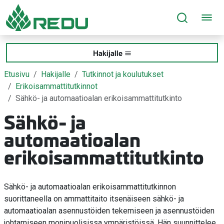
Siirry sivusisältöön
Hakijalle
Etusivu
Hakijalle
Tutkinnot ja koulutukset
Erikoisammattitutkinnot
Sähkö- ja automaatioalan erikoisammattitutkinto
Sähkö- ja
automaatioalan
erikoisammattitutkinto
Sähkö- ja automaatioalan erikoisammattitutkinnon
suorittaneella on ammattitaito itsenäiseen sähkö- ja
automaatioalan asennustöiden tekemiseen ja asennustöiden
johtamiseen monipuolisissa ympäristöissä. Hän suunnittelee,