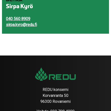
OPETTAJA
Sirpa Kyrö
040 560 8909
sirpa.kyro@redu.fi
REDU konserni
Korvanranta 50
96300 Rovaniemi