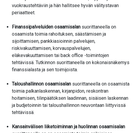
vuokraustehtäviin ja hän hallitsee hyvän välitystavan
periaatteet.
Finanssipalveluiden osaamisalan
suorittaneella on
osaamista toimia rahoituksen, säästämisen ja
sijoittamisen, pankkiasioinnin palvelujen,
riskivakuuttamisen, korvauspalvelujen,
eläkevakuuttamisen tai back office -toimintojen
tehtävissä. Tutkinnon suorittaneella on kokonaisnäkemys
finanssialasta ja sen toimijoista.
Taloushallinnon osaamisalan
suorittaneella on osaamista
toimia palkanlaskennan, kirjanpidon, reskontran
hoitamisen, tilinpäätöksen laadinnan, sisäisen laskennan
ja budjetoinnin tai taloushallinnon neuvontaan liittyvissä
tehtävissä.
Kansainvälisen liiketoiminnan ja huolinnan osaamisalan