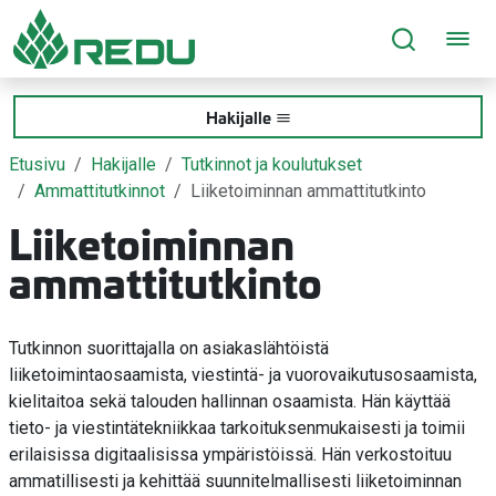
Siirry sivusisältöön
Hakijalle
Etusivu
Hakijalle
Tutkinnot ja koulutukset
Ammattitutkinnot
Liiketoiminnan ammattitutkinto
Liiketoiminnan
ammattitutkinto
Tutkinnon suorittajalla on asiakaslähtöistä
liiketoimintaosaamista, viestintä- ja vuorovaikutusosaamista,
kielitaitoa sekä talouden hallinnan osaamista. Hän käyttää
tieto- ja viestintätekniikkaa tarkoituksenmukaisesti ja toimii
erilaisissa digitaalisissa ympäristöissä. Hän verkostoituu
ammatillisesti ja kehittää suunnitelmallisesti liiketoiminnan