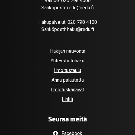
Vaihde:
020 798 4000
Sähköposti:
redu@redu.fi
Hakupalvelut:
020 798 4100
Sähköposti:
haku@redu.fi
Hakijan neuvonta
Yhteystietohaku
Ilmoitustaulu
Anna palautetta
Ilmoituskanavat
Linkit
Seuraa meitä
Facebook