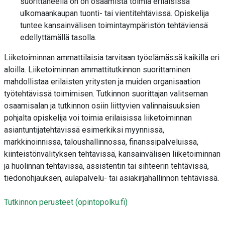
suorittaneella on on osaamista toimia erilaisissa
ulkomaankaupan tuonti- tai vientitehtävissä. Opiskelija
tuntee kansainvälisen toimintaympäristön tehtäviensä
edellyttämällä tasolla.
Liiketoiminnan ammattilaisia tarvitaan työelämässä kaikilla eri
aloilla. Liiketoiminnan ammattitutkinnon suorittaminen
mahdollistaa erilaisten yritysten ja muiden organisaation
työtehtävissä toimimisen. Tutkinnon suorittajan valitseman
osaamisalan ja tutkinnon osiin liittyvien valinnaisuuksien
pohjalta opiskelija voi toimia erilaisissa liiketoiminnan
asiantuntijatehtävissä esimerkiksi myynnissä,
markkinoinnissa, taloushallinnossa, finanssipalveluissa,
kiinteistönvälityksen tehtävissä, kansainvälisen liiketoiminnan
ja huolinnan tehtävissä, assistentin tai sihteerin tehtävissä,
tiedonohjauksen, aulapalvelu- tai asiakirjahallinnon tehtävissä.
Tutkinnon perusteet (opintopolku.fi)