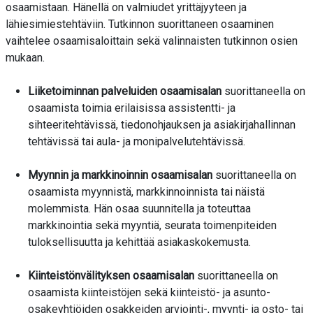
osaamistaan. Hänellä on valmiudet yrittäjyyteen ja
lähiesimiestehtäviin. Tutkinnon suorittaneen osaaminen
vaihtelee osaamisaloittain sekä valinnaisten tutkinnon osien
mukaan.
Liiketoiminnan palveluiden osaamisalan
suorittaneella on
osaamista toimia erilaisissa assistentti- ja
sihteeritehtävissä, tiedonohjauksen ja asiakirjahallinnan
tehtävissä tai aula- ja monipalvelutehtävissä.
Myynnin ja markkinoinnin osaamisalan
suorittaneella on
osaamista myynnistä, markkinnoinnista tai näistä
molemmista. Hän osaa suunnitella ja toteuttaa
markkinointia sekä myyntiä, seurata toimenpiteiden
tuloksellisuutta ja kehittää asiakaskokemusta.
Kiinteistönvälityksen osaamisalan
suorittaneella on
osaamista kiinteistöjen sekä kiinteistö- ja asunto-
osakeyhtiöiden osakkeiden arviointi-, myynti- ja osto- tai