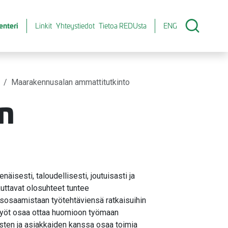
enteri
Linkit
Yhteystiedot
Tietoa REDUsta
ENG
Maarakennusalan ammattitutkinto
n
isesti, taloudellisesti, joutuisasti ja
kuttavat olosuhteet tuntee
isosaamistaan työtehtäviensä ratkaisuihin
työt osaa ottaa huomioon työmaan
sten ja asiakkaiden kanssa osaa toimia