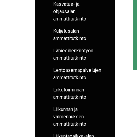
Kasvatus- ja
ohjausalan
ammattitutkinto
Kuljetusalan
ammattitutkinto
Lähiesihenkilötyön
ammattitutkinto
Lentoasemapalvelujen
ammattitutkinto
Liiketoiminnan
ammattitutkinto
Liikunnan ja
valmennuksen
ammattitutkinto
Liikuntapaikka-alan