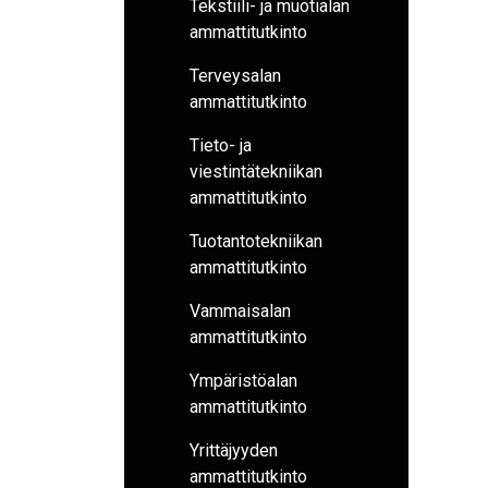
Tekstiili- ja muotialan
ammattitutkinto
Terveysalan
ammattitutkinto
Tieto- ja
viestintätekniikan
ammattitutkinto
Tuotantotekniikan
ammattitutkinto
Vammaisalan
ammattitutkinto
Ympäristöalan
ammattitutkinto
Yrittäjyyden
ammattitutkinto