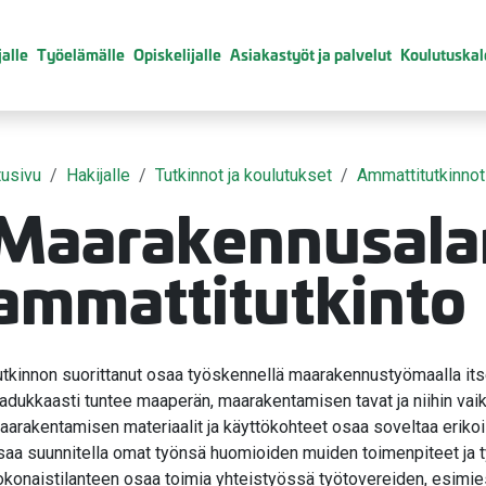
alle
Työelämälle
Opiskelijalle
Asiakastyöt ja palvelut
Koulutuskal
tusivu
Hakijalle
Tutkinnot ja koulutukset
Ammattitutkinnot
Maarakennusala
ammattitutkinto
valikko
valikko
valikko
utkinnon suorittanut osaa työskennellä maarakennustyömaalla itsenä
aadukkaasti tuntee maaperän, maarakentamisen tavat ja niihin vai
aarakentamisen materiaalit ja käyttökohteet osaa soveltaa eriko
valikko
saa suunnitella omat työnsä huomioiden muiden toimenpiteet ja 
okonaistilanteen osaa toimia yhteistyössä työtovereiden, esimie