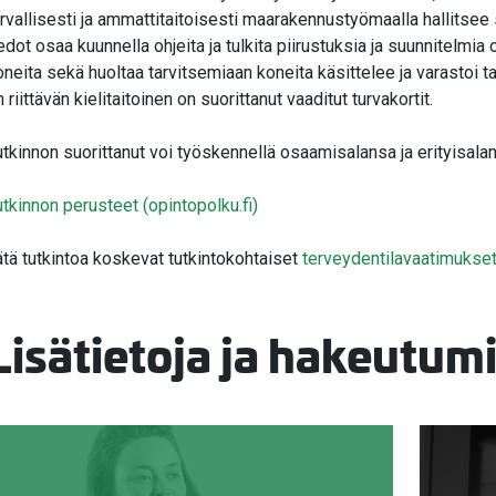
valikko
urvallisesti ja ammattitaitoisesti maarakennustyömaalla hallitsee 
valikko
iedot osaa kuunnella ohjeita ja tulkita piirustuksia ja suunnitelmia
oneita sekä huoltaa tarvitsemiaan koneita käsittelee ja varastoi t
 riittävän kielitaitoinen on suorittanut vaaditut turvakortit.
valikko
utkinnon suorittanut voi työskennellä osaamisalansa ja erityisal
valikko
utkinnon perusteet (opintopolku.fi)
ätä tutkintoa koskevat tutkintokohtaiset
terveydentilavaatimukse
Lisätietoja ja hakeutum