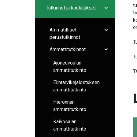
Avaa/sulje ala
t
Tutkinnot ja koulutukset
Avaa/sulje ala
t
k
on
Ammatilliset
Avaa/sulje ala
perustutkinnot
T
Ammattitutkinnot
Avaa/sulje ala
T
Ajoneuvoalan
ammattitutkinto
T
Elintarvikejalostuksen
ammattitutkinto
Hieronnan
ammattitutkinto
Kaivosalan
ammattitutkinto