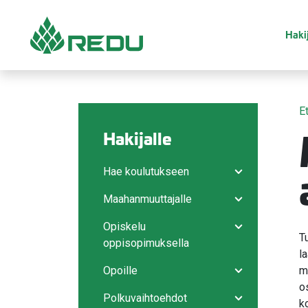
Siirry sivusisältöön
Hakij
E
Hakijalle
Hae koulutukseen
Avaa/sulje ala
Maahanmuuttajalle
Avaa/sulje ala
Opiskelu
Avaa/sulje ala
T
oppisopimuksella
l
Opoille
m
Avaa/sulje ala
o
Polkuvaihtoehdot
k