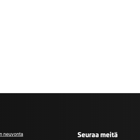
valikko
valikko
Seuraa meitä
an neuvonta