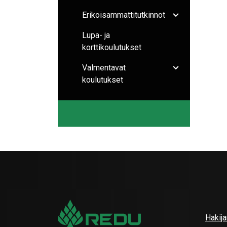
Erikoisammattitutkinnot
Avaa/sulje ala
Lupa- ja
korttikoulutukset
Valmentavat
Avaa/sulje ala
koulutukset
Hakij