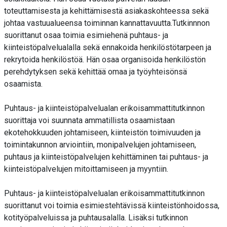
toteuttamisesta ja kehittämisestä asiakaskohteessa sekä
johtaa vastuualueensa toiminnan kannattavuutta.Tutkinnnon
suorittanut osaa toimia esimiehenä puhtaus- ja
kiinteistöpalvelualalla sekä ennakoida henkilöstötarpeen ja
rekrytoida henkilöstöä. Hän osaa organisoida henkilöstön
perehdytyksen sekä kehittää omaa ja työyhteisönsä
osaamista.
Puhtaus- ja kiinteistöpalvelualan erikoisammattitutkinnon
suorittaja voi suunnata ammatillista osaamistaan
ekotehokkuuden johtamiseen, kiinteistön toimivuuden ja
toimintakunnon arviointiin, monipalvelujen johtamiseen,
puhtaus ja kiinteistöpalvelujen kehittäminen tai puhtaus- ja
kiinteistöpalvelujen mitoittamiseen ja myyntiin.
Puhtaus- ja kiinteistöpalvelualan erikoisammattitutkinnon
suorittanut voi toimia esimiestehtävissä kiinteistönhoidossa,
kotityöpalveluissa ja puhtausalalla. Lisäksi tutkinnon