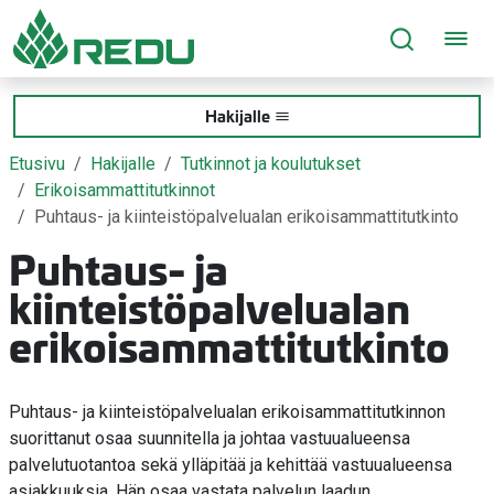
Siirry sivusisältöön
Hakijalle
Etusivu
Hakijalle
Tutkinnot ja koulutukset
Erikoisammattitutkinnot
Puhtaus- ja kiinteistöpalvelualan erikoisammattitutkinto
Puhtaus- ja
kiinteistöpalvelualan
erikoisammattitutkinto
Puhtaus- ja kiinteistöpalvelualan erikoisammattitutkinnon
suorittanut osaa suunnitella ja johtaa vastuualueensa
palvelutuotantoa sekä ylläpitää ja kehittää vastuualueensa
asiakkuuksia. Hän osaa vastata palvelun laadun