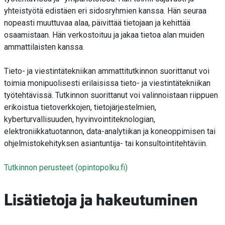
yhteistyötä edistäen eri sidosryhmien kanssa. Hän seuraa
nopeasti muuttuvaa alaa, päivittää tietojaan ja kehittää
osaamistaan. Hän verkostoituu ja jakaa tietoa alan muiden
ammattilaisten kanssa.
Tieto- ja viestintätekniikan ammattitutkinnon suorittanut voi
toimia monipuolisesti erilaisissa tieto- ja viestintätekniikan
työtehtävissä. Tutkinnon suorittanut voi valinnoistaan riippuen
erikoistua tietoverkkojen, tietojärjestelmien,
kyberturvallisuuden, hyvinvointiteknologian,
elektroniikkatuotannon, data-analytiikan ja koneoppimisen tai
ohjelmistokehityksen asiantuntija- tai konsultointitehtäviin.
Tutkinnon perusteet (opintopolku.fi)
Lisätietoja ja hakeutuminen