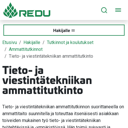
Siirry sivusisältöön
Hakijalle
Etusivu
Hakijalle
Tutkinnot ja koulutukset
Ammattitutkinnot
Tieto- ja viestintätekniikan ammattitutkinto
Tieto- ja
viestintätekniikan
ammattitutkinto
Tieto- ja viestintätekniikan ammattitutkinnon suorittaneella on
ammattitaito suunnitella ja toteuttaa itsenäisesti asiakkaan
toiveiden mukainen työ tieto- ja viestintätekniikan
työtehtävissä ja -ympäristöissä. Hän toimii sujuvasti ja