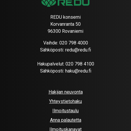
REDU konserni
Korvanranta 50
96300 Rovaniemi
Vaihde:
020 798 4000
Sähköposti:
redu@redu.fi
Hakupalvelut:
020 798 4100
Sähköposti:
haku@redu.fi
Hakijan neuvonta
Yhteystietohaku
Ilmoitustaulu
Anna palautetta
Ilmoituskanavat