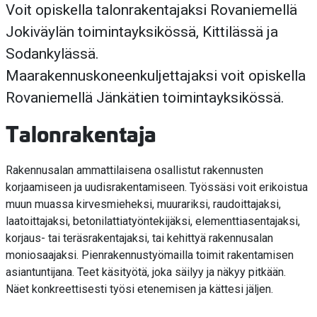
Voit opiskella talonrakentajaksi Rovaniemellä
Jokiväylän toimintayksikössä, Kittilässä ja
Sodankylässä.
Maarakennuskoneenkuljettajaksi voit opiskella
Rovaniemellä Jänkätien toimintayksikössä.
Talonrakentaja
Rakennusalan ammattilaisena osallistut rakennusten
korjaamiseen ja uudisrakentamiseen. Työssäsi voit erikoistua
muun muassa kirvesmieheksi, muurariksi, raudoittajaksi,
laatoittajaksi, betonilattiatyöntekijäksi, elementtiasentajaksi,
korjaus- tai teräsrakentajaksi, tai kehittyä rakennusalan
moniosaajaksi. Pienrakennustyömailla toimit rakentamisen
asiantuntijana. Teet käsityötä, joka säilyy ja näkyy pitkään.
Näet konkreettisesti työsi etenemisen ja kättesi jäljen.