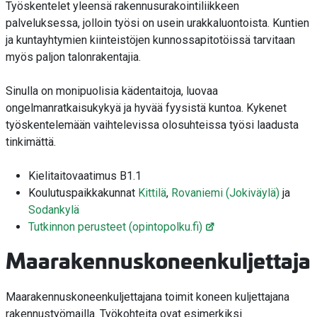
Työskentelet yleensä rakennusurakointiliikkeen
palveluksessa, jolloin työsi on usein urakkaluontoista. Kuntien
ja kuntayhtymien kiinteistöjen kunnossapitotöissä tarvitaan
myös paljon talonrakentajia.
Sinulla on monipuolisia kädentaitoja, luovaa
ongelmanratkaisukykyä ja hyvää fyysistä kuntoa. Kykenet
työskentelemään vaihtelevissa olosuhteissa työsi laadusta
tinkimättä.
Kielitaitovaatimus B1.1
Koulutuspaikkakunnat
Kittilä
,
Rovaniemi (Jokiväylä)
ja
Sodankylä
Tutkinnon perusteet (opintopolku.fi)
Maarakennuskoneenkuljettaj
Maarakennuskoneenkuljettajana toimit koneen kuljettajana
rakennustyömailla. Työkohteita ovat esimerkiksi