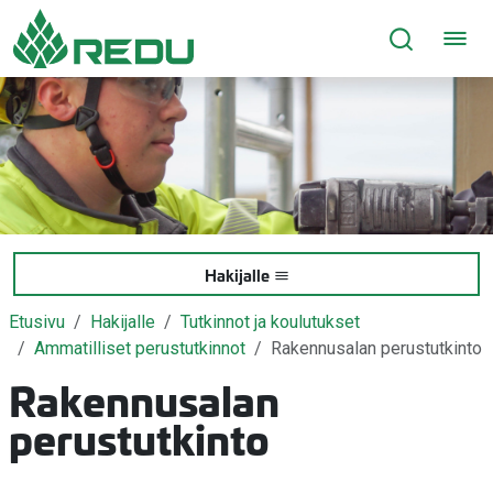
Siirry sivusisältöön
Hakijalle
Etusivu
Hakijalle
Tutkinnot ja koulutukset
Ammatilliset perustutkinnot
Rakennusalan perustutkinto
Rakennusalan
perustutkinto