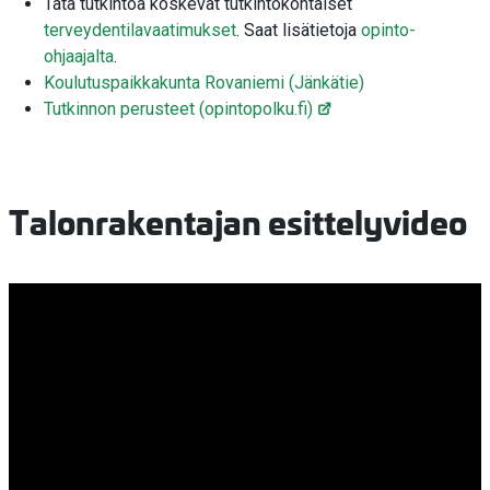
Tätä tutkintoa koskevat tutkintokohtaiset
terveydentilavaatimukset
. Saat lisätietoja
opinto-
ohjaajalta
.
Koulutuspaikkakunta Rovaniemi (Jänkätie)
Tutkinnon perusteet (opintopolku.fi)
Talonrakentajan esittelyvideo