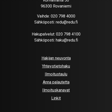
Korvanranta 50
96300 Rovaniemi
Vaihde:
020 798 4000
Sähköposti:
redu@redu.fi
Hakupalvelut:
020 798 4100
Sähköposti:
haku@redu.fi
Hakijan neuvonta
Yhteystietohaku
Ilmoitustaulu
Anna palautetta
Ilmoituskanavat
Linkit