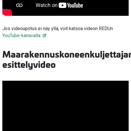
Jos videoupotus ei näy yllä, voit katsoa videon REDUn
YouTube-kanavalta.
Maarakennuskoneenkuljettaja
esittelyvideo