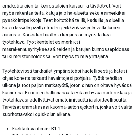
omakotitalojen tai kerrostalojen kaivuu- ja täyttötyöt. Voit
myös rakentaa teitä, katuja ja piha-alueita sekä esimerkiksi
pysäköintipaikkoja. Teet hoitotöitä teillä, kaduilla ja alueilla
kuten kesällä päällysteiden paikkauksia ja talvella lumen
aurausta. Koneiden huolto ja korjaus on myös tärkeä
työtehtävä. Työskentelet esimerkiksi
maarakennusyrityksessä, teiden ja katujen kunnossapidossa
tai kiinteistönhoidossa. Voit myös toimia yrittäjänä.
Työtehtävissä tarkkailet ympäristöäsi huolellisesti ja kätesi
ohjaa konetta tarkasti havaintojesi pohjalta. Työtä tehdään
ulkona ja teet paljon matkatyötä, joten sinun on oltava hyvässä
kunnossa. Koneiden hallinnassa tarvitaan hyvää motoriikkaa ja
työtehtäväsi edellyttävät omatoimisuutta ja aloitteellisuutta.
Tarvitset ammatissasi kuorma-auton ajokortin, jonka voit valita
suoritettavaksi opiskelun aikana.
Kielitaitovaatimus B1.1