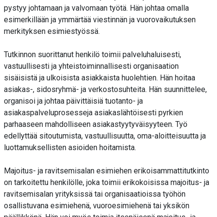
pystyy johtamaan ja valvomaan työtä. Hän johtaa omalla
esimerkillään ja ymmärtää viestinnän ja vuorovaikutuksen
merkityksen esimiestyössä.
Tutkinnon suorittanut henkilö toimii palveluhaluisesti,
vastuullisesti ja yhteistoiminnallisesti organisaation
sisäisistä ja ulkoisista asiakkaista huolehtien. Hän hoitaa
asiakas-, sidosryhmä- ja verkostosuhteita. Hän suunnittelee,
organisoi ja johtaa päivittäisiä tuotanto- ja
asiakaspalveluprosesseja asiakaslähtöisesti pyrkien
parhaaseen mahdolliseen asiakastyytyväisyyteen. Työ
edellyttää sitoutumista, vastuullisuutta, oma-aloitteisuutta ja
luottamuksellisten asioiden hoitamista.
Majoitus- ja ravitsemisalan esimiehen erikoisammattitutkinto
on tarkoitettu henkilölle, joka toimii erikokoisissa majoitus- ja
ravitsemisalan yrityksissä tai organisaatioissa työhön
osallistuvana esimiehenä, vuoroesimiehenä tai yksikön