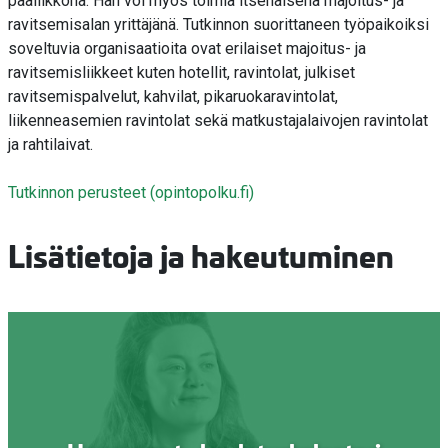
päällikkönä. Hän voi myös toimia itsenäisenä majoitus- ja
ravitsemisalan yrittäjänä. Tutkinnon suorittaneen työpaikoiksi
soveltuvia organisaatioita ovat erilaiset majoitus- ja
ravitsemisliikkeet kuten hotellit, ravintolat, julkiset
ravitsemispalvelut, kahvilat, pikaruokaravintolat,
liikenneasemien ravintolat sekä matkustajalaivojen ravintolat
ja rahtilaivat.
Tutkinnon perusteet (opintopolku.fi)
Lisätietoja ja hakeutuminen