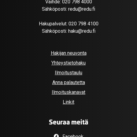
Vaihde:
020 798 4000
Sähköposti:
redu@redu.fi
Hakupalvelut:
020 798 4100
Sähköposti:
haku@redu.fi
Hakijan neuvonta
Yhteystietohaku
Ilmoitustaulu
Anna palautetta
Ilmoituskanavat
Linkit
Seuraa meitä
Facebook