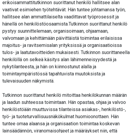
erikoisammattitutkinnon suorittanut henkilö hallitsee alan
vaativat esimiehen työtehtävät. Hän tuntee johtamansa työn,
hallitsee alan ammattilaiselta vaadittavat työprosessit ja
hänellä on henkilöstöosaamista.Tutkinnon suorittanut henkilö
pystyy suunnittelemaan, organisoimaan, ohjaamaan,
valvomaan ja kehittämään päivittäistä toimintaa erilaisissa
majoitus- ja ravitsemisalan yrityksissä ja organisaatioissa
tulos- ja laatutavoitteiden mukaisesti. Tutkinnon suorittaneella
henkilöllä on selkeä käsitys alan lähimenneisyydestä ja
nykytilanteesta, ja hän on kiinnostunut alalla ja
toimintaympäristössä tapahtuvista muutoksista ja
tulevaisuuden näkymistä.
Tutkinnon suorittanut henkilö mitoittaa henkilökunnan määrän
ja laadun suhteessa toimintaan. Hän opastaa, ohjaa ja valvoo
henkilöstöään muuttuvissa tilanteissa asiakas-, henkilöstö-,
työ- ja tuoteturvallisuusnäkökulmat huomioonottaen. Hän
tuntee omaa alaansa ja organisaation toimintaa koskevan
lainsäädännön, viranomaisohjeet ja määräykset niin, että