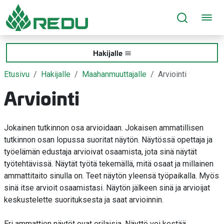
Siirry sivusisältöön
Hakijalle
Etusivu
Hakijalle
Maahanmuuttajalle
Arviointi
Arviointi
Jokainen tutkinnon osa arvioidaan. Jokaisen ammatillisen
tutkinnon osan lopussa suoritat näytön. Näytössä opettaja ja
työelämän edustaja arvioivat osaamista, jota sinä näytät
työtehtävissä. Näytät työtä tekemällä, mitä osaat ja millainen
ammattitaito sinulla on. Teet näytön yleensä työpaikalla. Myös
sinä itse arvioit osaamistasi. Näytön jälkeen sinä ja arvioijat
keskustelette suorituksesta ja saat arvioinnin.
Eri ammattien näytöt ovat erilaisia. Näyttö voi kestää