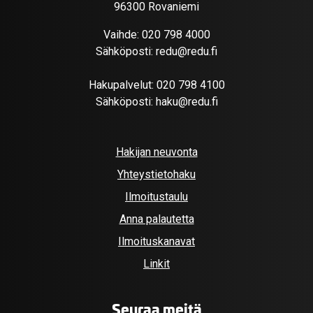
96300 Rovaniemi
Vaihde:
020 798 4000
Sähköposti:
redu@redu.fi
Hakupalvelut:
020 798 4100
Sähköposti:
haku@redu.fi
Hakijan neuvonta
Yhteystietohaku
Ilmoitustaulu
Anna palautetta
Ilmoituskanavat
Linkit
Seuraa meitä