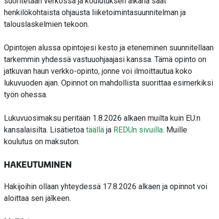
suoritetaan verkossa ja koulutuksen aikana saat
henkilökohtaista ohjausta liiketoimintasuunnitelman ja
talouslaskelmien tekoon.
Opintojen alussa opintojesi kesto ja eteneminen suunnitellaan
tarkemmin yhdessä vastuuohjaajasi kanssa. Tämä opinto on
jatkuvan haun verkko-opinto, jonne voi ilmoittautua koko
lukuvuoden ajan. Opinnot on mahdollista suorittaa esimerkiksi
työn ohessa.
Lukuvuosimaksu peritään 1.8.2026 alkaen muilta kuin EU:n
kansalaisilta. Lisätietoa
täällä
ja
REDUn sivuilla
. Muille
koulutus on maksuton.
HAKEUTUMINEN
Hakijoihin ollaan yhteydessä 17.8.2026 alkaen ja opinnot voi
aloittaa sen jälkeen.