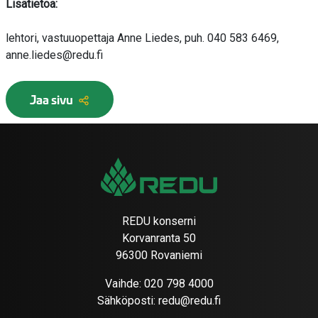
Lisätietoa:
lehtori, vastuuopettaja Anne Liedes, puh. 040 583 6469,
anne.liedes@redu.fi
Jaa sivu
REDU konserni
Korvanranta 50
96300 Rovaniemi
Vaihde:
020 798 4000
Sähköposti:
redu@redu.fi