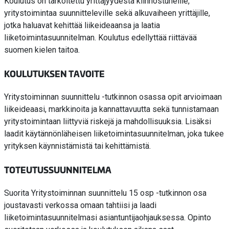
Koulutus on tarkoitettu yrittäjyydestä kiinnostuneille,
yritystoimintaa suunnitteleville sekä alkuvaiheen yrittäjille,
jotka haluavat kehittää liikeideaansa ja laatia
liiketoimintasuunnitelman. Koulutus edellyttää riittävää
suomen kielen taitoa.
KOULUTUKSEN TAVOITE
Yritystoiminnan suunnittelu -tutkinnon osassa opit arvioimaan
liikeideaasi, markkinoita ja kannattavuutta sekä tunnistamaan
yritystoimintaan liittyviä riskejä ja mahdollisuuksia. Lisäksi
laadit käytännönläheisen liiketoimintasuunnitelman, joka tukee
yrityksen käynnistämistä tai kehittämistä.
TOTEUTUSSUUNNITELMA
Suorita Yritystoiminnan suunnittelu 15 osp -tutkinnon osa
joustavasti verkossa omaan tahtiisi ja laadi
liiketoimintasuunnitelmasi asiantuntijaohjauksessa. Opinto