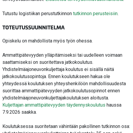
Tutustu logistiikan perustutkinnon
tutkinnon perusteisiin
.
TOTEUTUSSUUNNITELMA
Opiskelu on mahdollista myös työn ohessa.
Ammattipätevyyden ylläpitämiseksi tai uudelleen voimaan
saattamiseksi on suoritettava jatkokoulutus.
Yhdistelmäajoneuvonkuljettaja koulutus ei sisällä näitä
jatkokoulutusopintoja. Ennen koulutukseen hakua ole
yhteydessä koulutuksen yhteyshenkilöön mahdollisuudesta
suorittaa ammattipätevyyden jatkokoulutusopinnot ennen
yhdistelmäajoneuvonkuljettajakoulutuksen aloitusta.
Kuljettajan ammattipätevyyden täydennyskoulutus
haussa
7.9.2026 saakka.
Koulutuksessa suoritetaan vähintään pakollinen tutkinnon osa: