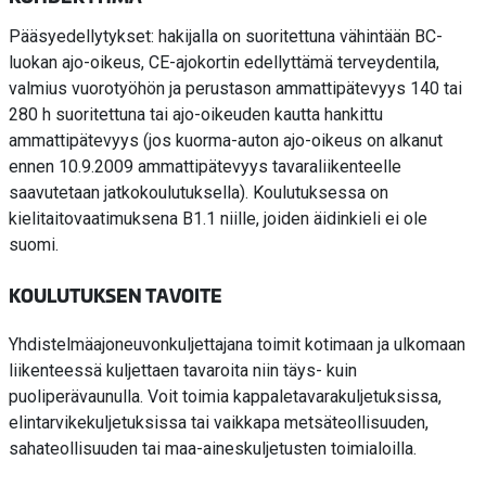
Pääsyedellytykset: hakijalla on suoritettuna vähintään BC-
luokan ajo-oikeus, CE-ajokortin edellyttämä terveydentila,
valmius vuorotyöhön ja perustason ammattipätevyys 140 tai
280 h suoritettuna tai ajo-oikeuden kautta hankittu
ammattipätevyys (jos kuorma-auton ajo-oikeus on alkanut
ennen 10.9.2009 ammattipätevyys tavaraliikenteelle
saavutetaan jatkokoulutuksella). Koulutuksessa on
kielitaitovaatimuksena B1.1 niille, joiden äidinkieli ei ole
suomi.
KOULUTUKSEN TAVOITE
Yhdistelmäajoneuvonkuljettajana toimit kotimaan ja ulkomaan
liikenteessä kuljettaen tavaroita niin täys- kuin
puoliperävaunulla. Voit toimia kappaletavarakuljetuksissa,
elintarvikekuljetuksissa tai vaikkapa metsäteollisuuden,
sahateollisuuden tai maa-aineskuljetusten toimialoilla.