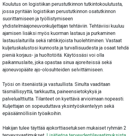
Koulutus on logistiikan perustutkinnon tutkintokoulutusta,
jossa pyritään logistiikan perustutkinnon osatutkinnon
suorittamiseen ja työllistymiseen
yhdistelmäajoneuvonkuljettajan tehtäviin. Tehtäviisi kuuluu
ajamisen lisäksi myös kuorman lastaus ja purkaminen
lastauslaiturilla sekä rahtikirjoista huolehtiminen. Vastaat
kuljetuskalustosi kunnosta ja turvallisuudesta ja osaat tehdä
pieniä korjaus- ja huoltotöitä. Käytössäsi voi olla
paikannuslaite, joka opastaa sinua ajoreiteissä sekä
ajoneuvopääte ajo-olosuhteiden selvittämiseen.
Työsi on itsenäistä ja vastuullista. Sinulta vaaditaan
täsmällisyyttä, tarkkuutta, paineensietokykyä ja
palvelualttiutta. Tilanteet on kyettävä arvioimaan nopeasti.
Kuljettajan on sopeuduttava yksintyöskentelyyn sekä
epäsäännöllisiin työaikoihin.
Hakijan tulee täyttää ajokorttiasetuksen mukaiset ryhmän 2
terveysvaatimukset.
Lisätietoa terveydentilavaatimuksista
.