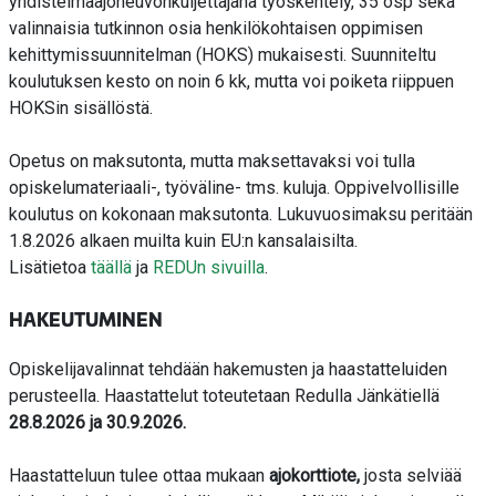
yhdistelmäajoneuvonkuljettajana työskentely, 35 osp sekä
valinnaisia tutkinnon osia henkilökohtaisen oppimisen
kehittymissuunnitelman (HOKS) mukaisesti. Suunniteltu
koulutuksen kesto on noin 6 kk, mutta voi poiketa riippuen
HOKSin sisällöstä.
Opetus on maksutonta, mutta maksettavaksi voi tulla
opiskelumateriaali-, työväline- tms. kuluja. Oppivelvollisille
koulutus on kokonaan maksutonta.
Lukuvuosimaksu peritään
1.8.2026 alkaen muilta kuin EU:n kansalaisilta.
Lisätietoa
täällä
ja
REDUn sivuilla
.
HAKEUTUMINEN
Opiskelijavalinnat tehdään hakemusten ja haastatteluiden
perusteella. Haastattelut toteutetaan Redulla Jänkätiellä
28.8.2026 ja 30.9.2026.
Haastatteluun tulee ottaa mukaan
ajokorttiote,
josta selviää