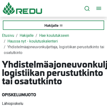
Siirry sivusisältöön
Hakijalle
Etusivu
Hakijalle
Hae koulutukseen
Haussa nyt - koulutuskalenteri
Yhdistelmäajoneuvonkuljettaja, logistiikan perustutkinto tai
osatutkinto
Yhdistelmäajoneuvonkulj
logistiikan perustutkinto
tai osatutkinto
OPISKELUMUOTO
Lähiopiskelu