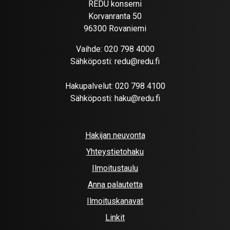
REDU konserni
Korvanranta 50
96300 Rovaniemi
Vaihde:
020 798 4000
Sähköposti:
redu@redu.fi
Hakupalvelut:
020 798 4100
Sähköposti:
haku@redu.fi
Hakijan neuvonta
Yhteystietohaku
Ilmoitustaulu
Anna palautetta
Ilmoituskanavat
Linkit