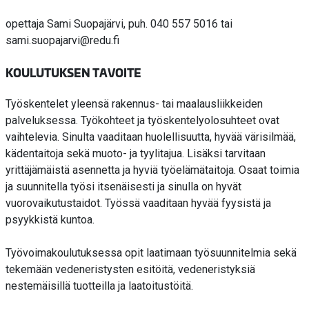
opettaja Sami Suopajärvi, puh. 040 557 5016 tai
sami.suopajarvi@redu.fi
KOULUTUKSEN TAVOITE
Työskentelet yleensä rakennus- tai maalausliikkeiden
palveluksessa. Työkohteet ja työskentelyolosuhteet ovat
vaihtelevia. Sinulta vaaditaan huolellisuutta, hyvää värisilmää,
kädentaitoja sekä muoto- ja tyylitajua. Lisäksi tarvitaan
yrittäjämäistä asennetta ja hyviä työelämätaitoja. Osaat toimia
ja suunnitella työsi itsenäisesti ja sinulla on hyvät
vuorovaikutustaidot. Työssä vaaditaan hyvää fyysistä ja
psyykkistä kuntoa.
Työvoimakoulutuksessa opit laatimaan työsuunnitelmia sekä
tekemään vedeneristysten esitöitä, vedeneristyksiä
nestemäisillä tuotteilla ja laatoitustöitä.