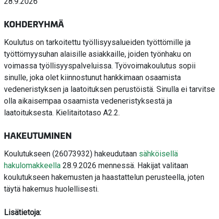
28.9.2026
KOHDERYHMÄ
Koulutus on tarkoitettu työllisyysalueiden työttömille ja
työttömyysuhan alaisille asiakkaille, joiden työnhaku on
voimassa työllisyyspalveluissa. Työvoimakoulutus sopii
sinulle, joka olet kiinnostunut hankkimaan osaamista
vedeneristyksen ja laatoituksen perustöistä. Sinulla ei tarvitse
olla aikaisempaa osaamista vedeneristyksestä ja
laatoituksesta. Kielitaitotaso A2.2.
HAKEUTUMINEN
Koulutukseen (26073932) hakeudutaan
sähköisellä
hakulomakkeella
28.9.2026 mennessä. Hakijat valitaan
koulutukseen hakemusten ja haastattelun perusteella, joten
täytä hakemus huolellisesti.
Lisätietoja: