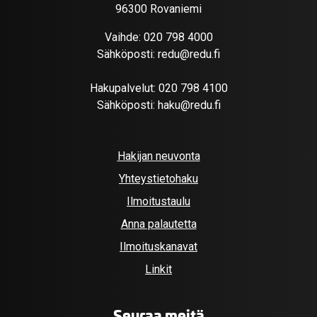
96300 Rovaniemi
Vaihde:
020 798 4000
Sähköposti:
redu@redu.fi
Hakupalvelut:
020 798 4100
Sähköposti:
haku@redu.fi
Hakijan neuvonta
Yhteystietohaku
Ilmoitustaulu
Anna palautetta
Ilmoituskanavat
Linkit
Seuraa meitä