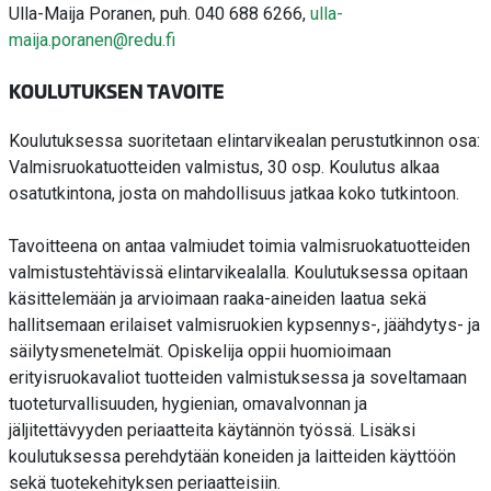
Ulla-Maija Poranen, puh. 040 688 6266,
ulla-
maija.poranen@redu.fi
KOULUTUKSEN TAVOITE
Koulutuksessa suoritetaan elintarvikealan perustutkinnon osa:
Valmisruokatuotteiden valmistus, 30 osp. Koulutus alkaa
osatutkintona, josta on mahdollisuus jatkaa koko tutkintoon.
Tavoitteena on antaa valmiudet toimia valmisruokatuotteiden
valmistustehtävissä elintarvikealalla. Koulutuksessa opitaan
käsittelemään ja arvioimaan raaka-aineiden laatua sekä
hallitsemaan erilaiset valmisruokien kypsennys-, jäähdytys- ja
säilytysmenetelmät. Opiskelija oppii huomioimaan
erityisruokavaliot tuotteiden valmistuksessa ja soveltamaan
tuoteturvallisuuden, hygienian, omavalvonnan ja
jäljitettävyyden periaatteita käytännön työssä. Lisäksi
koulutuksessa perehdytään koneiden ja laitteiden käyttöön
sekä tuotekehityksen periaatteisiin.