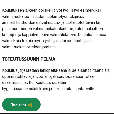
Koulutuksen jälkeen opiskelija voi työllistyä esimerkiksi
valmisruokateollisuuden tuotantotyöntekijäksi,
ammattikeittiöiden esivalmistus- ja tuotantotehtäviin tai
pienimuotoiseen valmisruokatuotantoon, kuten salaattien,
keittojen ja kappaleruokien valmistukseen. Koulutus tarjoaa
valmiuksia toimia myös yrittäjänä tai pientuottajana
valmisruokatuotteiden parissa.
TOTEUTUSSUUNNITELMA
Koulutus järjestetään lähiopetuksena ja se sisältää itsenäisiä
oppimistehtäviä ja työelämäjakson, jossa suoritetaan
osaamisen näyttö. Koulutus sisältää
hygieniapassikoulutuksen ja -testin sitä tarvitseville.
Jaa sivu