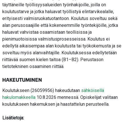
täyttäneille työllisyysalueiden työnhakijoille, joilla on
koulutustarve ja jotka haluavat työllistyä elintarvikealalle,
erityisesti valmisruokatuotantoon. Koulutus soveltuu sekä
alan perusosaajille että kokeneemmille työntekijöille, jotka
haluavat vahvistaa osaamistaan teollisissa ja
pienimuotoisissa valmistusprosesseissa. Koulutus ei
edellytä aikaisempaa alan koulutusta tai työkokemusta ja se
soveltuu myös alanvaihtajille. Koulutuksessa edellytetään
riittävää suomen kielen taitoa (B1–B2). Perustason
tietotekninen osaaminen riittää.
HAKEUTUMINEN
Koulutukseen (26059956) hakeudutaan
sähköisellä
hakulomakkeella
10.8.2026 mennessä. Opiskelijat valitaan
koulutukseen hakemuksen ja haastattelun perusteella.
Lisätietoja: