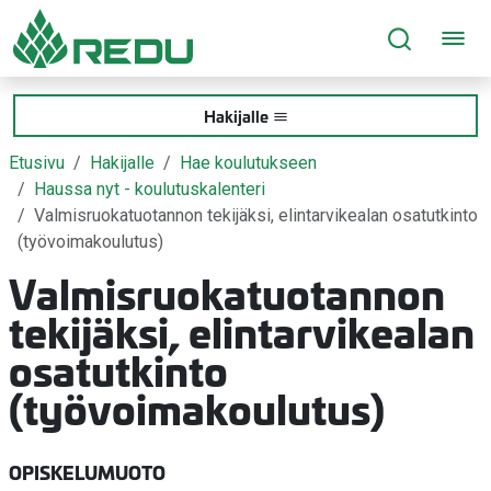
Siirry sivusisältöön
Hakijalle
Etusivu
Hakijalle
Hae koulutukseen
Haussa nyt - koulutuskalenteri
Valmisruokatuotannon tekijäksi, elintarvikealan osatutkinto
(työvoimakoulutus)
Valmisruokatuotannon
tekijäksi, elintarvikealan
osatutkinto
(työvoimakoulutus)
OPISKELUMUOTO