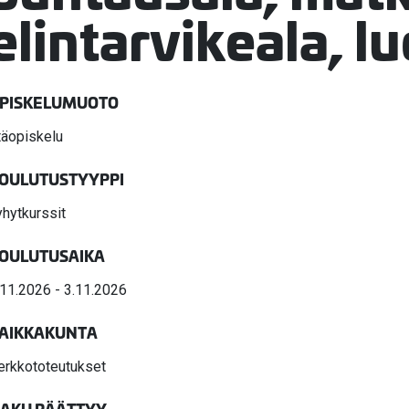
valikko
elintarvikeala, l
valikko
PISKELUMUOTO
täopiskelu
OULUTUSTYYPPI
yhytkurssit
OULUTUSAIKA
.11.2026 - 3.11.2026
AIKKAKUNTA
erkkototeutukset