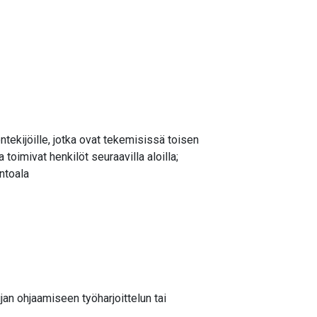
ntekijöille, jotka ovat tekemisissä toisen
oimivat henkilöt seuraavilla aloilla;
ontoala
an ohjaamiseen työharjoittelun tai