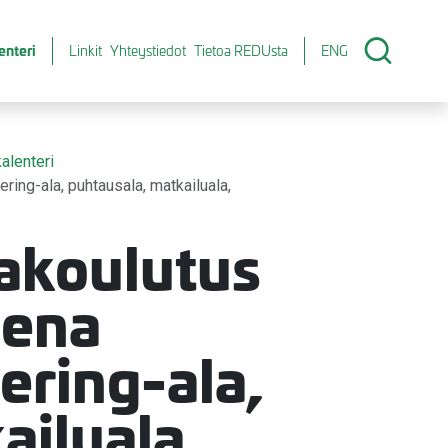
enteri
Linkit
Yhteystiedot
Tietoa REDUsta
ENG
alenteri
ring-ala, puhtausala, matkailuala,
akoulutus
sena
tering-ala,
ailuala,