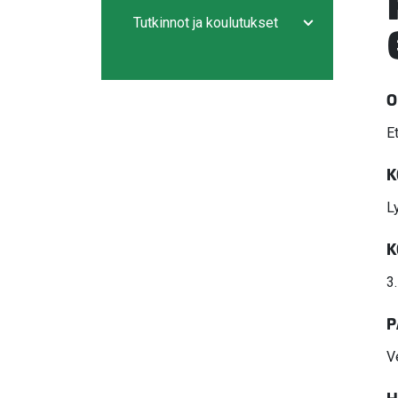
Avaa/sulje ala
Tutkinnot ja koulutukset
Avaa/sulje ala
O
E
K
L
K
3
P
V