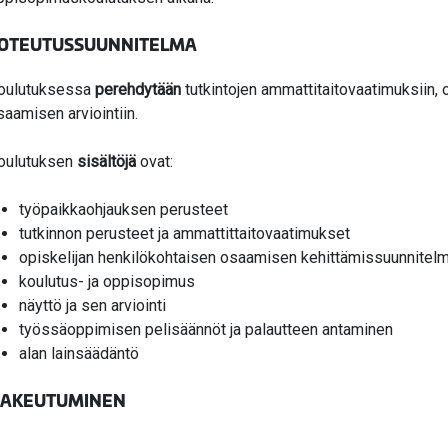
OTEUTUSSUUNNITELMA
oulutuksessa
perehdytään
tutkintojen ammattitaitovaatimuksiin,
saamisen arviointiin.
oulutuksen
sisältöjä
ovat:
työpaikkaohjauksen perusteet
tutkinnon perusteet ja ammattittaitovaatimukset
opiskelijan henkilökohtaisen osaamisen kehittämissuunnitel
koulutus- ja oppisopimus
näyttö ja sen arviointi
työssäoppimisen pelisäännöt ja palautteen antaminen
alan lainsäädäntö
AKEUTUMINEN