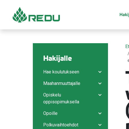
Siirry sivusisältöön
Hakij
E
Hakijalle
Hae koulutukseen
Avaa/sulje ala
Maahanmuuttajalle
Avaa/sulje ala
Opiskelu
Avaa/sulje ala
oppisopimuksella
Opoille
Avaa/sulje ala
Polkuvaihtoehdot