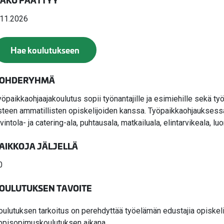
AKU PÄÄTTYY
.11.2026
Hae koulutukseen
OHDERYHMÄ
yöpaikkaohjaajakoulutus sopii työnantajille ja esimiehille sekä työ
steen ammatillisten opiskelijoiden kanssa. Työpaikkaohjauksessa t
vintola- ja catering-ala, puhtausala, matkailuala, elintarvikeala, lu
AIKKOJA JÄLJELLÄ
0
OULUTUKSEN TAVOITE
oulutuksen tarkoitus on perehdyttää työelämän edustajia opiskelij
ppisopimuskoulutuksen aikana.