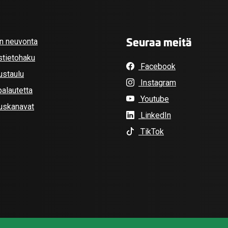
Seuraa meitä
an neuvonta
stietohaku
Facebook
ustaulu
Instagram
alautetta
Youtube
tuskanavat
LinkedIn
TikTok