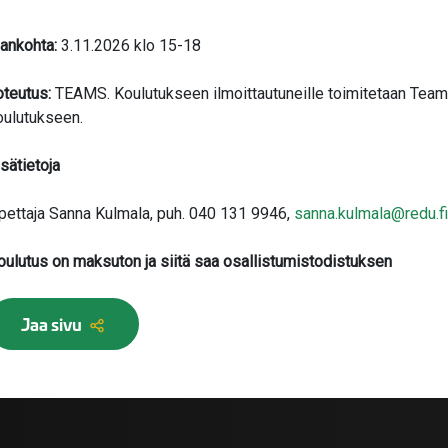
jankohta:
3.11.2026 klo 15-18
oteutus:
TEAMS. Koulutukseen ilmoittautuneille toimitetaan Teams-l
oulutukseen.
isätietoja
pettaja Sanna Kulmala, puh. 040 131 9946,
sanna.kulmala@redu.fi
oulutus on maksuton ja siitä saa osallistumistodistuksen
Jaa sivu