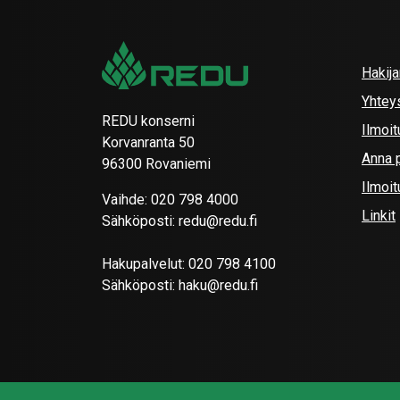
Hakij
Yhtey
REDU konserni
Ilmoit
Korvanranta 50
Anna p
96300 Rovaniemi
Ilmoi
Vaihde:
020 798 4000
Linkit
Sähköposti:
redu@redu.fi
Hakupalvelut:
020 798 4100
Sähköposti:
haku@redu.fi