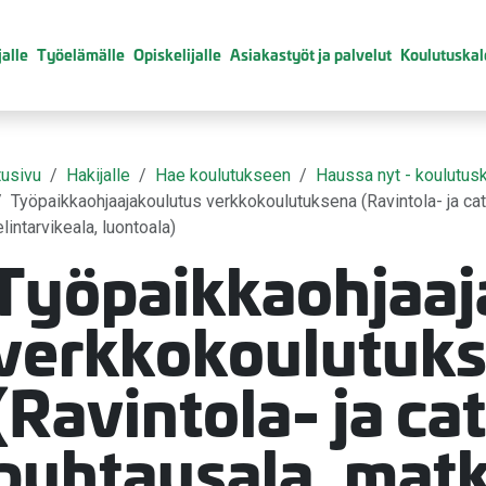
alle
Työelämälle
Opiskelijalle
Asiakastyöt ja palvelut
Koulutuskal
tusivu
Hakijalle
Hae koulutukseen
Haussa nyt - koulutusk
Työpaikkaohjaajakoulutus verkkokoulutuksena (Ravintola- ja cate
elintarvikeala, luontoala)
Työpaikkaohjaaj
valikko
verkkokoulutuk
valikko
valikko
(Ravintola- ja ca
puhtausala, matk
valikko