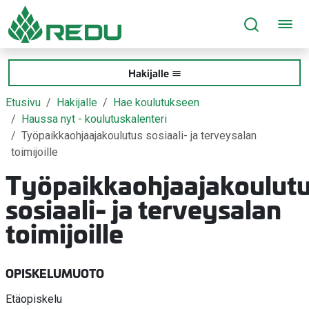
Siirry sivusisältöön
Hakijalle
Etusivu
Hakijalle
Hae koulutukseen
Haussa nyt - koulutuskalenteri
Työpaikkaohjaajakoulutus sosiaali- ja terveysalan
toimijoille
Työpaikkaohjaajakoulut
sosiaali- ja terveysalan
toimijoille
OPISKELUMUOTO
Etäopiskelu