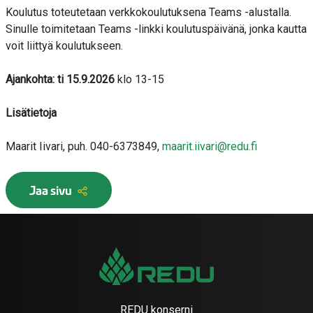
Koulutus toteutetaan verkkokoulutuksena Teams -alustalla.
Sinulle toimitetaan Teams -linkki koulutuspäivänä, jonka kautta
voit liittyä koulutukseen.
Ajankohta: ti 15.9.2026
klo 13-15
Lisätietoja
Maarit Iivari, puh. 040-6373849,
maarit.iivari@redu.fi
Jaa sivu
REDU konserni