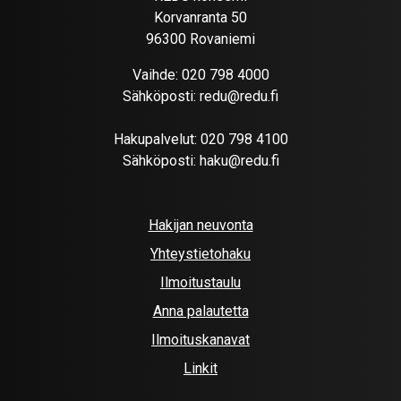
Korvanranta 50
96300 Rovaniemi
Vaihde:
020 798 4000
Sähköposti:
redu@redu.fi
Hakupalvelut:
020 798 4100
Sähköposti:
haku@redu.fi
Hakijan neuvonta
Yhteystietohaku
Ilmoitustaulu
Anna palautetta
Ilmoituskanavat
Linkit