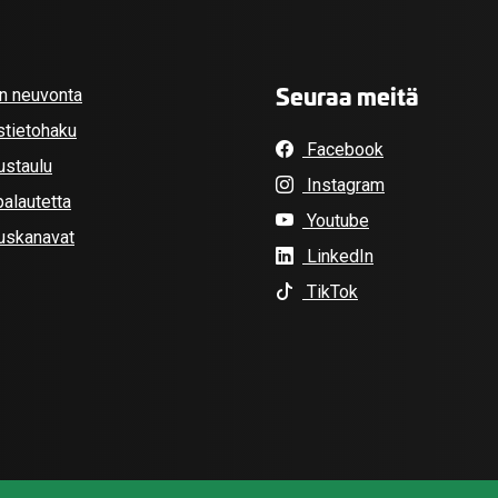
Seuraa meitä
an neuvonta
stietohaku
Facebook
ustaulu
Instagram
alautetta
Youtube
tuskanavat
LinkedIn
TikTok