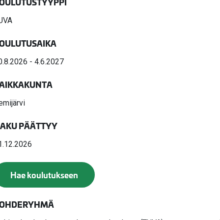
valikko
OULUTUSTYYPPI
valikko
UVA
OULUTUSAIKA
0.8.2026 - 4.6.2027
AIKKAKUNTA
emijärvi
AKU PÄÄTTYY
1.12.2026
Hae koulutukseen
OHDERYHMÄ