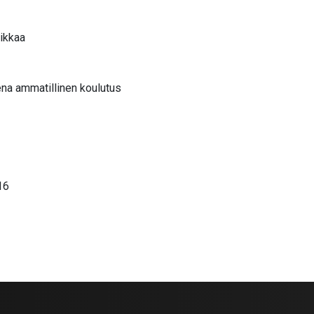
aikkaa
eena ammatillinen koulutus
16