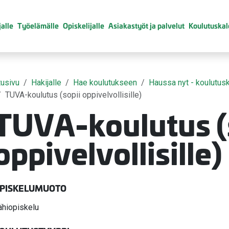
alle
Työelämälle
Opiskelijalle
Asiakastyöt ja palvelut
Koulutuskal
tusivu
Hakijalle
Hae koulutukseen
Haussa nyt - koulutusk
TUVA-koulutus (sopii oppivelvollisille)
TUVA-koulutus (
valikko
oppivelvollisille)
valikko
valikko
PISKELUMUOTO
ähiopiskelu
valikko