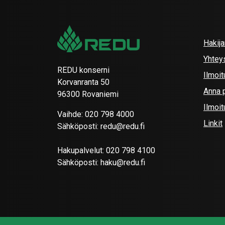
Hakij
Yhtey
REDU konserni
Ilmoit
Korvanranta 50
Anna p
96300 Rovaniemi
Ilmoi
Vaihde:
020 798 4000
Linkit
Sähköposti:
redu@redu.fi
Hakupalvelut:
020 798 4100
Sähköposti:
haku@redu.fi