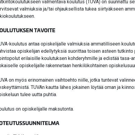
utkintokoulutukseen valmentava koulutus (TUVA) on suunnattu sekä o
arvitsevat valmiuksia ja/tai ohjauksellista tukea siirtyäkseen amm
ukiokoulutukseen.
OULUTUKSEN TAVOITE
UVA-koulutus antaa opiskelijalle valmiuksia ammatilliseen koulut
ahvistaa opiskelijan edellytyksiä suorittaa toisen asteen tutkinto 
pintopolut erilaisille koulutuksen kohderyhmille ja edistää tasa-
okaiselle opiskelijalle rakennetaan henkilökohtainen opiskelusuu
UVA on myös erinomainen vaihtoehto niille, jotka tuntevat valinne
eskeyttämistä. TUVAn kautta lähes jokainen löytää oman ja kiinnos
piskeluun tulee uutta puhtia.
oulutus on opiskelijalle maksutonta.
OTEUTUSSUUNNITELMA