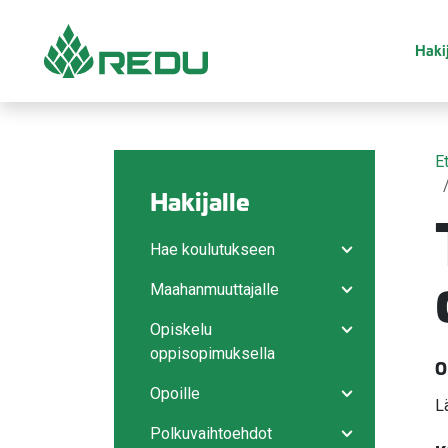
Siirry sivusisältöön
Hakij
E
Hakijalle
Hae koulutukseen
Avaa/sulje ala
Maahanmuuttajalle
Avaa/sulje ala
Opiskelu
Avaa/sulje ala
oppisopimuksella
O
Opoille
L
Avaa/sulje ala
Polkuvaihtoehdot