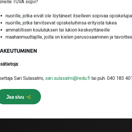
enelle TUVA sopii?
nuorille, jotka eivät ole löytäneet itselleen sopivaa opiskelup
nuorille, jotka tarvitsevat opiskeluihinsa erityistä tukea
ammatillisen koulutuksen tai lukion keskeyttäneille
maahanmuuttajille, joilla on kielen perusosaaminen ja tavoitt
AKEUTUMINEN
sätietoja:
pettaja Sari Sulasalmi,
sari.sulasalmi@redu.fi
tai puh.
040 183 40
Jaa sivu