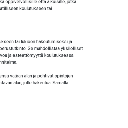
ppivelvollisille että aikuisille, jotka
atilliseen koulutukseen tai
ukseen tai lukioon hakeutumiseksi ja
perustutkinto. Se mahdollistaa yksilölliset
arvoa ja esteettömyyttä koulutuksessa.
nnitelma.
ensa väärän alan ja pohtivat opintojen
tavan alan, jolle hakeutua. Samalla