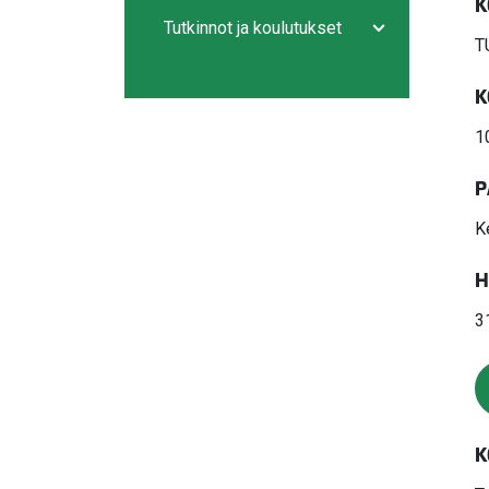
Avaa/sulje ala
K
Tutkinnot ja koulutukset
Avaa/sulje ala
T
K
1
P
K
H
3
K