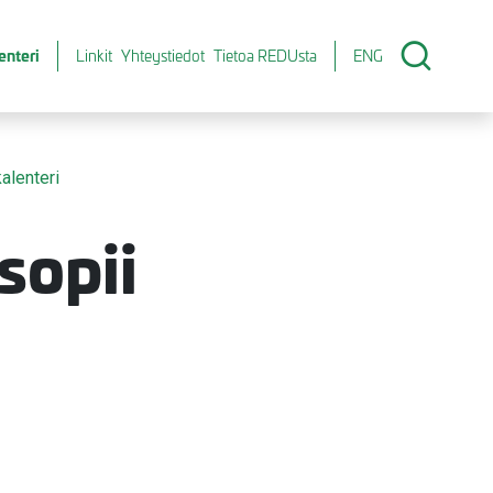
enteri
Linkit
Yhteystiedot
Tietoa REDUsta
ENG
alenteri
sopii