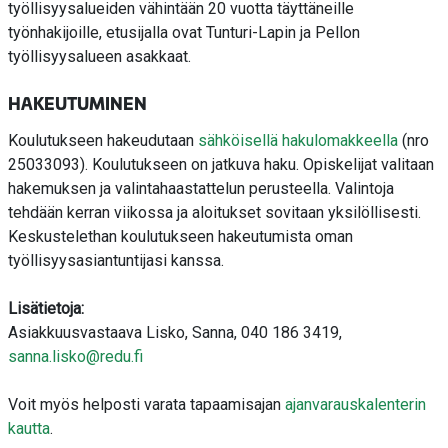
työllisyysalueiden vähintään 20 vuotta täyttäneille
työnhakijoille, etusijalla ovat Tunturi-Lapin ja Pellon
työllisyysalueen asakkaat.
HAKEUTUMINEN
Koulutukseen hakeudutaan
sähköisellä hakulomakkeella
(nro
25033093). Koulutukseen on jatkuva haku. Opiskelijat valitaan
hakemuksen ja valintahaastattelun perusteella. Valintoja
tehdään kerran viikossa ja aloitukset sovitaan yksilöllisesti.
Keskustelethan koulutukseen hakeutumista oman
työllisyysasiantuntijasi kanssa.
Lisätietoja:
Asiakkuusvastaava Lisko, Sanna, 040 186 3419,
sanna.lisko@redu.fi
Voit myös helposti varata tapaamisajan
ajanvarauskalenterin
kautta
.