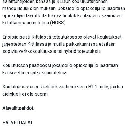
asiantuntijoiden kanssa ja REDUn koulutustarjonnan
mahdollisuuksien mukaan. Jokaiselle opiskelijalle laaditaan
opiskelijan tavoitteita tukeva henkilökohtaisen osaamisen
kehittämissuunnitelma (HOKS).
Ensisijaisesti Kittilässä toteutuksessa olevat koulutukset
järjestetään Kittilässä ja muilla paikkakunnissa etsitään
sopivia verkkokoulutuksia tai hybriditoteutuksia.
Koulutuksen päätteeksi jokaiselle opiskelijalle laaditaan
konkreettinen jatkosuunnitelma.
Koulutuksessa on kielitaitovaatimuksena B1.1 niille, joiden
äidinkieli ei ole suomi.
Alavaihtoehdot:
PALVELUALAT