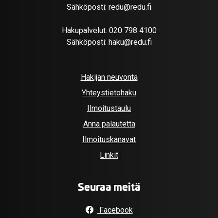
Sähköposti:
redu@redu.fi
Hakupalvelut:
020 798 4100
Sähköposti:
haku@redu.fi
Hakijan neuvonta
Yhteystietohaku
Ilmoitustaulu
Anna palautetta
Ilmoituskanavat
Linkit
Seuraa meitä
Facebook