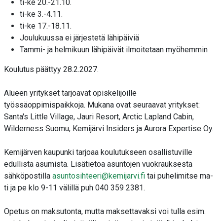
ti-ke 20.-21.10.
ti-ke 3.-4.11.
ti-ke 17.-18.11.
Joulukuussa ei järjestetä lähipäiviä
Tammi- ja helmikuun lähipäivät ilmoitetaan myöhemmin
Koulutus päättyy 28.2.2027.
Alueen yritykset tarjoavat opiskelijoille
työssäoppimispaikkoja. Mukana ovat seuraavat yritykset:
Santa's Little Village, Jauri Resort, Arctic Lapland Cabin,
Wilderness Suomu, Kemijärvi Insiders ja Aurora Expertise Oy.
Kemijärven kaupunki tarjoaa koulutukseen osallistuville
edullista asumista. Lisätietoa asuntojen vuokrauksesta
sähköpostilla
asuntosihteeri@kemijarvi.fi
tai puhelimitse ma-
ti ja pe klo 9-11 välillä puh 040 359 2381.
Opetus on maksutonta, mutta maksettavaksi voi tulla esim.