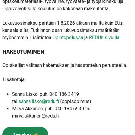
opiskelumateriaali-, työväline, työvaate- ja työjalkinekuluja.
Oppivelvollisille koulutus on kokonaan maksutonta.
Lukuvuosimaksu peritään 1.8.2026 alkaen muilta kuin EU:n
kansalaisilta. Tutkinnon osan lukuvuosimaksu määrätään
myöhemmin. Lisätietoa
Opintopolussa
ja
REDUn sivuilla
.
HAKEUTUMINEN
Opiskelijat valitaan hakemuksen ja haastattelun perusteella.
Lisätietoja:
Sanna Lisko, puh. 040 186 3419
tai
sanna.lisko@redu.fi
(oppisopimus)
Mirva Akkanen, puh. 040 184 6939 tai
mirva.akkanen@redu.fi
Jaa sivu