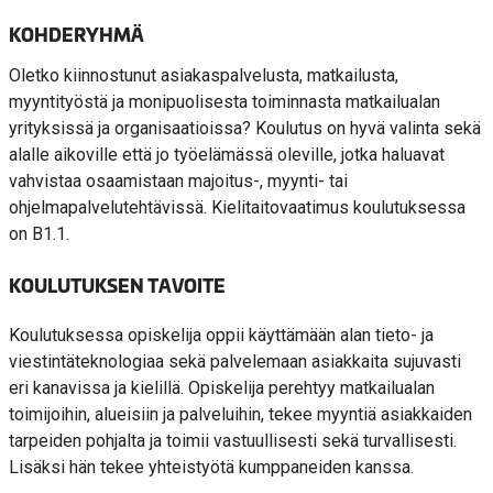
KOHDERYHMÄ
Oletko kiinnostunut asiakaspalvelusta, matkailusta,
myyntityöstä ja monipuolisesta toiminnasta matkailualan
yrityksissä ja organisaatioissa? Koulutus on hyvä valinta sekä
alalle aikoville että jo työelämässä oleville, jotka haluavat
vahvistaa osaamistaan majoitus-, myynti- tai
ohjelmapalvelutehtävissä. Kielitaitovaatimus koulutuksessa
on B1.1.
KOULUTUKSEN TAVOITE
Koulutuksessa opiskelija oppii käyttämään alan tieto- ja
viestintäteknologiaa sekä palvelemaan asiakkaita sujuvasti
eri kanavissa ja kielillä. Opiskelija perehtyy matkailualan
toimijoihin, alueisiin ja palveluihin, tekee myyntiä asiakkaiden
tarpeiden pohjalta ja toimii vastuullisesti sekä turvallisesti.
Lisäksi hän tekee yhteistyötä kumppaneiden kanssa.