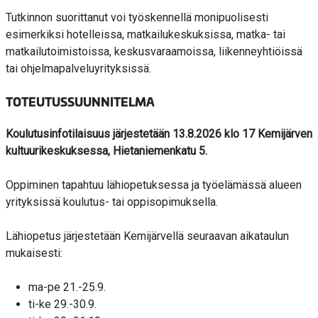
Tutkinnon suorittanut voi työskennellä monipuolisesti
esimerkiksi hotelleissa, matkailukeskuksissa, matka- tai
matkailutoimistoissa, keskusvaraamoissa, liikenneyhtiöissä
tai ohjelmapalveluyrityksissä.
TOTEUTUSSUUNNITELMA
Koulutusinfotilaisuus järjestetään 13.8.2026 klo 17
Kemijärven
kultuurikeskuksessa, Hietaniemenkatu 5.
Oppiminen tapahtuu lähiopetuksessa ja työelämässä alueen
yrityksissä koulutus- tai oppisopimuksella.
Lähiopetus järjestetään Kemijärvellä seuraavan aikataulun
mukaisesti:
ma-pe 21.-25.9.
ti-ke 29.-30.9.