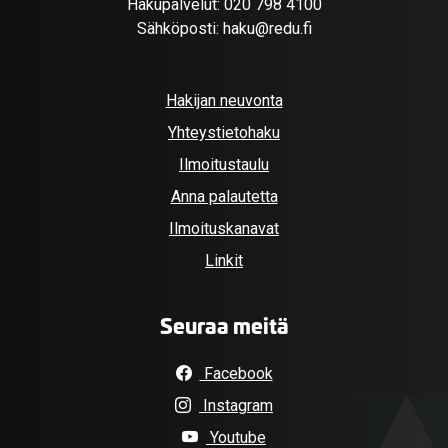
Hakupalvelut:
020 798 4100
Sähköposti:
haku@redu.fi
Hakijan neuvonta
Yhteystietohaku
Ilmoitustaulu
Anna palautetta
Ilmoituskanavat
Linkit
Seuraa meitä
Facebook
Instagram
Youtube