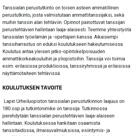
Tanssialan perustutkinto on toisen asteen ammatillinen
perustutkinto, josta valmistutaan ammattitanssijaksi, sekä
muihin tanssin alan tehtäviin. Opinnot painottuvat tanssijan
perustehtävien hallintaan laaja-alaisesti. Teemme yhteistyötä
tanssialan työelämän ja -opettajien kanssa. Aikaisempi
tanssiharrastus on eduksi koulutukseen hakeutumisessa.
Koulutus antaa yleisen jatko-opintokelpoisuuden
ammattikorkeakouluihin ja yliopistoihin. Tanssija voi toimia
esim. erilaisissa produktioissa, tanssiryhmissä ja erilaisissa
näyttämötaiteen tehtävissä.
KOULUTUKSEN TAVOITE
Lapin Urheiluopiston tanssialan perustutkinnon laajuus on
180 osp ja tutkintonimike on tanssija. Tutkinnossa
perehdytään tanssialan perustehtävien laaja-alaiseen
hallintaan. Koulutuksessa hankitaan osaamista
tanssitaidossa, ilmaisuvalmiuksissa, esiintymis- ja