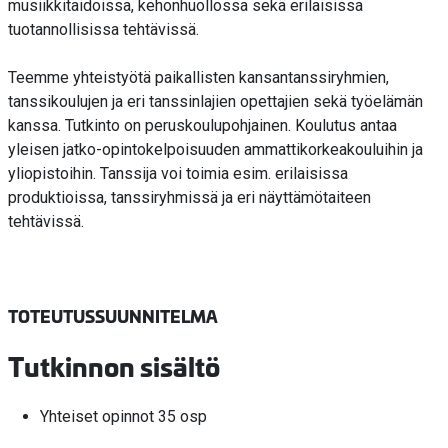
musiikkitaidoissa, kehonhuollossa sekä erilaisissa
tuotannollisissa tehtävissä.
Teemme yhteistyötä paikallisten kansantanssiryhmien,
tanssikoulujen ja eri tanssinlajien opettajien sekä työelämän
kanssa. Tutkinto on peruskoulupohjainen. Koulutus antaa
yleisen jatko-opintokelpoisuuden ammattikorkeakouluihin ja
yliopistoihin. Tanssija voi toimia esim. erilaisissa
produktioissa, tanssiryhmissä ja eri näyttämötaiteen
tehtävissä.
TOTEUTUSSUUNNITELMA
Tutkinnon sisältö
Yhteiset opinnot 35 osp