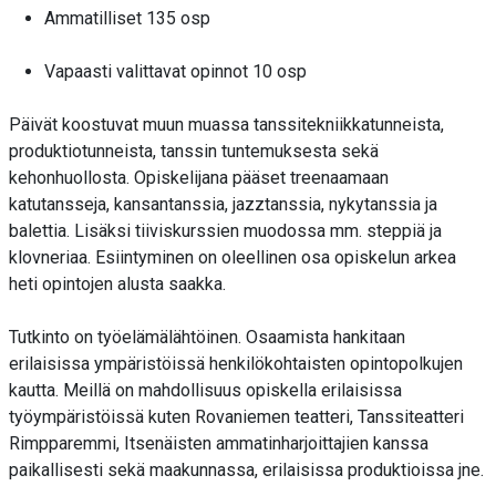
Ammatilliset 135 osp
Vapaasti valittavat opinnot 10 osp
Päivät koostuvat muun muassa tanssitekniikkatunneista,
produktiotunneista, tanssin tuntemuksesta sekä
kehonhuollosta. Opiskelijana pääset treenaamaan
katutansseja, kansantanssia, jazztanssia, nykytanssia ja
balettia. Lisäksi tiiviskurssien muodossa mm. steppiä ja
klovneriaa. Esiintyminen on oleellinen osa opiskelun arkea
heti opintojen alusta saakka.
Tutkinto on työelämälähtöinen. Osaamista hankitaan
erilaisissa ympäristöissä henkilökohtaisten opintopolkujen
kautta. Meillä on mahdollisuus opiskella erilaisissa
työympäristöissä kuten Rovaniemen teatteri, Tanssiteatteri
Rimpparemmi, Itsenäisten ammatinharjoittajien kanssa
paikallisesti sekä maakunnassa, erilaisissa produktioissa jne.