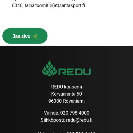
6346, taina.tuomitie(at)santasport.fi
Jaa sivu
REDU konserni
Korvanranta 50
96300 Rovaniemi
Vaihde:
020 798 4000
Sähköposti:
redu@redu.fi