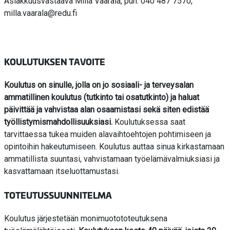
Asiakkuusvastaava Milla Vaarala, puh. 040 487 7570,
milla.vaarala@redu.fi
KOULUTUKSEN TAVOITE
Koulutus on sinulle, jolla on jo sosiaali- ja terveysalan
ammatillinen koulutus (tutkinto tai osatutkinto) ja haluat
päivittää ja vahvistaa alan osaamistasi sekä siten edistää
työllistymismahdollisuuksiasi.
Koulutuksessa saat
tarvittaessa tukea muiden alavaihtoehtojen pohtimiseen ja
opintoihin hakeutumiseen. Koulutus auttaa sinua kirkastamaan
ammatillista suuntasi, vahvistamaan työelämävalmiuksiasi ja
kasvattamaan itseluottamustasi.
TOTEUTUSSUUNNITELMA
Koulutus järjestetään monimuotototeutuksena