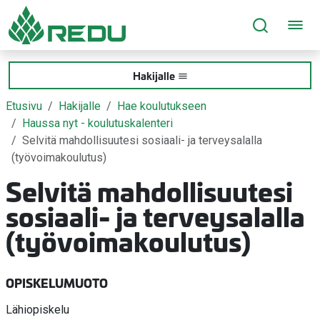
Siirry sivusisältöön
Hakijalle
Etusivu
Hakijalle
Hae koulutukseen
Haussa nyt - koulutuskalenteri
Selvitä mahdollisuutesi sosiaali- ja terveysalalla
(työvoimakoulutus)
Selvitä mahdollisuutesi
sosiaali- ja terveysalalla
(työvoimakoulutus)
OPISKELUMUOTO
Lähiopiskelu