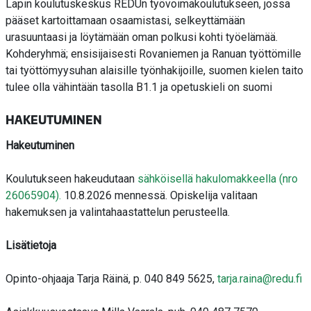
Lapin koulutuskeskus REDUn työvoimakoulutukseen, jossa
pääset kartoittamaan osaamistasi, selkeyttämään
urasuuntaasi ja löytämään oman polkusi kohti työelämää.
Kohderyhmä; ensisijaisesti Rovaniemen ja Ranuan työttömille
tai työttömyysuhan alaisille työnhakijoille, suomen kielen taito
tulee olla vähintään tasolla B1.1 ja opetuskieli on suomi
HAKEUTUMINEN
Hakeutuminen
Koulutukseen hakeudutaan
sähköisellä hakulomakkeella (nro
26065904).
10.8.2026 mennessä. Opiskelija valitaan
hakemuksen ja valintahaastattelun perusteella.
Lisätietoja
Opinto-ohjaaja Tarja Räinä, p. 040 849 5625,
tarja.raina@redu.fi