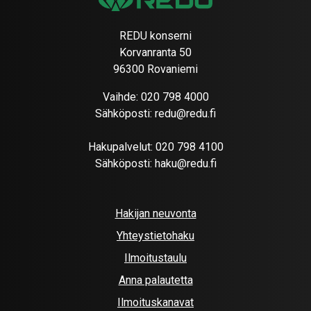
REDU konserni
Korvanranta 50
96300 Rovaniemi
Vaihde:
020 798 4000
Sähköposti:
redu@redu.fi
Hakupalvelut:
020 798 4100
Sähköposti:
haku@redu.fi
Hakijan neuvonta
Yhteystietohaku
Ilmoitustaulu
Anna palautetta
Ilmoituskanavat