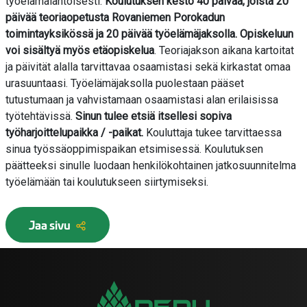
työelämälähtöisesti.
Koulutuksen kesto 40 päivää, joista 20
päivää teoriaopetusta Rovaniemen Porokadun
toimintayksikössä ja 20 päivää työelämäjaksolla. Opiskeluun
voi sisältyä myös etäopiskelua
. Teoriajakson aikana kartoitat
ja päivität alalla tarvittavaa osaamistasi sekä kirkastat omaa
urasuuntaasi. Työelämäjaksolla puolestaan pääset
tutustumaan ja vahvistamaan osaamistasi alan erilaisissa
työtehtävissä.
Sinun tulee etsiä itsellesi sopiva
työharjoittelupaikka / -paikat.
Kouluttaja tukee tarvittaessa
sinua työssäoppimispaikan etsimisessä. Koulutuksen
päätteeksi sinulle luodaan henkilökohtainen jatkosuunnitelma
työelämään tai koulutukseen siirtymiseksi.
Jaa sivu