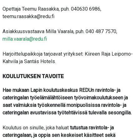
Opettaja Teemu Raasakka, puh. 040630 6986,
teemu.raasakka@redu.fi
Asiakkuusvastaava Milla Vaarala, puh. 040 487 7570,
milla.vaarala@redu.fi
Harjoittelupaikkoja tarjoavat yritykset: Kiireen Raja Leipomo-
Kahvila ja Santás Hotels.
KOULUTUKSEN TAVOITE
Hae mukaan Lapin koulutuskeskus REDUn ravintola- ja
cateringalan työelämälähtöiseen työvoimakoulutukseen ja
saat valmiuksia työskennellä monipuolisissa ravintola- ja
cateringalan avustavissa työtehtävissä tulevalla sesongilla.
Koulutus on sinulle, joka haluat
tutustua ravintola- ja
cateringalaan, ja oppia sen keskeiset käsitteet sekä