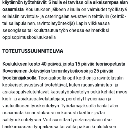
käytännön työtehtävät. Sinulla ei tarvitse olla aikaisempaa alan
osaamista
. Koulutuksen jälkeen sinulla on valmiudet työllistyä
erilaisiin ravintola- ja cateringalan avustaviin tehtäviin (keittiö-
tai saliapulainen, ravintolatyöntekijä) Lapin vilkkaassa
sesongissa tai kouluttautua työn ohessa esimerkiksi
oppisopimuskoulutuksella.
TOTEUTUSSUUNNITELMA
Koulutuksen kesto 40 päivää, joista 15 päivää teoriaopetusta
Rovaniemen Jokiväylän toimintayksikössä ja 25 päivää
työelämäjaksolla.
Teoriajaksolla opit keittiön ja ravintolasalin
keskeiset avustavat työtehtävät, kuten ruoanvalmistus- ja
asiakaspalvelutehtävät, kassatyöskentelyn sekä kehität myös
kieli- ja asiakaspalvelutaitojasi, perehdyt hygieniaan ja
vastuulliseen työskentelyyn. Työelämäjaksolla hankit alan
osaamista kiinnostuksesi mukaisesti keittiö- ja/tai
salityöskentelyssä. Voit suorittaa työelämäjakson itse
hankkimassasi työpaikassa tai valita paikan koulutuksen