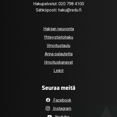
Hakupalvelut:
020 798 4100
Sähköposti:
haku@redu.fi
Hakijan neuvonta
Yhteystietohaku
Ilmoitustaulu
Anna palautetta
Ilmoituskanavat
Linkit
Seuraa meitä
Facebook
Instagram
Youtube