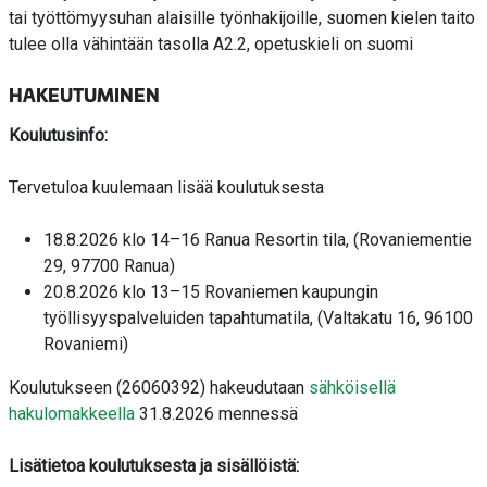
tai työttömyysuhan alaisille työnhakijoille, suomen kielen taito
tulee olla vähintään tasolla A2.2, opetuskieli on suomi
HAKEUTUMINEN
Koulutusinfo:
Tervetuloa kuulemaan lisää koulutuksesta
18.8.2026 klo 14–16 Ranua Resortin tila, (Rovaniementie
29, 97700 Ranua)
20.8.2026 klo 13–15 Rovaniemen kaupungin
työllisyyspalveluiden tapahtumatila, (Valtakatu 16, 96100
Rovaniemi)
Koulutukseen (26060392) hakeudutaan
sähköisellä
hakulomakkeella
31.8.2026 mennessä
Lisätietoa koulutuksesta ja sisällöistä: