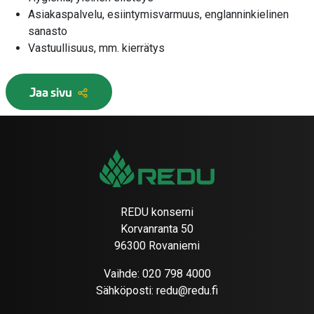
Asiakaspalvelu, esiintymisvarmuus, englanninkielinen
sanasto
Vastuullisuus, mm. kierrätys
Jaa sivu
REDU konserni
Korvanranta 50
96300 Rovaniemi
Vaihde:
020 798 4000
Sähköposti:
redu@redu.fi