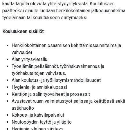
kautta tarjolla olevista yhteistyöyrityksistä. Koulutuksen
päätteeksi sinulle luodaan henkilökohtainen jatkosuunnitelma
työelämään tai koulutukseen siirtymiseksi.
Koulutuksen sisällöt:
Henkilökohtainen osaamisen kehittämissuunnitelma ja
vahvuudet
Alan yritysvierailu
Työelämän pelisäännöt, työnhakuvalmennus ja
työnhakutaitojen vahvistus,
Alan koulutus- ja työllistymismahdollisuudet
Hygienia- ja anniskelupassi
Keittiön ja salin työvaiheet ja prosessit
Avustavat ruuan valmistustyöt salissa ja keittiössä sekä
astiahuolto
Kokous- ja kahvilapalvelut
Noutopöydän täyttö ja ylläpito
Hygienia, yleinen siisteys