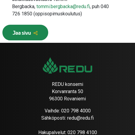
Bergbacka
,
tommi.bergbacka@redu.fi
, puh
040
726
1850
(oppisopimuskoulutus)
Jaa sivu
REDU konserni
Korvanranta 50
96300 Rovaniemi
Vaihde:
020 798 4000
Sähköposti:
redu@redu.fi
Hakupalvelut:
020 798 4100