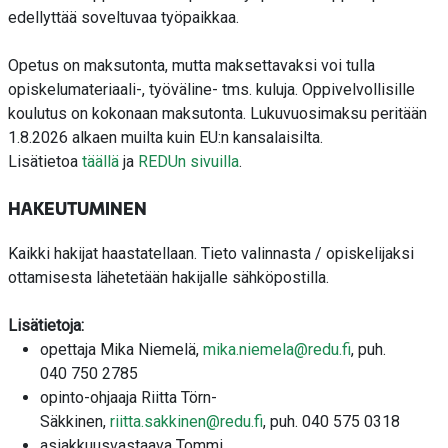
edellyttää soveltuvaa työpaikkaa.
Opetus on maksutonta, mutta maksettavaksi voi tulla
opiskelumateriaali-, työväline- tms. kuluja. Oppivelvollisille
koulutus on kokonaan maksutonta.
Lukuvuosimaksu peritään
1.8.2026 alkaen muilta kuin EU:n kansalaisilta.
Lisätietoa
täällä
ja
REDUn sivuilla
.
HAKEUTUMINEN
Kaikki hakijat haastatellaan.
Tieto valinnasta / opiskelijaksi
ottamisesta lähetetään hakijalle sähköpostilla.
Lisätietoja:
opettaja Mika Niemelä,
mika.niemela@redu.fi
, puh.
040
750 2785
opinto-ohjaaja Riitta
Törn-
Säkkinen,
riitta.sakkinen@redu.fi
,
puh. 040 575 0318
asiakkuusvastaava
Tommi