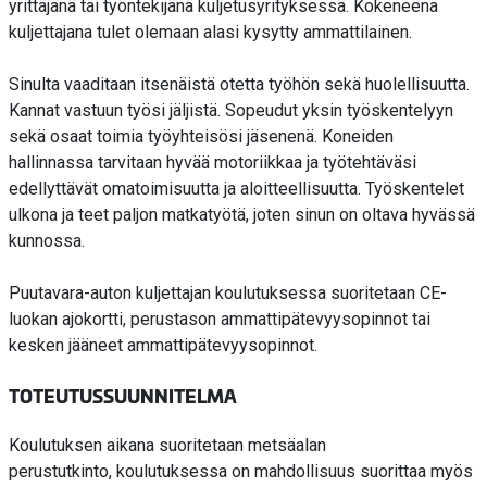
yrittäjänä tai työntekijänä kuljetusyrityksessä. Kokeneena
kuljettajana tulet olemaan alasi kysytty ammattilainen.
Sinulta vaaditaan itsenäistä otetta työhön sekä huolellisuutta.
Kannat vastuun työsi jäljistä. Sopeudut yksin työskentelyyn
sekä osaat toimia työyhteisösi jäsenenä. Koneiden
hallinnassa tarvitaan hyvää motoriikkaa ja työtehtäväsi
edellyttävät omatoimisuutta ja aloitteellisuutta. Työskentelet
ulkona ja teet paljon matkatyötä, joten sinun on oltava hyvässä
kunnossa.
Puutavara-auton kuljettajan koulutuksessa suoritetaan CE-
luokan
ajokortti,
perustason ammattipätevyysopinnot tai
kesken jääneet ammattipätevyysopinnot.
TOTEUTUSSUUNNITELMA
Koulutuksen aikana suoritetaan metsäalan
perustutkinto, koulutuksessa on mahdollisuus suorittaa myös