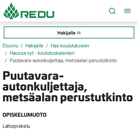
Siirry sivusisältöön
Hakijalle
Etusivu
Hakijalle
Hae koulutukseen
Haussa nyt - koulutuskalenteri
Puutavara-autonkuljettaja, metsäalan perustutkinto
Puutavara-
autonkuljettaja,
metsäalan perustutkinto
OPISKELUMUOTO
Lähiopiskelu