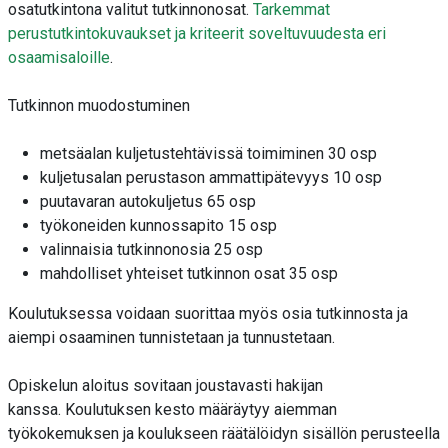
osatutkintona valitut tutkinnonosat.
Tarkemmat
perustutkintokuvaukset ja kriteerit soveltuvuudesta eri
osaamisaloille
.
Tutkinnon muodostuminen
metsäalan kuljetustehtävissä toimiminen 30 osp
kuljetusalan perustason ammattipätevyys 10 osp
puutavaran autokuljetus 65 osp
työkoneiden kunnossapito 15 osp
valinnaisia tutkinnonosia 25 osp
mahdolliset yhteiset tutkinnon osat 35 osp
Koulutuksessa voidaan suorittaa myös osia tutkinnosta ja
aiempi osaaminen tunnistetaan ja tunnustetaan.
Opiskelun
aloitus
s
ovitaan joustavasti hakijan
kanssa
.
Koulutuksen kesto
määräytyy aiemman
työkokemuksen ja koulukseen räätälöidyn sisällön perusteella