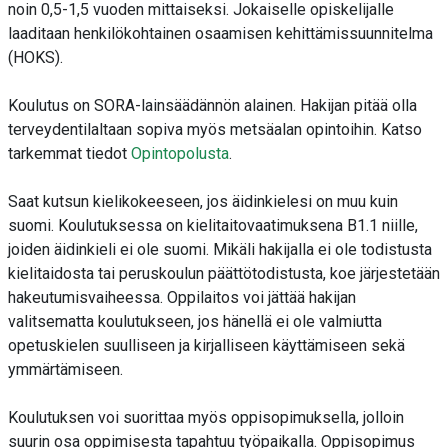
noin
0,5-1,5
vuoden mittaiseksi
. Jokaiselle opiskelijalle
laaditaan henkilökohtainen osaamisen kehittämissuunnitelma
(HOKS).
Koulutus on SORA-lainsäädännön alainen. Hakijan pitää olla
terveydentilaltaan sopiva myös metsäalan opintoihin. Katso
tarkemmat tiedot
Opintopolusta
.
Saat kutsun kielikokeeseen, jos äidinkielesi on muu kuin
suomi. Koulutuksessa on kielitaitovaatimuksena B1.1 niille,
joiden äidinkieli ei ole suomi. Mikäli hakijalla ei ole todistusta
kielitaidosta tai peruskoulun päättötodistusta, koe järjestetään
hakeutumisvaiheessa.
Oppilaitos voi jättää hakijan
valitsematta koulutukseen, jos hänellä ei ole valmiutta
opetuskielen suulliseen ja kirjalliseen käyttämiseen sekä
ymmärtämiseen.
Koulutuksen voi suorittaa myös oppisopimuksella, jolloin
suurin osa oppimisesta tapahtuu työpaikalla. Oppisopimus