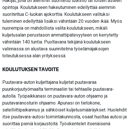
Hakijat, jolla on aiemmin suoritettu tutkinto tai toisen asteen
opintoja. Koulutukseen hakeutuminen edellyttää aiemmin
suoritettua C-luokan ajokorttia. Koulutukseen valituksi
tuleminen edellyttää lisäksi vähintään 20 vuoden ikää. Myös
nuorempia on mahdollista valita koulutukseen, mikäli
kuljetusalan perustason ammattipätevyyteen on kerrytetty
vähintään 140 tuntia. Puoltavana tekijänä koulutukseen
valinnassa on alustava suunnitelma työelämäjaksojen
toteutuksessa alan yrityksessä.
KOULUTUKSEN TAVOITE
Puutavara-auton kuljettajana kuljetat puutavaraa
puunkorjuutyömaalta terminaaliin tai tehtaalle puutavara-
autolla. Työpaikkanasi on puutavara-auton ohjaamo ja
puutavaranosturin ohjaamo. Apunasi on tietokone,
satelliittipaikannus ja sähköiset kuljetusmääräykset. Huolehdit
itse puutavara-autosi toimintakunnosta, osaat huoltaa autosi ja
suorittaa pieniä korjaustöitä. Työskentelet itsenäisenä