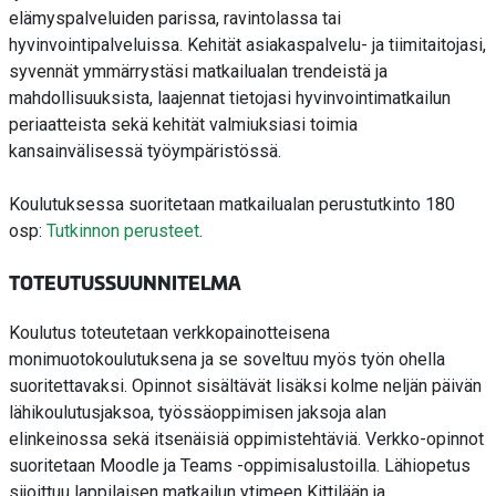
elämyspalveluiden parissa, ravintolassa tai
hyvinvointipalveluissa. Kehität asiakaspalvelu- ja tiimitaitojasi,
syvennät ymmärrystäsi matkailualan trendeistä ja
mahdollisuuksista, laajennat tietojasi hyvinvointimatkailun
periaatteista sekä kehität valmiuksiasi toimia
kansainvälisessä työympäristössä.
Koulutuksessa suoritetaan matkailualan perustutkinto 180
osp:
Tutkinnon perusteet
.
TOTEUTUSSUUNNITELMA
Koulutus toteutetaan verkkopainotteisena
monimuotokoulutuksena ja se soveltuu myös työn ohella
suoritettavaksi. Opinnot sisältävät lisäksi kolme neljän päivän
lähikoulutusjaksoa, työssäoppimisen jaksoja alan
elinkeinossa sekä itsenäisiä oppimistehtäviä. Verkko-opinnot
suoritetaan Moodle ja Teams -oppimisalustoilla. Lähiopetus
sijoittuu lappilaisen matkailun ytimeen Kittilään ja