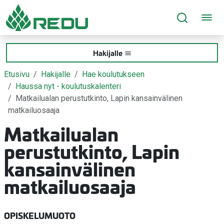
Siirry sivusisältöön
Hakijalle
Etusivu
Hakijalle
Hae koulutukseen
Haussa nyt - koulutuskalenteri
Matkailualan perustutkinto, Lapin kansainvälinen
matkailuosaaja
Matkailualan
perustutkinto, Lapin
kansainvälinen
matkailuosaaja
OPISKELUMUOTO