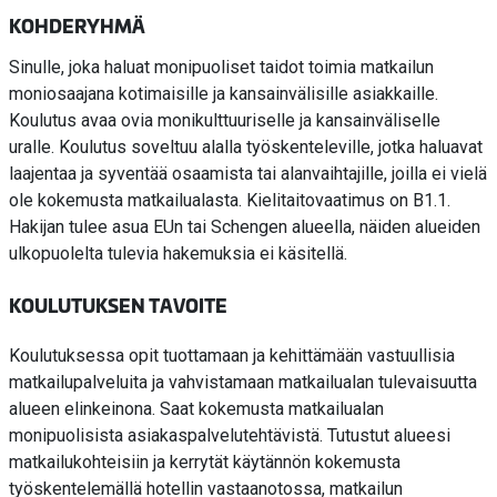
KOHDERYHMÄ
Sinulle, joka haluat monipuoliset taidot toimia matkailun
moniosaajana kotimaisille ja kansainvälisille asiakkaille.
Koulutus avaa ovia monikulttuuriselle ja kansainväliselle
uralle. Koulutus soveltuu alalla työskenteleville, jotka haluavat
laajentaa ja syventää osaamista tai alanvaihtajille, joilla ei vielä
ole kokemusta matkailualasta. Kielitaitovaatimus on B1.1.
Hakijan tulee asua EUn tai Schengen alueella, näiden alueiden
ulkopuolelta tulevia hakemuksia ei käsitellä.
KOULUTUKSEN TAVOITE
Koulutuksessa opit tuottamaan ja kehittämään vastuullisia
matkailupalveluita ja vahvistamaan matkailualan tulevaisuutta
alueen elinkeinona. Saat kokemusta matkailualan
monipuolisista asiakaspalvelutehtävistä. Tutustut alueesi
matkailukohteisiin ja kerrytät käytännön kokemusta
työskentelemällä hotellin vastaanotossa, matkailun