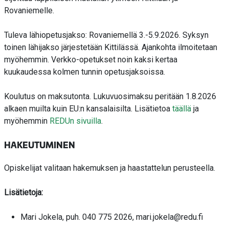
Rovaniemelle.
Tuleva lähiopetusjakso: Rovaniemellä 3.-5.9.2026.
Syksyn
toinen lähijakso järjestetään Kittilässä. Ajankohta ilmoitetaan
myöhemmin.
Verkko-opetukset noin kaksi kertaa
kuukaudessa kolmen tunnin opetusjaksoissa.
Koulutus on maksutonta. Lukuvuosimaksu peritään 1.8.2026
alkaen muilta kuin EU:n kansalaisilta. Lisätietoa
täällä
ja
myöhemmin
REDUn sivuilla
.
HAKEUTUMINEN
Opiskelijat valitaan hakemuksen ja haastattelun perusteella.
Lisätietoja:
Mari Jokela, puh. 040 775 2026, mari.jokela@redu.fi