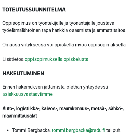
TOTEUTUSSUUNNITELMA
Oppisopimus on työntekijälle ja työnantajalle joustava
työelämälähtöinen tapa hankkia osaamista ja ammattitaitoa.
Omassa yrityksessä voi opiskella myös oppisopimuksella.
Lisätietoa
oppisopimuksella opiskelusta
HAKEUTUMINEN
Ennen hakemuksen jättämistä, olethan yhteydessä
asiakkuusvastaaviimme
:
Auto-, logistiikka-, kaivos-, maarakennus-, metsä-, sähkö-,
maanmittausalat
Tommi Bergbacka,
tommi.bergbacka@redu.fi
tai puh.