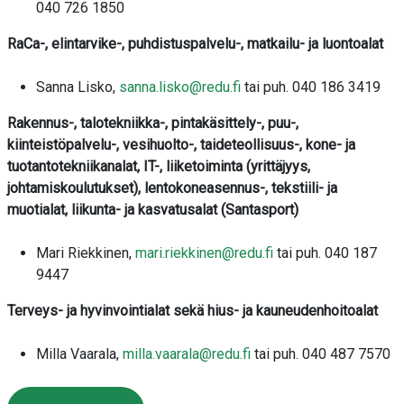
040 726 1850
RaCa-, elintarvike-, puhdistuspalvelu-, matkailu- ja luontoalat
Sanna Lisko,
sanna.lisko@redu.fi
tai puh. 040 186 3419
Rakennus-, talotekniikka-, pintakäsittely-, puu-,
kiinteistöpalvelu-, vesihuolto-, taideteollisuus-, kone- ja
tuotantotekniikanalat, IT-, liiketoiminta (yrittäjyys,
johtamiskoulutukset), lentokoneasennus-, tekstiili- ja
muotialat, liikunta- ja kasvatusalat (Santasport)
Mari Riekkinen,
mari.riekkinen@redu.fi
tai puh. 040 187
9447
Terveys- ja hyvinvointialat sekä hius- ja kauneudenhoitoalat
Milla Vaarala,
milla.vaarala@redu.fi
tai puh. 040 487 7570