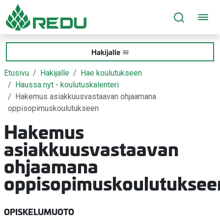
Siirry sivusisältöön
Hakijalle
Etusivu
Hakijalle
Hae koulutukseen
Haussa nyt - koulutuskalenteri
Hakemus asiakkuusvastaavan ohjaamana
oppisopimuskoulutukseen
Hakemus
asiakkuusvastaavan
ohjaamana
oppisopimuskoulutuksee
OPISKELUMUOTO