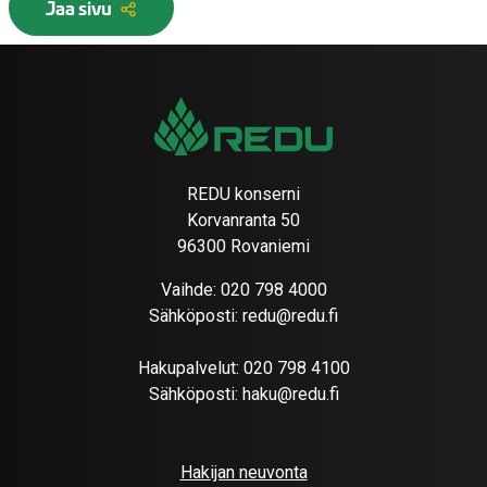
Jaa sivu
REDU konserni
Korvanranta 50
96300 Rovaniemi
Vaihde:
020 798 4000
Sähköposti:
redu@redu.fi
Hakupalvelut:
020 798 4100
Sähköposti:
haku@redu.fi
Hakijan neuvonta