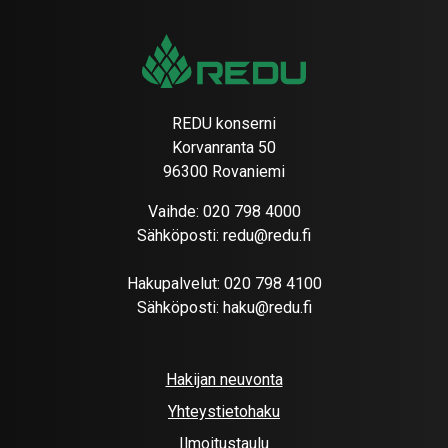
REDU konserni
Korvanranta 50
96300 Rovaniemi
Vaihde:
020 798 4000
Sähköposti:
redu@redu.fi
Hakupalvelut:
020 798 4100
Sähköposti:
haku@redu.fi
Hakijan neuvonta
Yhteystietohaku
Ilmoitustaulu