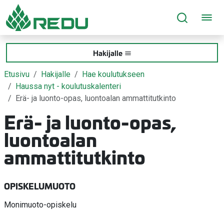
Siirry sivusisältöön
Hakijalle
Etusivu
Hakijalle
Hae koulutukseen
Haussa nyt - koulutuskalenteri
Erä- ja luonto-opas, luontoalan ammattitutkinto
Erä- ja luonto-opas,
luontoalan
ammattitutkinto
OPISKELUMUOTO
Monimuoto-opiskelu