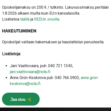
Opiskelijamaksu on 200 € / tutkinto.
Lukuvuosimaksu peritään
1.8.2026 alkaen muilta kuin EU:n kansalaisilta.
Lisätietoa
täällä
ja
REDUn sivuilla
.
HAKEUTUMINEN
Opiskelijat valitaan hakemuksen ja haastattelun perusteella.
Lisätietoja:
Jani Vaattovaara, puh. 040 721 1345,
jani.vaattovaara@redu.fi
Anne Grön-Keskiniva puh. 040 766 0903,
anne.gron-
keskiniva@redu.fi
Jaa sivu