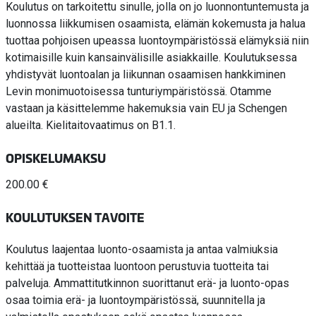
Koulutus on tarkoitettu sinulle, jolla on jo luonnontuntemusta ja
luonnossa liikkumisen osaamista, elämän kokemusta ja halua
tuottaa pohjoisen upeassa luontoympäristössä elämyksiä niin
kotimaisille kuin kansainvälisille asiakkaille. Koulutuksessa
yhdistyvät luontoalan ja liikunnan osaamisen hankkiminen
Levin monimuotoisessa tunturiympäristössä. Otamme
vastaan ja käsittelemme hakemuksia vain EU ja Schengen
alueilta. Kielitaitovaatimus on B1.1.
OPISKELUMAKSU
200.00 €
KOULUTUKSEN TAVOITE
Koulutus laajentaa luonto-osaamista ja antaa valmiuksia
kehittää ja tuotteistaa luontoon perustuvia tuotteita tai
palveluja. Ammattitutkinnon suorittanut erä- ja luonto-opas
osaa toimia erä- ja luontoympäristössä, suunnitella ja