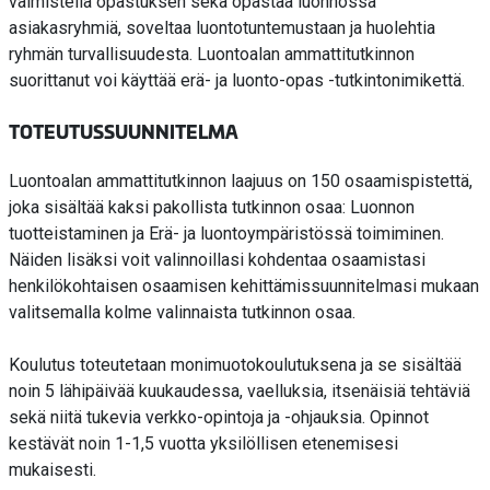
valmistella opastuksen sekä opastaa luonnossa
asiakasryhmiä, soveltaa luontotuntemustaan ja huolehtia
ryhmän turvallisuudesta. Luontoalan ammattitutkinnon
suorittanut voi käyttää erä- ja luonto-opas -tutkintonimikettä.
TOTEUTUSSUUNNITELMA
Luontoalan ammattitutkinnon laajuus on 150 osaamispistettä,
joka sisältää kaksi pakollista tutkinnon osaa: Luonnon
tuotteistaminen ja Erä- ja luontoympäristössä toimiminen.
Näiden lisäksi voit valinnoillasi kohdentaa osaamistasi
henkilökohtaisen osaamisen kehittämissuunnitelmasi mukaan
valitsemalla kolme valinnaista tutkinnon osaa.
Koulutus toteutetaan monimuotokoulutuksena ja se sisältää
noin 5 lähipäivää kuukaudessa, vaelluksia, itsenäisiä tehtäviä
sekä niitä tukevia verkko-opintoja ja -ohjauksia. Opinnot
kestävät noin 1-1,5 vuotta yksilöllisen etenemisesi
mukaisesti.