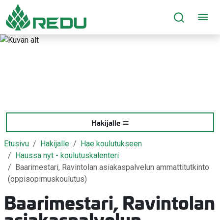
Siirry sivusisältöön
Hakijalle
Etusivu
Hakijalle
Hae koulutukseen
Haussa nyt - koulutuskalenteri
Baarimestari, Ravintolan asiakaspalvelun ammattitutkinto
(oppisopimuskoulutus)
Baarimestari, Ravintolan
asiakaspalvelun