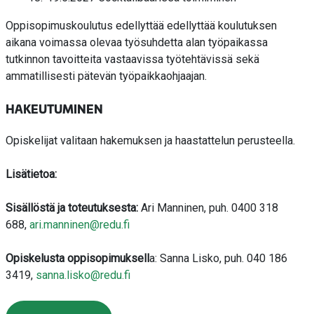
Oppisopimuskoulutus edellyttää edellyttää koulutuksen
aikana voimassa olevaa työsuhdetta alan työpaikassa
tutkinnon tavoitteita vastaavissa työtehtävissä sekä
ammatillisesti pätevän työpaikkaohjaajan.
HAKEUTUMINEN
Opiskelijat valitaan hakemuksen ja haastattelun perusteella.
Lisätietoa:
Sisällöstä ja toteutuksesta:
Ari Manninen, puh. 0400 318
688,
ari.manninen@redu.fi
Opiskelusta oppisopimuksell
a: Sanna Lisko, puh. 040 186
3419,
sanna.lisko@redu.fi