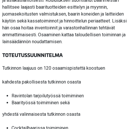
ja asiakaslähtöisesti. Koulutuksen suorittanut baarimestari
hallitsee laajasti baarituotteiden esittelyn ja myynnin,
juomasekoitusten valmistuksen, baarin koneiden ja laitteiden
käytön sekä kassatoiminnot ja hinnoittelun periaatteet. Lisäksi
hän osaa hoitaa inventoinnit ja varastonhallinnan tehtävät
ammattimaisesti. Osaaminen kattaa taloudellisen toiminnan ja
lainsäädännön noudattamisen.
TOTEUTUSSUUNNITELMA
Tutkinnon laajuus on 120 osaamispistettä koostuen
kahdesta pakollisesta tutkinnon osasta
Ravintolan tarjoilutyössä toimiminen
Baarityössä toimiminen sekä
yhdestä valinnaisesta tutkinnon osasta
Cocktailbaarissa toimiminen