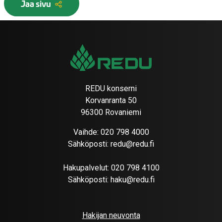
Jaa sivu
REDU konserni
Korvanranta 50
96300 Rovaniemi
Vaihde:
020 798 4000
Sähköposti:
redu@redu.fi
Hakupalvelut:
020 798 4100
Sähköposti:
haku@redu.fi
Hakijan neuvonta