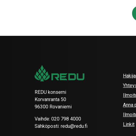
Hakij
Yhtey
REDU konserni
Ilmoit
Korvanranta 50
Anna p
96300 Rovaniemi
Ilmoi
Vaihde:
020 798 4000
Linkit
Sähköposti:
redu@redu.fi