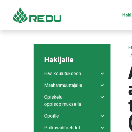
Siirry sivusisältöön
Hakij
E
Hakijalle
Hae koulutukseen
Avaa/sulje ala
Maahanmuuttajalle
Avaa/sulje ala
Opiskelu
Avaa/sulje ala
oppisopimuksella
Opoille
Avaa/sulje ala
Polkuvaihtoehdot