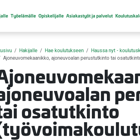
alle
Työelämälle
Opiskelijalle
Asiakastyöt ja palvelut
Koulutuskal
tusivu
Hakijalle
Hae koulutukseen
Haussa nyt - koulutusk
Ajoneuvomekaanikko, ajoneuvoalan perustutkinto tai osatutkint
Ajoneuvomekaan
valikko
ajoneuvoalan pe
valikko
tai osatutkinto
valikko
(työvoimakoulut
valikko