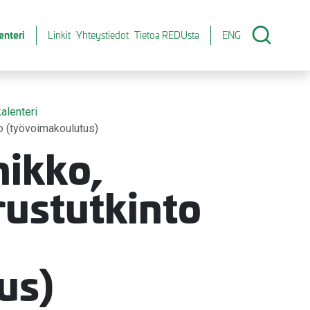
enteri
Linkit
Yhteystiedot
Tietoa REDUsta
ENG
alenteri
o (työvoimakoulutus)
ikko,
rustutkinto
us)