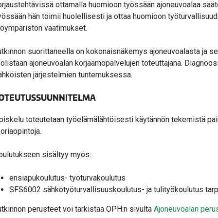
orjaustehtävissä ottamalla huomioon työssään ajoneuvoalaa säätel
yössään hän toimii huolellisesti ja ottaa huomioon työturvallisuu
yöympäristön vaatimukset.
utkinnon suorittaneella on kokonaisnäkemys ajoneuvoalasta ja s
oolistaan ajoneuvoalan korjaamopalvelujen toteuttajana. Diagnoo
ähköisten järjestelmien tuntemuksessa.
OTEUTUSSUUNNITELMA
piskelu toteutetaan työelämälähtöisesti käytännön tekemistä pain
eoriaopintoja.
oulutukseen sisältyy myös:
ensiapukoulutus- työturvakoulutus
SFS6002 sähkötyöturvallisuuskoulutus- ja tulityökoulutus ta
utkinnon perusteet voi tarkistaa OPH:n sivulta
Ajoneuvoalan perus