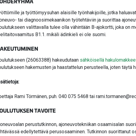
OHDERYHMÄ
yöttömille ja työttömyysuhan alaisille työnhakijoille, jotka haluavat
joneuvo- tai diagnoosimekaanikon työtehtäviin ja suorittaa ajoneu
oulutukseen valittavalla tulee olla vähintään B-ajokortti, joka on
ielitaitovaamitus B1.1. mikäli ädinkieli ei ole suomi.
AKEUTUMINEN
oulutukseen (26063388) hakeudutaan
sähköisellä hakulomakkee
oulutukseen hakemusten ja haastattelun perusteella, joten täytä 
sätietoja:
pettaja Rami Törmänen, puh. 040 075 5468 tai rami.tormanen@red
OULUTUKSEN TAVOITE
joneuvoalan perustutkinnon, ajoneuvotekniikan osaamisalan suor
ehtävässä edellytettävä perusosaaminen. Tutkinnon suorittanut os