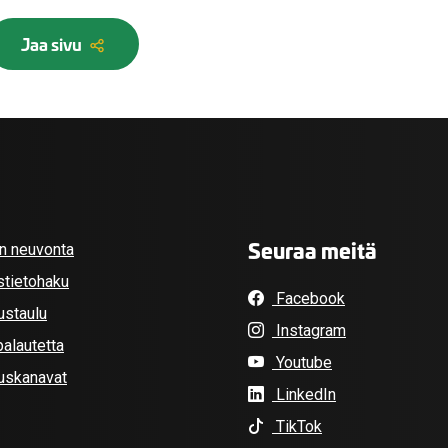
Jaa sivu
Seuraa meitä
an neuvonta
stietohaku
Facebook
ustaulu
Instagram
alautetta
Youtube
tuskanavat
LinkedIn
TikTok