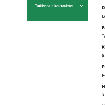
Avaa/sulje ala
Tutkinnot ja koulutukset
O
Avaa/sulje ala
L
K
T
K
5
P
R
H
3