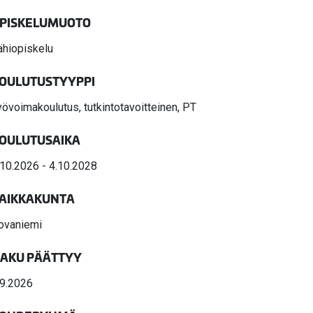
valikko
PISKELUMUOTO
valikko
ähiopiskelu
OULUTUSTYYPPI
yövoimakoulutus, tutkintotavoitteinen, PT
OULUTUSAIKA
.10.2026 - 4.10.2028
AIKKAKUNTA
ovaniemi
AKU PÄÄTTYY
.9.2026