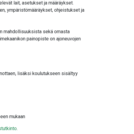
evät lait, asetukset ja määräykset.
den, ympäristömääräykset, ohjeistukset ja
en mahdollisuuksista sekä omasta
simekaanikon painopiste on ajoneuvojen
ottaen, lisäksi koulutukseen sisältyy
rpeen mukaan
tutkinto
.