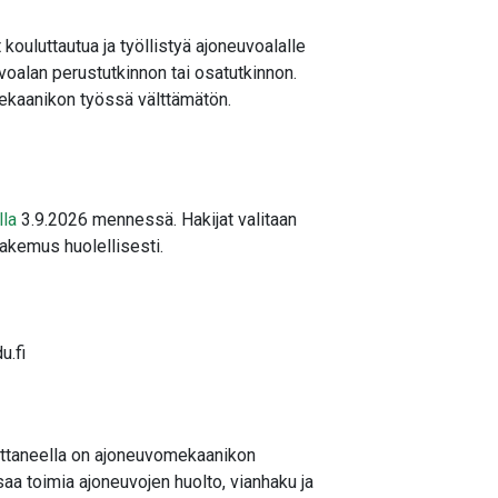
 kouluttautua ja työllistyä ajoneuvoalalle
voalan perustutkinnon tai osatutkinnon.
 mekaanikon työssä välttämätön.
lla
3.9.2026 mennessä. Hakijat valitaan
hakemus huolellisesti.
u.fi
ittaneella on ajoneuvomekaanikon
aa toimia ajoneuvojen huolto, vianhaku ja