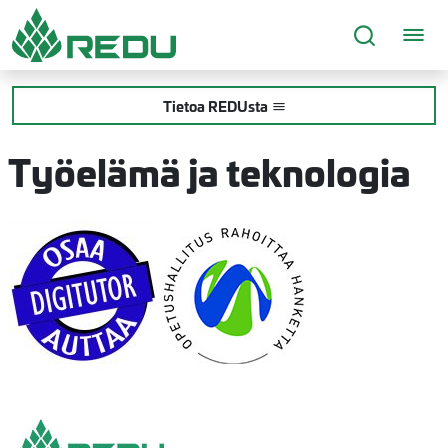
Siirry sivusisältöön
Tietoa REDUsta
Työelämä ja teknologia