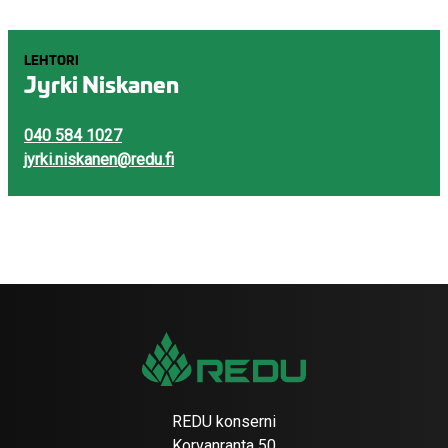
LEHTORI
Jyrki Niskanen
040 584 1027
jyrki.niskanen@redu.fi
REDU konserni
Korvanranta 50