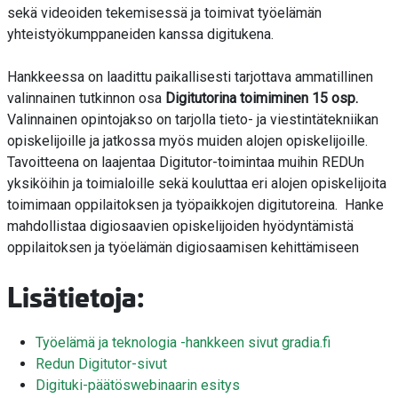
sekä videoiden tekemisessä ja toimivat työelämän
yhteistyökumppaneiden kanssa digitukena.
Hankkeessa on laadittu paikallisesti tarjottava ammatillinen
valinnainen tutkinnon osa
Digitutorina toimiminen 15 osp.
Valinnainen opintojakso on tarjolla tieto- ja viestintätekniikan
opiskelijoille ja jatkossa myös muiden alojen opiskelijoille.
Tavoitteena on laajentaa Digitutor-toimintaa muihin REDUn
yksiköihin ja toimialoille sekä kouluttaa eri alojen opiskelijoita
toimimaan oppilaitoksen ja työpaikkojen digitutoreina. Hanke
mahdollistaa digiosaavien opiskelijoiden hyödyntämistä
oppilaitoksen ja työelämän digiosaamisen kehittämiseen
Lisätietoja:
Työelämä ja teknologia -hankkeen sivut gradia.fi
Redun Digitutor-sivut
Digituki-päätöswebinaarin esitys