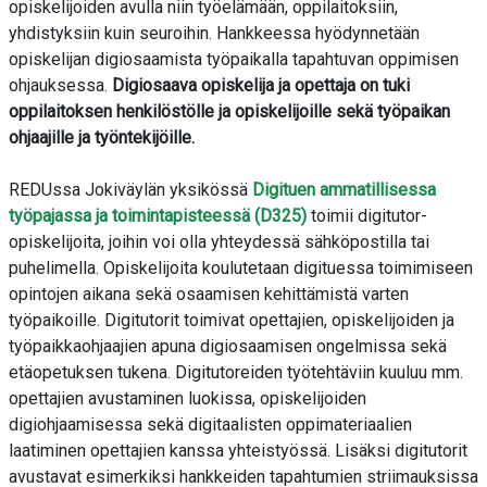
opiskelijoiden avulla niin työelämään, oppilaitoksiin,
yhdistyksiin kuin seuroihin. Hankkeessa hyödynnetään
opiskelijan digiosaamista työpaikalla tapahtuvan oppimisen
ohjauksessa.
Digiosaava opiskelija ja opettaja on tuki
oppilaitoksen henkilöstölle ja opiskelijoille sekä työpaikan
ohjaajille ja työntekijöille.
REDUssa Jokiväylän yksikössä
Digituen ammatillisessa
työpajassa ja toimintapisteessä (D325)
toimii digitutor-
opiskelijoita, joihin voi olla yhteydessä sähköpostilla tai
puhelimella. Opiskelijoita koulutetaan digituessa toimimiseen
opintojen aikana sekä osaamisen kehittämistä varten
työpaikoille. Digitutorit toimivat opettajien, opiskelijoiden ja
työpaikkaohjaajien apuna digiosaamisen ongelmissa sekä
etäopetuksen tukena. Digitutoreiden työtehtäviin kuuluu mm.
opettajien avustaminen luokissa, opiskelijoiden
digiohjaamisessa sekä digitaalisten oppimateriaalien
laatiminen opettajien kanssa yhteistyössä. Lisäksi digitutorit
avustavat esimerkiksi hankkeiden tapahtumien striimauksissa