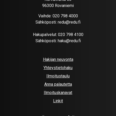
96300 Rovaniemi
Vaihde:
020 798 4000
Sähköposti:
redu@redu.fi
Hakupalvelut:
020 798 4100
Sähköposti:
haku@redu.fi
Hakijan neuvonta
Yhteystietohaku
Ilmoitustaulu
Anna palautetta
Ilmoituskanavat
Linkit