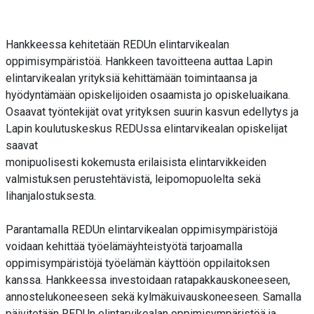
Hankkeessa kehitetään REDUn elintarvikealan
oppimisympäristöä. Hankkeen tavoitteena auttaa Lapin
elintarvikealan yrityksiä kehittämään toimintaansa ja
hyödyntämään opiskelijoiden osaamista jo opiskeluaikana.
Osaavat työntekijät ovat yrityksen suurin kasvun edellytys ja
Lapin koulutuskeskus REDUssa elintarvikealan opiskelijat
saavat
monipuolisesti kokemusta erilaisista elintarvikkeiden
valmistuksen perustehtävistä, leipomopuolelta sekä
lihanjalostuksesta.
Parantamalla REDUn elintarvikealan oppimisympäristöjä
voidaan kehittää työelämäyhteistyötä tarjoamalla
oppimisympäristöjä työelämän käyttöön oppilaitoksen
kanssa. Hankkeessa investoidaan ratapakkauskoneeseen,
annostelukoneeseen sekä kylmäkuivauskoneeseen. Samalla
päivitetään REDUn elintarvikealan oppimisympäristöä ja