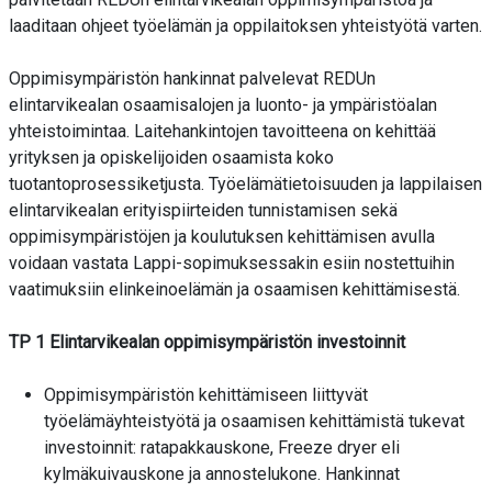
laaditaan ohjeet työelämän ja oppilaitoksen yhteistyötä varten.
Oppimisympäristön hankinnat palvelevat REDUn
elintarvikealan osaamisalojen ja luonto- ja ympäristöalan
yhteistoimintaa. Laitehankintojen tavoitteena on kehittää
yrityksen ja opiskelijoiden osaamista koko
tuotantoprosessiketjusta. Työelämätietoisuuden ja lappilaisen
elintarvikealan erityispiirteiden tunnistamisen sekä
oppimisympäristöjen ja koulutuksen kehittämisen avulla
voidaan vastata Lappi-sopimuksessakin esiin nostettuihin
vaatimuksiin elinkeinoelämän ja osaamisen kehittämisestä.
TP 1 Elintarvikealan oppimisympäristön investoinnit
Oppimisympäristön kehittämiseen liittyvät
työelämäyhteistyötä ja osaamisen kehittämistä tukevat
investoinnit: ratapakkauskone, Freeze dryer eli
kylmäkuivauskone ja annostelukone. Hankinnat