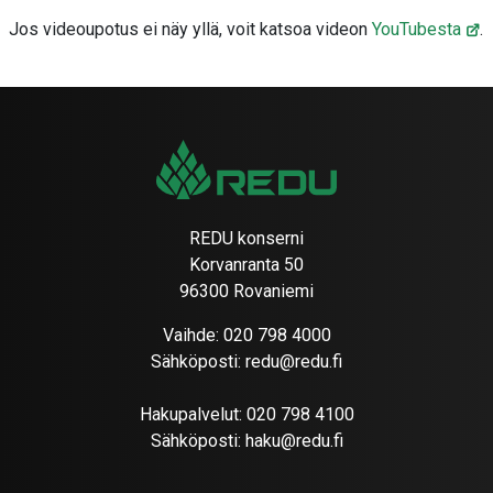
Jos videoupotus ei näy yllä, voit katsoa videon
YouTubesta
.
REDU konserni
Korvanranta 50
96300 Rovaniemi
Vaihde:
020 798 4000
Sähköposti:
redu@redu.fi
Hakupalvelut:
020 798 4100
Sähköposti:
haku@redu.fi