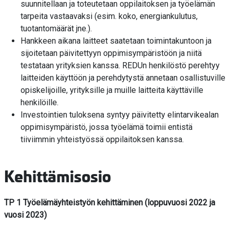
suunnitellaan ja toteutetaan oppilaitoksen ja työelämän
tarpeita vastaavaksi (esim. koko, energiankulutus,
tuotantomäärät jne.).
Hankkeen aikana laitteet saatetaan toimintakuntoon ja
sijoitetaan päivitettyyn oppimisympäristöön ja niitä
testataan yrityksien kanssa. REDUn henkilöstö perehtyy
laitteiden käyttöön ja perehdytystä annetaan osallistuville
opiskelijoille, yrityksille ja muille laitteita käyttäville
henkilöille.
Investointien tuloksena syntyy päivitetty elintarvikealan
oppimisympäristö, jossa työelämä toimii entistä
tiiviimmin yhteistyössä oppilaitoksen kanssa.
Kehittämisosio
TP 1 Työelämäyhteistyön kehittäminen (loppuvuosi 2022 ja
vuosi 2023)