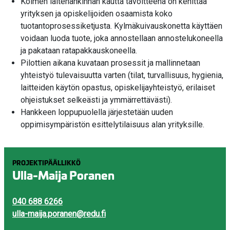
Kolmen laitehankinnan kautta tavoitteena on kehittää
yrityksen ja opiskelijoiden osaamista koko
tuotantoprosessiketjusta. Kylmäkuivauskonetta käyttäen
voidaan luoda tuote, joka annostellaan annostelukoneella
ja pakataan ratapakkauskoneella.
Pilottien aikana kuvataan prosessit ja mallinnetaan
yhteistyö tulevaisuutta varten (tilat, turvallisuus, hygienia,
laitteiden käytön opastus, opiskelijayhteistyö, erilaiset
ohjeistukset selkeästi ja ymmärrettävästi).
Hankkeen loppupuolella järjestetään uuden
oppimisympäristön esittelytilaisuus alan yrityksille.
PROJEKTIPÄÄLLIKKÖ
Ulla-Maija Poranen
040 688 6266
ulla-maija.poranen@redu.fi