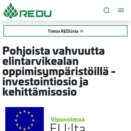
Siirry sivusisältöön
Tietoa REDUsta
Pohjoista vahvuutta
elintarvikealan
oppimisympäristöillä -
investointiosio ja
kehittämisosio