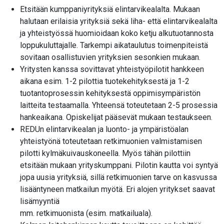
Etsitään kumppaniyrityksiä elintarvikealalta. Mukaan
halutaan erilaisia yrityksiä sekä liha- että elintarvikealalta
ja yhteistyössä huomioidaan koko ketju alkutuotannosta
loppukuluttajalle. Tarkempi aikataulutus toimenpiteistä
sovitaan osallistuvien yrityksien sesonkien mukaan.
Yritysten kanssa sovittavat yhteistyöpilotit hankkeen
aikana esim. 1-2 pilottia tuotekehityksestä ja 1-2
tuotantoprosessin kehityksestä oppimisympäristön
laitteita testaamalla. Yhteensä toteutetaan 2-5 prosessia
hankeaikana. Opiskelijat pääsevät mukaan testaukseen.
REDUn elintarvikealan ja luonto- ja ympäristöalan
yhteistyönä toteutetaan retkimuonien valmistamisen
pilotti kylmäkuivauskoneella. Myös tähän pilottiin
etsitään mukaan yrityskumppani. Pilotin kautta voi syntyä
jopa uusia yrityksiä, sillä retkimuonien tarve on kasvussa
lisääntyneen matkailun myötä. Eri alojen yritykset saavat
lisämyyntiä
mm. retkimuonista (esim. matkailuala).