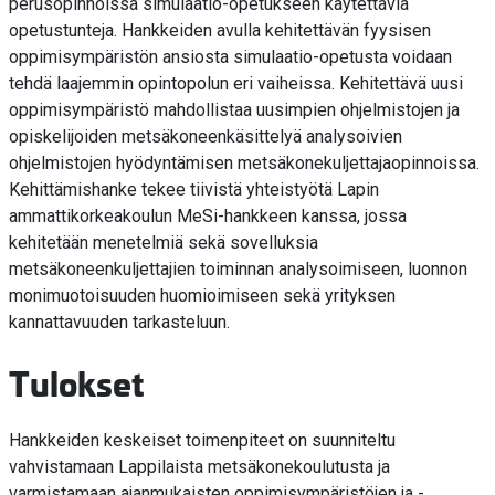
perusopinnoissa simulaatio-opetukseen käytettäviä
opetustunteja. Hankkeiden avulla kehitettävän fyysisen
oppimisympäristön ansiosta simulaatio-opetusta voidaan
tehdä laajemmin opintopolun eri vaiheissa. Kehitettävä uusi
oppimisympäristö mahdollistaa uusimpien ohjelmistojen ja
opiskelijoiden metsäkoneenkäsittelyä analysoivien
ohjelmistojen hyödyntämisen metsäkonekuljettajaopinnoissa.
Kehittämishanke tekee tiivistä yhteistyötä Lapin
ammattikorkeakoulun MeSi-hankkeen kanssa, jossa
kehitetään menetelmiä sekä sovelluksia
metsäkoneenkuljettajien toiminnan analysoimiseen, luonnon
monimuotoisuuden huomioimiseen sekä yrityksen
kannattavuuden tarkasteluun.
Tulokset
Hankkeiden keskeiset toimenpiteet on suunniteltu
vahvistamaan Lappilaista metsäkonekoulutusta ja
varmistamaan ajanmukaisten oppimisympäristöjen ja -