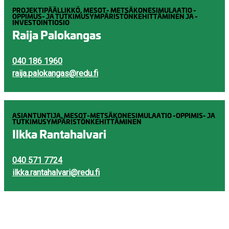
PROJEKTIPÄÄLLIKKÖ, MESOT- METSÄKONESIMULAATIO -
OPPIMUS- JA TUTKIMUSYMPÄRISTÖNKEHITTÄMINEN JA -
INVESTOINTIOSIO
Raija Palokangas
040 186 1960
raija.palokangas@redu.fi
ASIANTUNTIJA, MESOT-METSÄKONESIMULAATIO -OPPIMIS- JA
TUTKIMUSYMPÄRISTÖNKEHITTÄMINEN
Ilkka Rantahalvari
040 571 7724
ilkka.rantahalvari@redu.fi