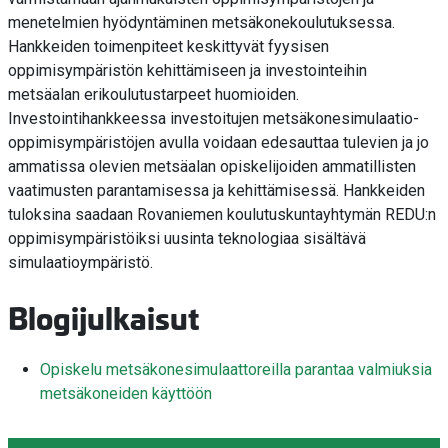
menetelmien hyödyntäminen metsäkonekoulutuksessa.
Hankkeiden toimenpiteet keskittyvät fyysisen
oppimisympäristön kehittämiseen ja investointeihin
metsäalan erikoulutustarpeet huomioiden.
Investointihankkeessa investoitujen metsäkonesimulaatio-
oppimisympäristöjen avulla voidaan edesauttaa tulevien ja jo
ammatissa olevien metsäalan opiskelijoiden ammatillisten
vaatimusten parantamisessa ja kehittämisessä. Hankkeiden
tuloksina saadaan Rovaniemen koulutuskuntayhtymän REDU:n
oppimisympäristöiksi uusinta teknologiaa sisältävä
simulaatioympäristö.
Blogijulkaisut
Opiskelu metsäkonesimulaattoreilla parantaa valmiuksia
metsäkoneiden käyttöön