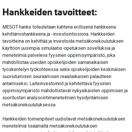
Hankkeiden tavoitteet:
MESOT-hanke toteutetaan kahtena erillisenä hankkeena:
kehittämishankkeena ja -investointiosiona. Hankkeiden
tavoitteina on kehittää ja investoida metsäkonekoulutuksen
käyttöön uusimpia simulaatio-opetuksen sovelluksia ja
menetelmiä palveleva fyysinen oppimisympäristö, joka
mahdollistaa useiden opiskelijoiden samanaikaisen
työskentelyn työkohteessa sekä opiskelijoiden keskinäisen
suoriutumisen seuraamisen reaaliaikaisen palautteen
antamiseksi. Laiteinvestoinnit ja kehitettävä fyysinen
oppimisympäristö mahdollistavat nykyaikaisten oppimisen ja
suoritusten analysointimenetelmien hyödyntämisen
metsäkonekoulutuksessa.
Hankkeiden toimenpiteet uudistavat metsäkonekoulutuksen
menetelmiä lisäämällä metsäkonekoulutuksen