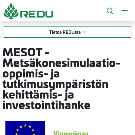
Siirry sivusisältöön
Tietoa REDUsta
MESOT -
Metsäkonesimulaatio-
oppimis- ja
tutkimusympäristön
kehittämis- ja
investointihanke