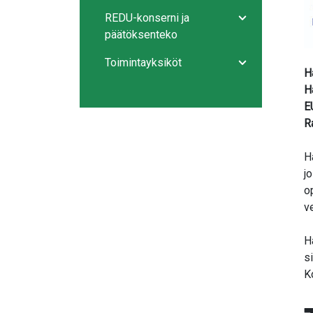
REDU-konserni ja
Avaa/sulje ala
päätöksenteko
Toimintayksiköt
Avaa/sulje ala
H
H
E
R
H
j
o
v
H
s
K