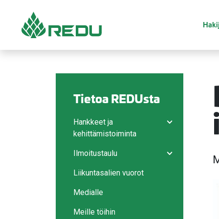
Siirry sivusisältöön
Hakij
Tietoa REDUsta
Hankkeet ja
Avaa/sulje ala
kehittämistoiminta
Ilmoitustaulu
M
Avaa/sulje ala
Liikuntasalien vuorot
Medialle
Meille töihin