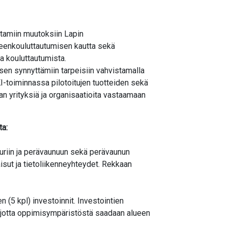
tamiin muutoksiin Lapin
leenkouluttautumisen kautta sekä
ta kouluttautumista.
sen synnyttämiin tarpeisiin vahvistamalla
I-toiminnassa pilotoitujen tuotteiden sekä
n yrityksiä ja organisaatioita vastaamaan
ta:
eturiin ja perävaunuun sekä perävaunun
sut ja tietoliikenneyhteydet. Rekkaan
(5 kpl) investoinnit. Investointien
 jotta oppimisympäristöstä saadaan alueen