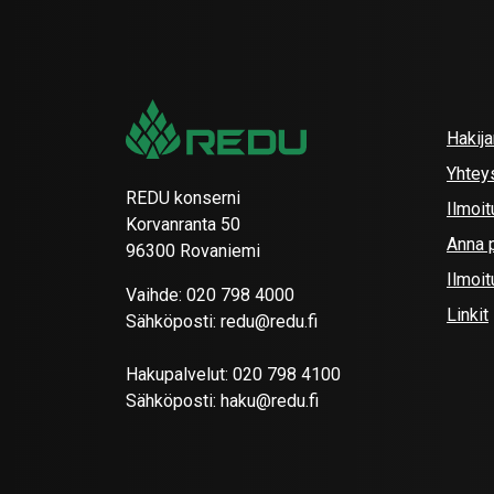
Hakij
Yhtey
REDU konserni
Ilmoit
Korvanranta 50
Anna p
96300 Rovaniemi
Ilmoi
Vaihde:
020 798 4000
Linkit
Sähköposti:
redu@redu.fi
Hakupalvelut:
020 798 4100
Sähköposti:
haku@redu.fi