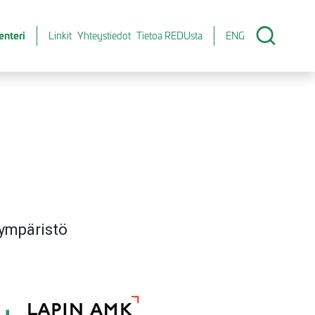
enteri
Linkit
Yhteystiedot
Tietoa REDUsta
ENG
ympäristö