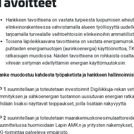
Tavoitteet
Hankkeen tavoitteena on vastata turpeesta luopumisen aiheut
elinkeinorakenteessa vahvistamalla alueen työllisyyttä uudel
tarjoamalla turvealalle vaihtoehtoisiin elinkeinoihin ammatillis
Toisena läpileikkaavana tavoitteena on vastata energiamurrok
puhtaiden energiamuotojen (aurinkoenergia) käyttöönottoa, TK
ratkaisujen muodossa. Näiden tavoitteena on rohkaista osaltaa
vihreän siirtymän edellyttämiin energian käyttömuutoksiin.
anke muodostuu kahdesta työpaketista ja hankkeen hallinnoinnis
P 1
suunnitellaan ja toteutetaan investoinnit Digiliikkuja-rekan v
ämmityksen ja sähköenergian tuotannon uusiutuvan energian ratkai
ehdään lisäksi näyttävät teippaukset, joilla lisätään näkyvyyttä.
P 2
suunnitellaan ja toteutetaan maarakennuskonesimulaattoreiden 
uunnittelussa huomioidaan Lapin AMK:n ja yritysten näkemykset,
KI-toimintaa palveleva ympäristö.