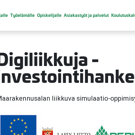
alle
Työelämälle
Opiskelijalle
Asiakastyöt ja palvelut
Koulutuskal
Digiliikkuja -
investointihanke
valikko
aarakennusalan liikkuva simulaatio-oppimis
valikko