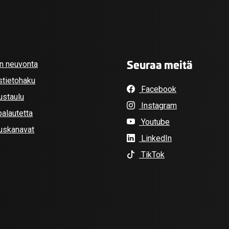
Seuraa meitä
an neuvonta
stietohaku
Facebook
ustaulu
Instagram
alautetta
Youtube
tuskanavat
LinkedIn
TikTok