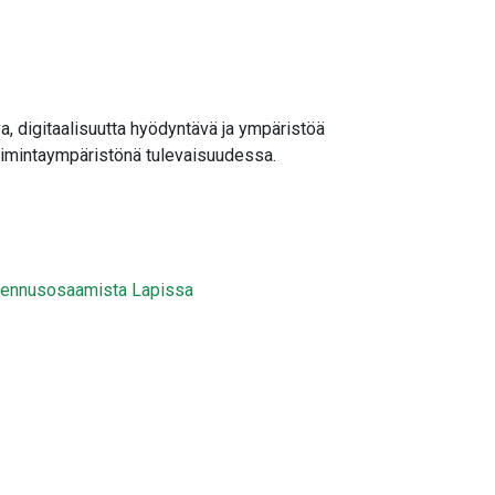
 digitaalisuutta hyödyntävä ja ympäristöä
oimintaympäristönä tulevaisuudessa.
akennusosaamista Lapissa