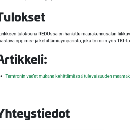
Tulokset
ankkeen tuloksena REDUssa on hankittu maarakennusalan liikkuva,
äästävä oppimis- ja kehittämisympäristö, joka toimii myös TKI-t
Artikkeli:
Tamtronin vaa’at mukana kehittämässä tulevaisuuden maanr
Yhteystiedot