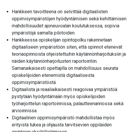
Hankkeen tavoitteena on selvittää digitaalisten
oppimisympäristöjen hyödyntämisen sekä kehittämisen
mahdollisuudet ajoneuvoalan koulutuksessa, sopivia
ympäristöjä samalla pilotoiden.
Hankkeessa opiskelijan opintopolku rakennetaan
digitaaliseen ympäristöön siten, että opinnot etenevät
teoriaopinnoista ohjeistettuihin käytännönharjoituksiin ja
näiden käytännönharjoitusten raportointiin.
Samanaikaisesti opettajilla on mahdollisuus seurata
opiskelijoiden etenemistä digitaalisesta
oppimisympäristöstä.
Digitaalista ja reaaliaikaisesti reagoivaa ympäristöä
pystytään hyödyntämään myös opiskelijoiden
työharjoittelun raportoinnissa, palautteenannossa sekä
arvioinnissa.
Digitaalinen oppimisympäristö mahdollistaa myös
erityistä tukea ja ohjausta tarvitsevien oppilaiden
opintojen yksilöllistämisen.