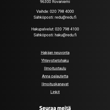
96300 Rovaniemi
Vaihde:
020 798 4000
Sähköposti:
redu@redu.fi
Hakupalvelut:
020 798 4100
Sähköposti:
haku@redu.fi
Hakijan neuvonta
Yhteystietohaku
Ilmoitustaulu
Anna palautetta
Ilmoituskanavat
Linkit
Seuraa meitä