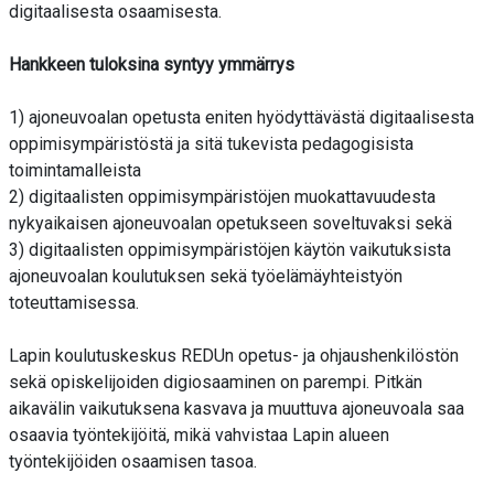
digitaalisesta osaamisesta.
Hankkeen tuloksina syntyy ymmärrys
1) ajoneuvoalan opetusta eniten hyödyttävästä digitaalisesta
oppimisympäristöstä ja sitä tukevista pedagogisista
toimintamalleista
2) digitaalisten oppimisympäristöjen muokattavuudesta
nykyaikaisen ajoneuvoalan opetukseen soveltuvaksi sekä
3) digitaalisten oppimisympäristöjen käytön vaikutuksista
ajoneuvoalan koulutuksen sekä työelämäyhteistyön
toteuttamisessa.
Lapin koulutuskeskus REDUn opetus- ja ohjaushenkilöstön
sekä opiskelijoiden digiosaaminen on parempi. Pitkän
aikavälin vaikutuksena kasvava ja muuttuva ajoneuvoala saa
osaavia työntekijöitä, mikä vahvistaa Lapin alueen
työntekijöiden osaamisen tasoa.