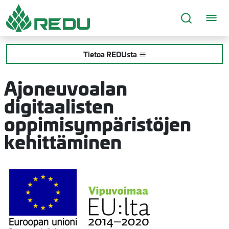
Siirry sivusisältöön
Tietoa REDUsta
Ajoneuvoalan
digitaalisten
oppimisympäristöjen
kehittäminen