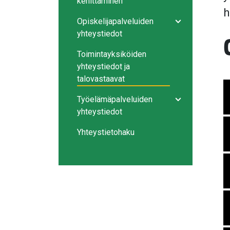
kehittäminen
h
Opiskelijapalveluiden
Avaa/sulje ala
yhteystiedot
Toimintayksiköiden
yhteystiedot ja
talovastaavat
Työelämäpalveluiden
Avaa/sulje ala
yhteystiedot
Yhteystietohaku