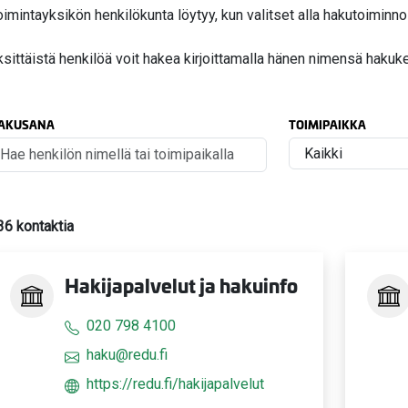
oimintayksikön henkilökunta löytyy, kun valitset alla hakutoiminn
ksittäistä henkilöä voit hakea kirjoittamalla hänen nimensä hakuke
AKUSANA
TOIMIPAIKKA
36 kontaktia
Hakijapalvelut ja hakuinfo
020 798 4100
haku@redu.fi
https://redu.fi/hakijapalvelut