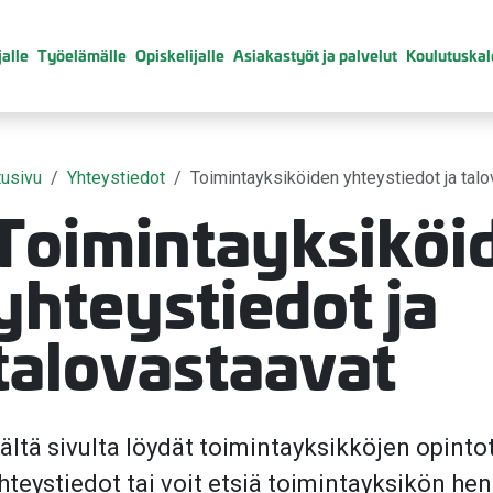
alle
Työelämälle
Opiskelijalle
Asiakastyöt ja palvelut
Koulutuskal
tusivu
Yhteystiedot
Toimintayksiköiden yhteystiedot ja tal
Toimintayksiköi
yhteystiedot ja
talovastaavat
valikko
ältä sivulta löydät toimintayksikköjen opint
hteystiedot tai voit etsiä toimintayksikön he