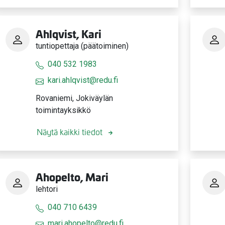
Ahlqvist, Kari
tuntiopettaja (päätoiminen)
040 532 1983
kari.ahlqvist@redu.fi
Rovaniemi, Jokiväylän
toimintayksikkö
Näytä kaikki tiedot
Ahopelto, Mari
lehtori
040 710 6439
mari.ahopelto@redu.fi