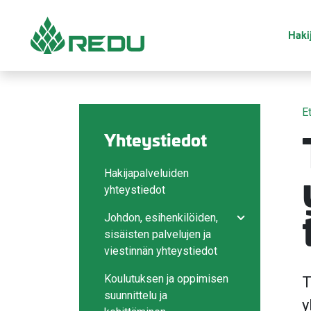
Siirry sivusisältöön
Hakij
E
Yhteystiedot
Hakijapalveluiden
yhteystiedot
Johdon, esihenkilöiden,
Avaa/sulje ala
sisäisten palvelujen ja
viestinnän yhteystiedot
Koulutuksen ja oppimisen
T
suunnittelu ja
y