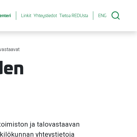
enteri
Linkit
Yhteystiedot
Tietoa REDUsta
ENG
ovastaavat
den
otoimiston ja talovastaavan
nkilökunnan yhteystietoja