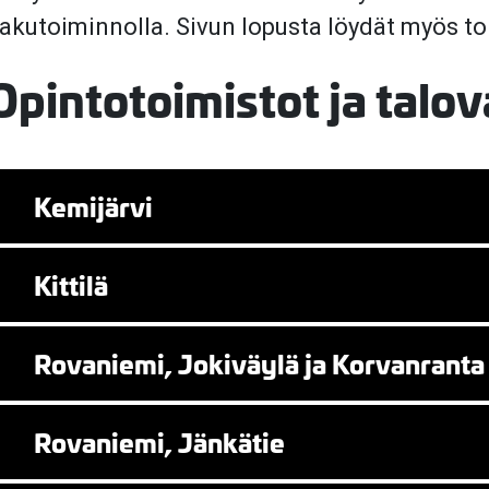
akutoiminnolla. Sivun lopusta löydät myös toim
valikko
Opintotoimistot ja talo
Kemijärvi
valikko
Kittilä
Rovaniemi, Jokiväylä ja Korvanranta
Rovaniemi, Jänkätie