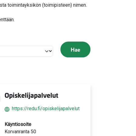
osta toimintayksikön (toimipisteen) nimen.
nttään.
Hae
Opiskelijapalvelut
https://redu.fi/opiskelijapalvelut
Käyntiosoite
Korvanranta 50