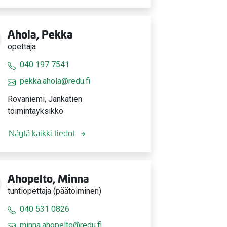
Ahola, Pekka
opettaja
040 197 7541
pekka.ahola@redu.fi
Rovaniemi, Jänkätien
toimintayksikkö
Näytä kaikki tiedot
Ahopelto, Minna
tuntiopettaja (päätoiminen)
040 531 0826
minna.ahopelto@redu.fi