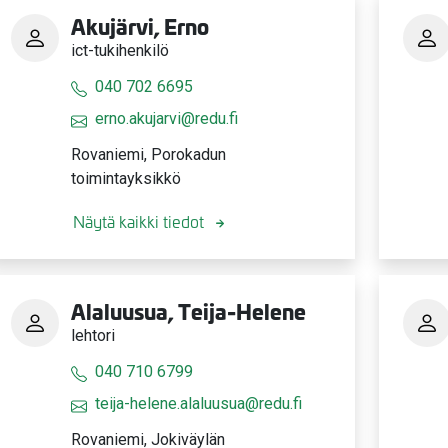
Akujärvi, Erno
ict-tukihenkilö
040 702 6695
erno.akujarvi@redu.fi
Rovaniemi, Porokadun
toimintayksikkö
Näytä kaikki tiedot
Alaluusua, Teija-Helene
lehtori
040 710 6799
teija-helene.alaluusua@redu.fi
Rovaniemi, Jokiväylän