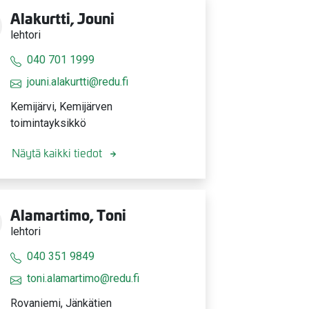
Alakurtti, Jouni
lehtori
040 701 1999
jouni.alakurtti@redu.fi
Kemijärvi, Kemijärven
toimintayksikkö
Näytä kaikki tiedot
Alamartimo, Toni
lehtori
040 351 9849
toni.alamartimo@redu.fi
Rovaniemi, Jänkätien