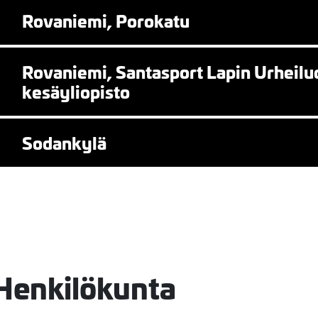
Rovaniemi, Porokatu
Rovaniemi, Santasport Lapin Urheiluo
kesäyliopisto
Sodankylä
Henkilökunta