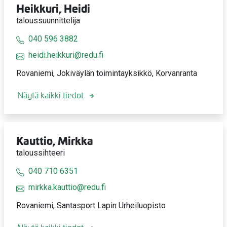
Heikkuri, Heidi
taloussuunnittelija
040 596 3882
heidi.heikkuri@redu.fi
Rovaniemi, Jokiväylän toimintayksikkö, Korvanranta
Näytä kaikki tiedot
Kauttio, Mirkka
taloussihteeri
040 710 6351
mirkka.kauttio@redu.fi
Rovaniemi, Santasport Lapin Urheiluopisto