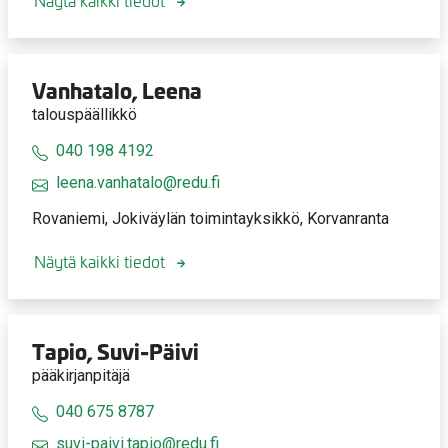
Näytä kaikki tiedot
Vanhatalo, Leena
talouspäällikkö
040 198 4192
leena.vanhatalo@redu.fi
Rovaniemi, Jokiväylän toimintayksikkö, Korvanranta
Näytä kaikki tiedot
Tapio, Suvi-Päivi
pääkirjanpitäjä
040 675 8787
suvi-paivi.tapio@redu.fi