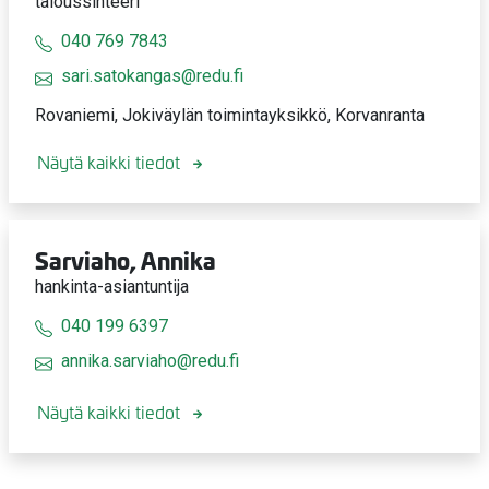
taloussihteeri
040 769 7843
sari.satokangas@redu.fi
Rovaniemi, Jokiväylän toimintayksikkö, Korvanranta
Näytä kaikki tiedot
Sarviaho, Annika
hankinta-asiantuntija
040 199 6397
annika.sarviaho@redu.fi
Näytä kaikki tiedot