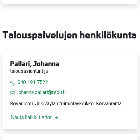
Talouspalvelujen henkilökunta
Pallari, Johanna
talousasiantuntija
040 191 7522
johanna.pallari@redu.fi
Rovaniemi, Jokiväylän toimintayksikkö, Korvanranta
Näytä kaikki tiedot