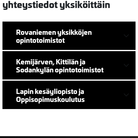
yhteystiedot yksiköittäin
Rovaniemen yksikköjen
opintotoimistot
Kemijärven, Kittilän ja
Sodankylän opintotoimistot
Lapin kesäyliopisto ja
Oppisopimuskoulutus