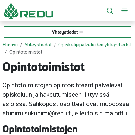
Siirry sivusisältöön
Yhteystiedot
Etusivu
Yhteystiedot
Opiskelijapalveluiden yhteystiedot
Opintotoimistot
Opintotoimistot
Opintotoimistojen opintosihteerit palvelevat
opiskeluun ja hakeutumiseen liittyvissä
asioissa. Sähköpostiosoitteet ovat muodossa
etunimi.sukunimi@redu.fi, ellei toisin mainittu.
Opintotoimistojen