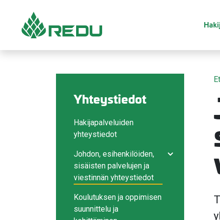
Siirry sivusisältöön
Hakij
E
Yhteystiedot
Hakijapalveluiden
yhteystiedot
Johdon, esihenkilöiden,
Avaa/sulje ala
sisäisten palvelujen ja
viestinnän yhteystiedot
Koulutuksen ja oppimisen
T
suunnittelu ja
y