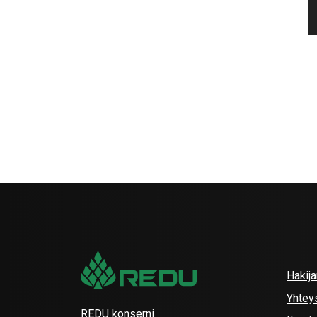
Hakij
Yhtey
REDU konserni