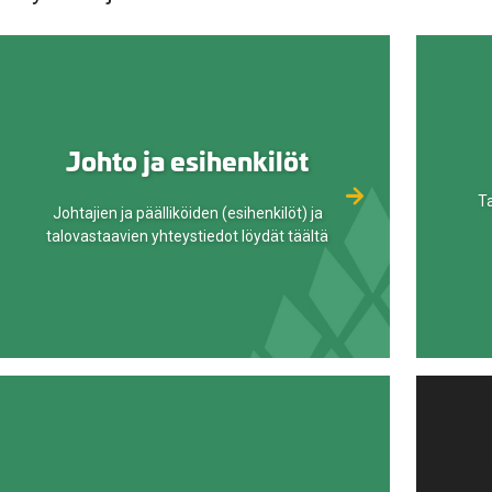
valikko
Johto ja esihenkilöt
Ta
Johtajien ja päälliköiden (esihenkilöt) ja
valikko
talovastaavien yhteystiedot löydät täältä