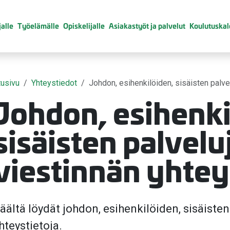
alle
Työelämälle
Opiskelijalle
Asiakastyöt ja palvelut
Koulutuskal
tusivu
Yhteystiedot
Johdon, esihenkilöiden, sisäisten palve
Johdon, esihenki
sisäisten palvelu
viestinnän yhtey
valikko
äältä löydät johdon, esihenkilöiden, sisäisten
hteystietoja.