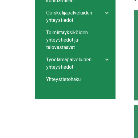
kehittäminen
Opiskelijapalveluiden
Avaa/sulje ala
yhteystiedot
Toimintayksiköiden
yhteystiedot ja
talovastaavat
Työelämäpalveluiden
Avaa/sulje ala
yhteystiedot
Yhteystietohaku