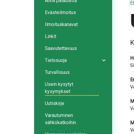
Anna palautetta
E
Evästeilmoitus
Ilmoituskanavat
Linkit
K
Saavutettavuus
H
Tietosuoja
Avaa/sulje ala
S
Turvallisuus
E
Usein kysytyt
V
kysymykset
M
Uutiskirje
V
Varautuminen
sähkökatkoihin
Mi
V