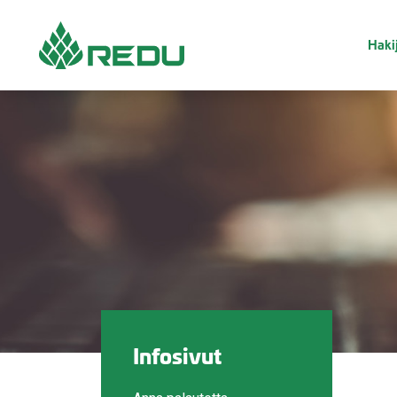
Siirry sivusisältöön
Hakij
Infosivut