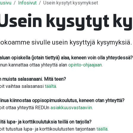
tusivu
Infosivut
Usein kysytyt kysymykset
Usein kysytyt k
okoamme sivulle usein kysyttyjä kysymyksiä.
aluan opiskella (jotain tiettyä) alaa, keneen voin olla yhteydessä?
valikko
inun kannattaa ottaa yhteyttä alan
opinto-ohjaajaan
.
n muista salasanaani. Mitä teen?
oit vaihtaa salasanasi
täältä
.
inua kiinnostaa oppisopimuskoulutus, keneen otan yhteyttä?
oit ottaa yhteyttä REDUn
asiakkuusvastaaviin
.
tä lupa- ja korttikoulutuksia teillä on tarjolla?
oit tutustua lupa- ja korttikoulutusten tarjontaan
täällä
.