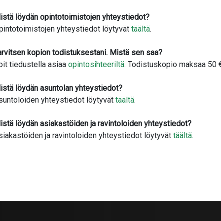
istä löydän opintotoimistojen yhteystiedot?
pintotoimistojen yhteystiedot löytyvät
täältä
.
arvitsen kopion todistuksestani. Mistä sen saa?
oit tiedustella asiaa
opintosihteeriltä
. Todistuskopio maksaa 50 €
istä löydän asuntolan yhteystiedot?
suntoloiden yhteystiedot löytyvät
täältä
.
istä löydän asiakastöiden ja ravintoloiden yhteystiedot?
siakastöiden ja ravintoloiden yhteystiedot löytyvät
täältä.