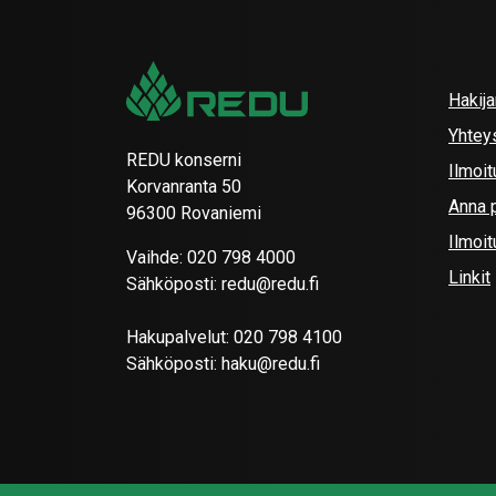
Hakij
Yhtey
REDU konserni
Ilmoit
Korvanranta 50
Anna p
96300 Rovaniemi
Ilmoi
Vaihde:
020 798 4000
Linkit
Sähköposti:
redu@redu.fi
Hakupalvelut:
020 798 4100
Sähköposti:
haku@redu.fi