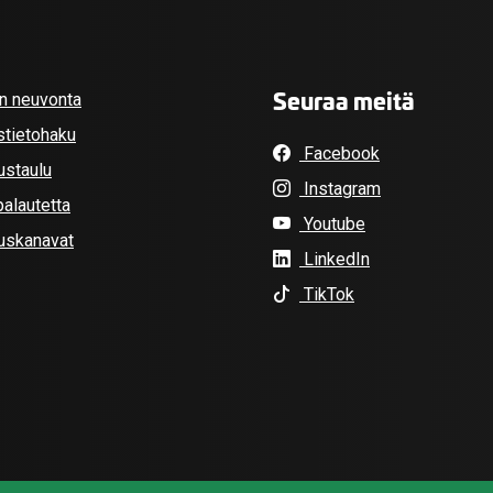
Seuraa meitä
an neuvonta
stietohaku
Facebook
ustaulu
Instagram
alautetta
Youtube
tuskanavat
LinkedIn
TikTok