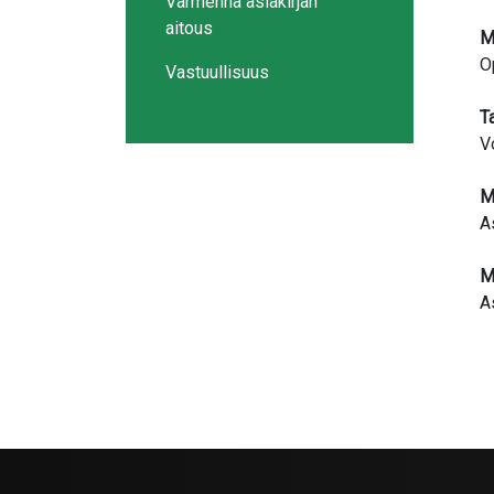
Varmenna asiakirjan
aitous
M
O
Vastuullisuus
T
V
M
A
M
A